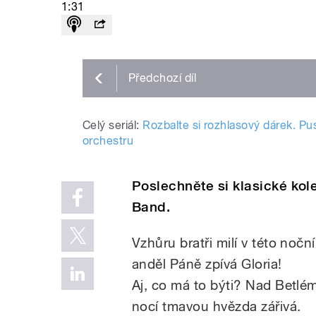
1:31
Předchozí
díl
Celý seriál:
Rozbalte si rozhlasový dárek. Pu
orchestru
Poslechněte si klasické ko
Band.
Vzhůru bratři milí v této noční
anděl Páně zpívá Gloria!
Aj, co má to býti? Nad Betlém
nocí tmavou hvězda zářivá.