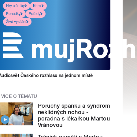
Hry a četby
Krimi
Pohádky
Pořady
Živé vysílání
Audiosvět Českého rozhlasu na jednom místě
VÍCE O TÉMATU
Poruchy spánku a syndrom
neklidných nohou -
poradna s lékařkou Martou
Vránovou
Trénink paměti s Martou