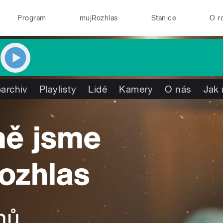
Program
mujRozhlas
Stanice
O r
archiv
Playlisty
Lidé
Kamery
O nás
Jak 