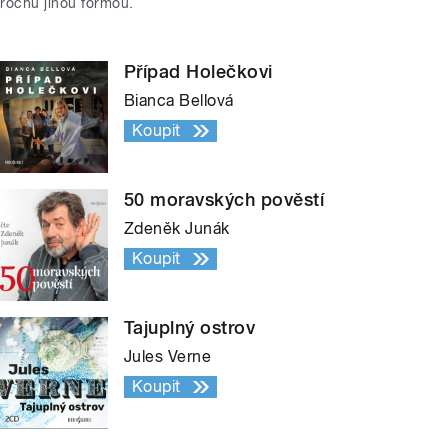
trochu jinou formou.
Případ Holečkovi
Bianca Bellová
Koupit
50 moravských pověstí
Zdeněk Junák
Koupit
Tajuplný ostrov
Jules Verne
Koupit