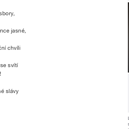
sbory,
unce jasné,
ní chvíli
se svítí
!
é slávy