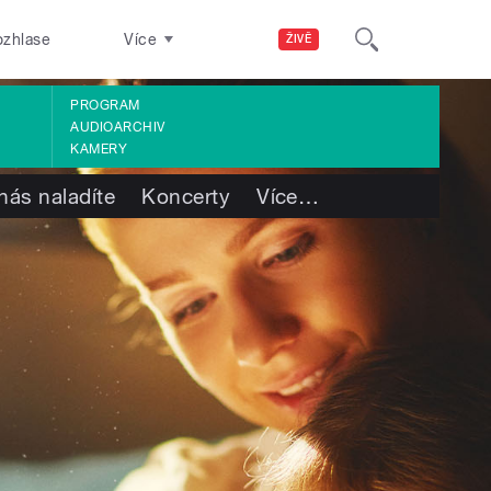
ozhlase
Více
ŽIVĚ
PROGRAM
AUDIOARCHIV
KAMERY
nás naladíte
Koncerty
Více
…