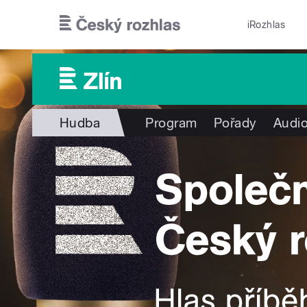
Přejít k hlavnímu obsahu
iRozhlas
Hudba
Program
Pořady
Audio