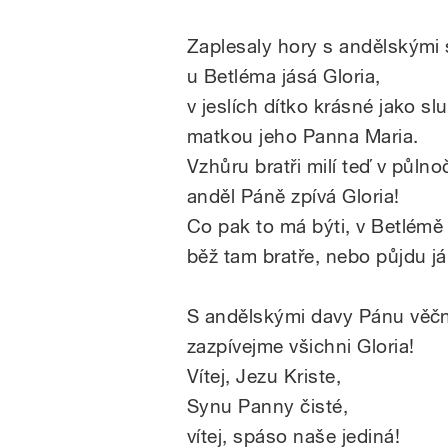
Zaplesaly hory s andělskými 
u Betléma jásá Gloria,
v jeslích dítko krásné jako sl
matkou jeho Panna Maria.
Vzhůru bratři milí teď v půlnoč
anděl Páně zpívá Gloria!
Co pak to má býti, v Betlémě 
běž tam bratře, nebo půjdu já
S andělskými davy Pánu věčn
zazpívejme všichni Gloria!
Vítej, Jezu Kriste,
Synu Panny čisté,
vítej, spáso naše jediná!