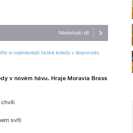
Následující
díl
sťte si nejkrásnější české koledy v doprovodu
ledy v novém hávu. Hraje Moravia Brass
 chvíli
em svítí