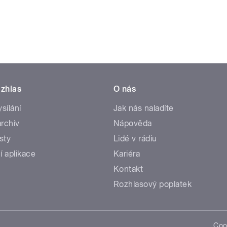
zhlas
O nás
ysílání
Jak nás naladíte
rchiv
Nápověda
sty
Lidé v rádiu
í aplikace
Kariéra
Kontakt
Rozhlasový poplatek
Coo