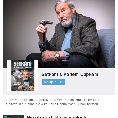
Setkání s Karlem Čapkem
Koupit
Literární fikce, pokus přiblížit literární nadsázkou spisovatele,
filozofa, ale hlavně člověka Karla Čapka trochu jinou formou.
Nepatrná ztráta osamělosti