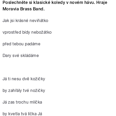
Poslechněte si klasické koledy v novém hávu. Hraje
Moravia Brass Band.
Jak jsi krásné neviňátko
vprostřed bídy nebožátko
před tebou padáme
Dary své skládáme
Já ti nesu dvě kožičky
by zahřály tvé nožičky
Já zas trochu mlíčka
by kvetla tvá líčka Já