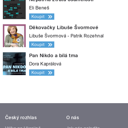
Eli Beneš
Koupit
Děkovačky Libuše Švormové
Libuše Švormová - Patrik Rozehnal
Koupit
Pan Nikdo a bílá tma
Dora Kaprálová
Koupit
Český rozhlas
O nás