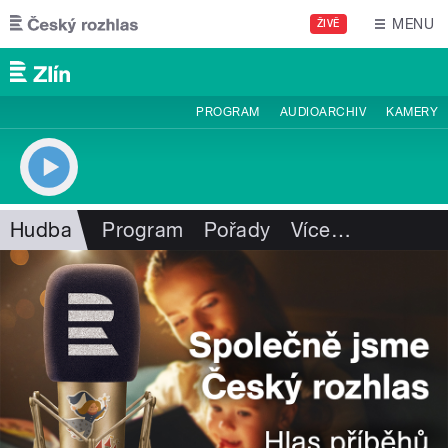
Přejít k hlavnímu obsahu
MENU
ŽIVĚ
PROGRAM
AUDIOARCHIV
KAMERY
Hudba
Program
Pořady
Více
…