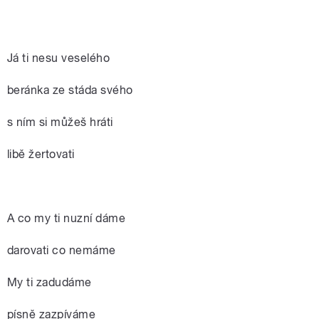
Já ti nesu veselého
beránka ze stáda svého
s ním si můžeš hráti
libě žertovati
A co my ti nuzní dáme
darovati co nemáme
My ti zadudáme
písně zazpíváme