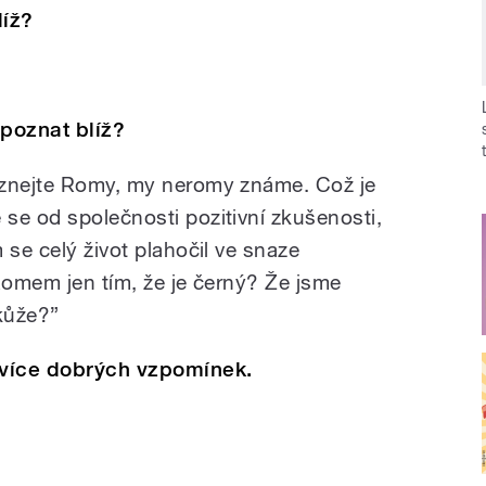
líž?
poznat blíž?
oznejte Romy, my neromy známe. Což je
se od společnosti pozitivní zkušenosti,
 se celý život plahočil ve snaze
Romem jen tím, že je černý? Že jsme
 kůže?”
ejvíce dobrých vzpomínek.