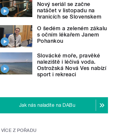
Nový seriál se začne
natáčet v listopadu na
hranicích se Slovenskem
O šedém a zeleném zákalu
s očním lékařem Janem
Pohankou
Slovácké moře, pravěké
naleziště i léčivá voda.
Ostrožská Nová Ves nabízí
sport i rekreaci
Jak nás naladíte na DABu
VÍCE Z POŘADU