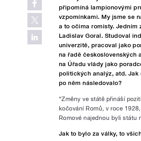
připomíná lampionovými prů
vzpomínkami. My jsme se na
a to očima romisty. Jedním 
Ladislav Goral. Studoval ind
univerzitě, pracoval jako p
na řadě československých a
na Úřadu vlády jako poradce
politických analýz, atd. Jak
po něm následovalo?
“Změny ve státě přináší pozi
kočování Romů, v roce 1928, 
Romové najednou byli státu n
Jak to bylo za války, to vši