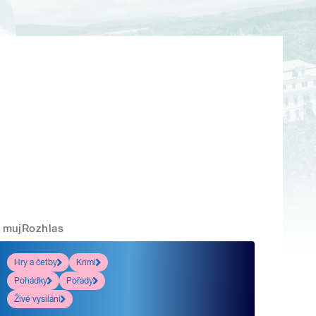
mujRozhlas
Hry a četby
Krimi
Pohádky
Pořady
Živé vysílání