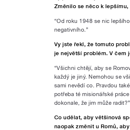
Změnilo se něco k lepšímu,
“Od roku 1948 se nic lepšího
negativního.”
Vy jste řekl, že tomuto prob
je největší problém. V čem 
“Všichni chtějí, aby se Romov
každý je jiný. Nemohou se vši
sami nevědí co. Pravdou také 
potřeba té misionářské práce
dokonale, že jim může radit?
Co udělat, aby většinová sp
naopak změnit u Romů, aby b