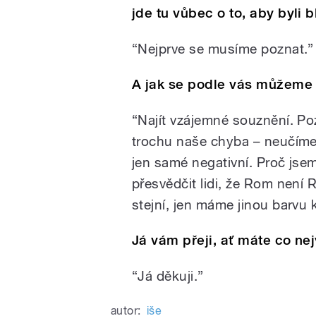
jde tu vůbec o to, aby byli b
“Nejprve se musíme poznat.”
A jak se podle vás můžeme 
“Najít vzájemné souznění. P
trochu naše chyba – neučíme 
jen samé negativní. Proč jsem
přesvědčit lidi, že Rom není 
stejní, jen máme jinou barvu
Já vám přeji, ať máte co n
“Já děkuji.”
autor:
iše