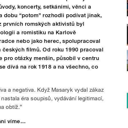
vody, koncerty, setkáními, věnci a
 dobu “potom” rozhodli podívat jinak,
z prvních romských aktivistů byl
ologii a romistiku na Karlově
oradce nebo jako herec, spolupracoval
 českých filmů. Od roku 1990 pracoval
 pro otázky menšin, působil v centru
 se dívá na rok 1918 a na všechno, co
tiva a negativa. Když Masaryk vydal zákaz
nastala éra soupisů, vydávání legitimací,
a obtíž.”
chni víme…