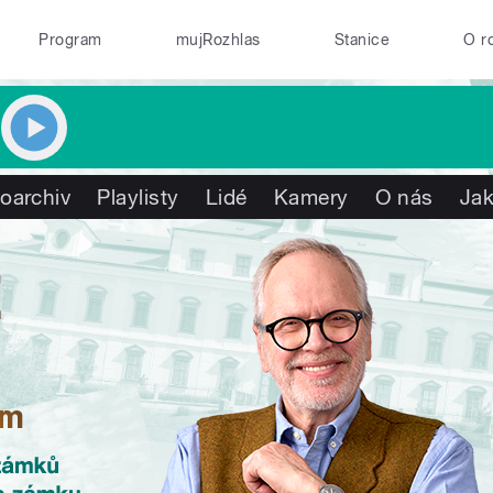
Program
mujRozhlas
Stanice
O r
oarchiv
Playlisty
Lidé
Kamery
O nás
Jak