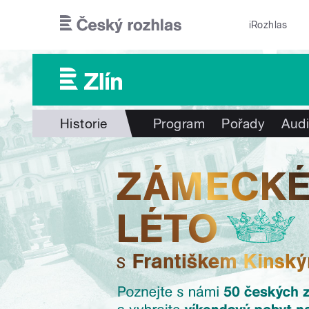
Přejít k hlavnímu obsahu
iRozhlas
Historie
Program
Pořady
Audi