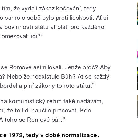
 tím, že vydali zákaz kočování, tedy
samo o sobě bylo proti lidskosti. Ať si
 povinnosti státu ať platí pro každého
e omezovat lidi?”
y se Romové asimilovali. Jenže proč? Aby
ina? Nebo že neexistuje Bůh? Ať se každý
bordel a plní zákony tohoto státu.”
Já na komunistický režim také nadávám,
m, že to lidi naučilo pracovat. Kdo
 A toho se Romové báli.”
roce 1972, tedy v době normalizace.