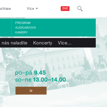
ozhlase
Více
ŽIVĚ
PROGRAM
AUDIOARCHIV
KAMERY
 nás naladíte
Koncerty
Více
…