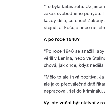
“To byla katastrofa. Už jenom
zákaz svobodného pohybu. To 
každý dělá, co chce! Zákony a
stejně, ať kočuje nebo ne, al
A po roce 1948?
“Po roce 1948 se snažili, ab
věřili v Lenina, nebo ve Stal
chová, jak chce, když nedělá 
“Mělo to ale i svá pozitiva. 
ale jako předválečné dítě říká
nepracoval, šel do kriminálu.
Vy jste začal být aktivní v 