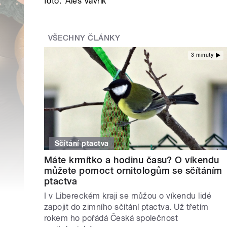
foto:
Aleš Vavřík
VŠECHNY ČLÁNKY
3 minuty
Sčítání ptactva
Máte krmítko a hodinu času? O víkendu
můžete pomoct ornitologům se sčítáním
ptactva
I v Libereckém kraji se můžou o víkendu lidé
zapojit do zimního sčítání ptactva. Už třetím
rokem ho pořádá Česká společnost