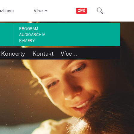
ozhlase
Více
ŽIVĚ
PROGRAM
AUDIOARCHIV
KAMERY
Koncerty
Kontakt
Více
…