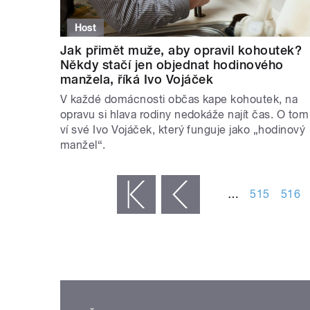
Host
Jak přimět muže, aby opravil kohoutek?
Někdy stačí jen objednat hodinového
manžela, říká Ivo Vojáček
V každé domácnosti občas kape kohoutek, na
opravu si hlava rodiny nedokáže najít čas. O tom
ví své Ivo Vojáček, který funguje jako „hodinový
manžel“.
STRÁNKY
…
515
516
« první
‹ předchozí