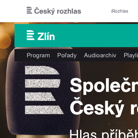
Přejít k hlavnímu obsahu
iRozhlas
Program
Pořady
Audioarchiv
Playl