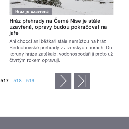
Hráz je uzavřená
Hráz přehrady na Černé Nise je stále
uzavřená, opravy budou pokračovat na
jaře
Ani chodci ani běžkaři stále nemůžou na hráz
Bedřichovské přehrady v Jizerských horách. Do
koruny hráze zatékalo, vodohospodáři ji proto už
čtvrtým rokem opravují.
517
518
519
…
následující ›
poslední »