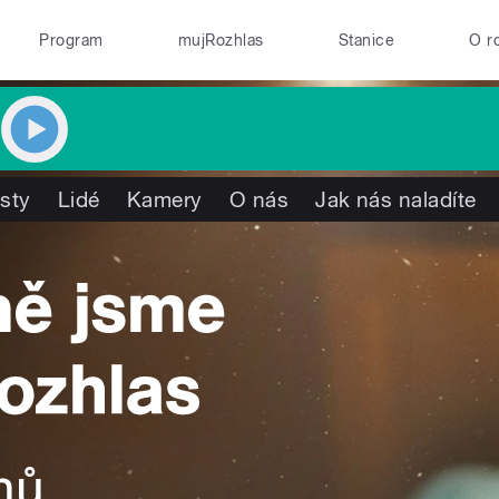
Program
mujRozhlas
Stanice
O r
isty
Lidé
Kamery
O nás
Jak nás naladíte