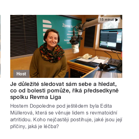
15 minut
Host
Je důležité sledovat sám sebe a hledat,
co od bolesti pomůže, říká předsedkyně
spolku Revma Liga
Hostem Dopoledne pod ještědem byla Edita
Müllerová, která se věnuje lidem s revmatoidní
artritidou. Koho nejčastěji postihuje, jaké jsou její
příčiny, jaká je léčba?