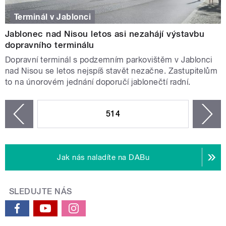
Terminál v Jablonci
Jablonec nad Nisou letos asi nezahájí výstavbu
dopravního terminálu
Dopravní terminál s podzemním parkovištěm v Jablonci
nad Nisou se letos nejspíš stavět nezačne. Zastupitelům
to na únorovém jednání doporučí jablonečtí radní.
STRÁNKY
514
n
zí
Jak nás naladíte na DABu
SLEDUJTE NÁS