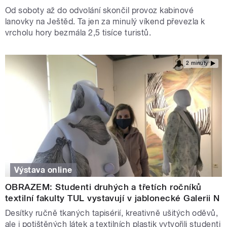
Od soboty až do odvolání skončil provoz kabinové
lanovky na Ještěd. Ta jen za minulý víkend převezla k
vrcholu hory bezmála 2,5 tisíce turistů.
2 minuty
Výstava online
OBRAZEM: Studenti druhých a třetích ročníků
textilní fakulty TUL vystavují v jablonecké Galerii N
Desítky ručně tkaných tapisérií, kreativně ušitých oděvů,
ale i potištěných látek a textilních plastik vytvořili studenti