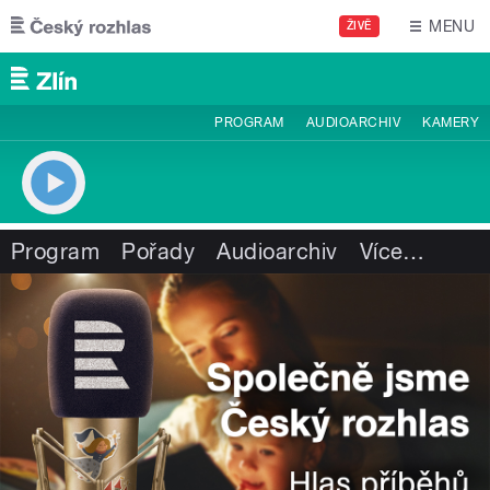
Přejít k hlavnímu obsahu
MENU
ŽIVĚ
PROGRAM
AUDIOARCHIV
KAMERY
Program
Pořady
Audioarchiv
Více
…