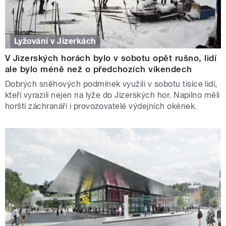
Lyžování v Jizerkách
V Jizerských horách bylo v sobotu opět rušno, lidí
ale bylo méně než o předchozích víkendech
Dobrých sněhových podmínek využili v sobotu tisíce lidí,
kteří vyrazili nejen na lyže do Jizerských hor. Napilno měli
horští záchranáři i provozovatelé výdejních okének.