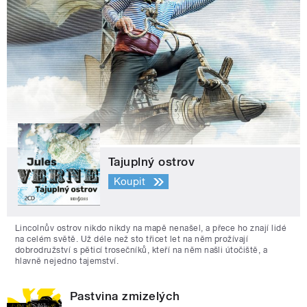
Tajuplný ostrov
Koupit
Lincolnův ostrov nikdo nikdy na mapě nenašel, a přece ho znají lidé
na celém světě. Už déle než sto třicet let na něm prožívají
dobrodružství s pěticí trosečníků, kteří na něm našli útočiště, a
hlavně nejedno tajemství.
Pastvina zmizelých