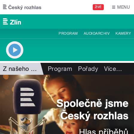
Přejít k hlavnímu obsahu
MENU
ŽIVĚ
PROGRAM
AUDIOARCHIV
KAMERY
Z našeho vysílání
Program
Pořady
Více
…