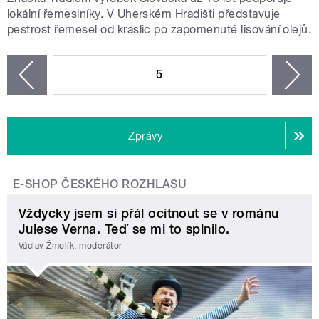
lokální řemeslníky. V Uherském Hradišti představuje
pestrost řemesel od kraslic po zapomenuté lisování olejů.
STRÁNKY
5
n
zí
Zprávy
E-SHOP ČESKÉHO ROZHLASU
Vždycky jsem si přál ocitnout se v románu
Julese Verna. Teď se mi to splnilo.
Václav Žmolík, moderátor