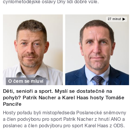
cyrilometodějské oslavy Dny lidí dobré vůle.
27 minut
O čem se mluví
Děti, senioři a sport. Myslí se dostatečně na
pohyb? Patrik Nacher a Karel Haas hosty Tomáše
Pancíře
Hosty pořadu byli místopředseda Poslanecké sněmovny
a člen podvýboru pro sport Patrik Nacher z hnutí ANO a
poslanec a člen podvýboru pro sport Karel Haas z ODS.