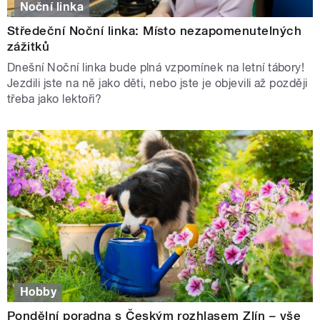
Noční linka
Středeční Noční linka: Místo nezapomenutelných
zážitků
Dnešní Noční linka bude plná vzpomínek na letní tábory!
Jezdili jste na ně jako děti, nebo jste je objevili až později
třeba jako lektoři?
Hobby
Pondělní poradna s Českým rozhlasem Zlín – vše