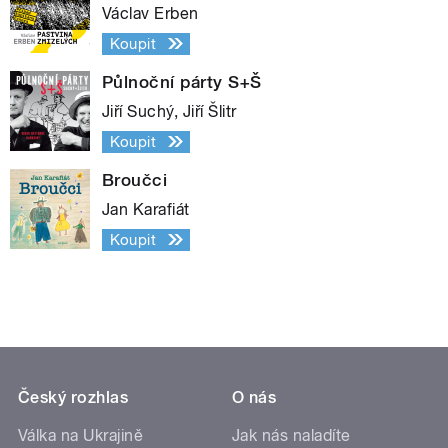
Václav Erben
Koupit
Půlnoční párty S+Š
Jiří Suchý, Jiří Šlitr
Koupit
Broučci
Jan Karafiát
Koupit
Český rozhlas
O nás
Válka na Ukrajině
Jak nás naladíte