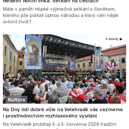
Nedělní Noční linka: Setkání na cestách
Máte v paměti nějaké výjimečné setkání s člověkem,
kterého jste potkali úplnou náhodou a který vám nějak
ovlivnil život?
3 minuty
Kultura
Na Dny lidí dobré vůle na Velehradě vás vezmeme
i prostřednictvím rozhlasového vysílání
Na Velehradě probíhají 4. a 5. července 2026 tradiční