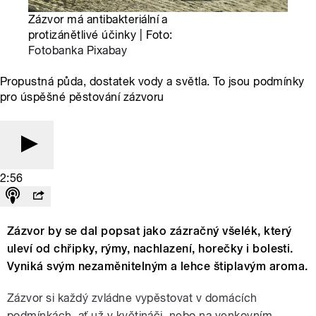
Zázvor má antibakteriální a
protizánětlivé účinky | Foto:
Fotobanka Pixabay
Propustná půda, dostatek vody a světla. To jsou podmínky
pro úspěšné pěstování zázvoru
2:56
Zázvor by se dal popsat jako zázračný všelék, který
uleví od chřipky, rýmy, nachlazení, horečky i bolesti.
Vyniká svým nezaměnitelným a lehce štiplavým aroma.
Zázvor si každý zvládne vypěstovat v domácích
podmínkách, ať už v květináči, nebo na venkovním