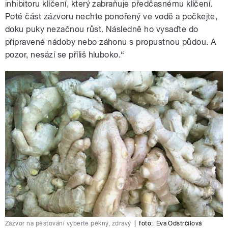
inhibitoru klíčení, který zabraňuje předčasnému klíčení.
Poté část zázvoru nechte ponořený ve vodě a počkejte,
doku puky nezačnou růst. Následně ho vysaďte do
připravené nádoby nebo záhonu s propustnou půdou. A
pozor, nesází se příliš hluboko.“
Zázvor na pěstování vyberte pěkný, zdravý
|
foto:
Eva Odstrčilová