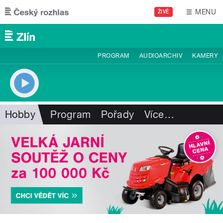
Přejít k hlavnímu obsahu
MENU
ŽIVĚ
PROGRAM
AUDIOARCHIV
KAMERY
Hobby
Program
Pořady
Více
…