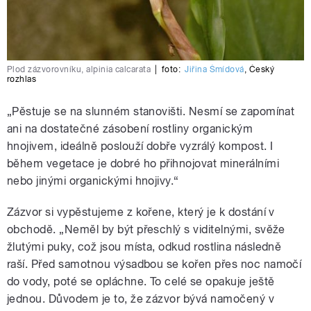
Plod zázvorovníku, alpinia calcarata
|
foto:
Jiřina Šmídová
,
Český
rozhlas
„Pěstuje se na slunném stanovišti. Nesmí se zapomínat
ani na dostatečné zásobení rostliny organickým
hnojivem, ideálně poslouží dobře vyzrálý kompost. I
během vegetace je dobré ho přihnojovat minerálními
nebo jinými organickými hnojivy.“
Zázvor si vypěstujeme z kořene, který je k dostání v
obchodě. „Neměl by být přeschlý s viditelnými, svěže
žlutými puky, což jsou místa, odkud rostlina následně
raší. Před samotnou výsadbou se kořen přes noc namočí
do vody, poté se opláchne. To celé se opakuje ještě
jednou. Důvodem je to, že zázvor bývá namočený v