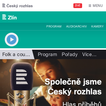
Přejít k hlavnímu obsahu
MENU
ŽIVĚ
PROGRAM
AUDIOARCHIV
KAMERY
Folk a country
Program
Pořady
Více
…