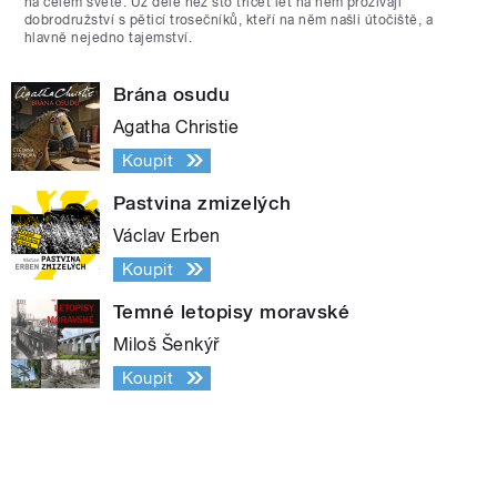
na celém světě. Už déle než sto třicet let na něm prožívají
dobrodružství s pěticí trosečníků, kteří na něm našli útočiště, a
hlavně nejedno tajemství.
Brána osudu
Agatha Christie
Koupit
Pastvina zmizelých
Václav Erben
Koupit
Temné letopisy moravské
Miloš Šenkýř
Koupit