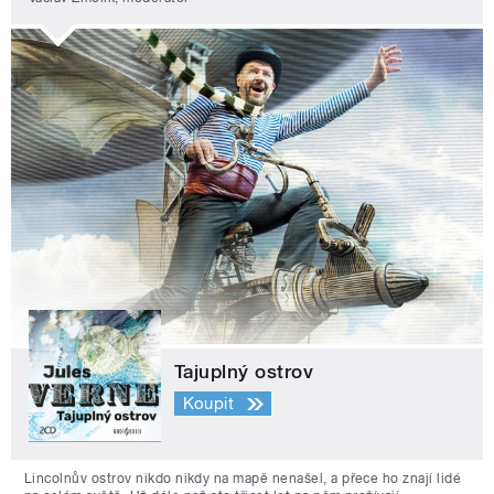
Tajuplný ostrov
Koupit
Lincolnův ostrov nikdo nikdy na mapě nenašel, a přece ho znají lidé