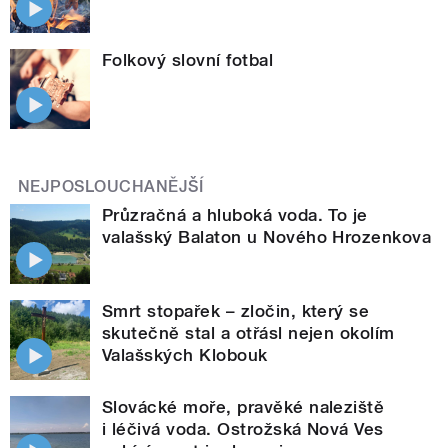
Folkový slovní fotbal
NEJPOSLOUCHANĚJŠÍ
Průzračná a hluboká voda. To je
valašský Balaton u Nového Hrozenkova
Smrt stopařek – zločin, který se
skutečně stal a otřásl nejen okolím
Valašských Klobouk
Slovácké moře, pravěké naleziště
i léčivá voda. Ostrožská Nová Ves