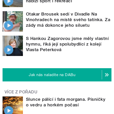
nabízí sport i rekreaci
Otakar Brousek sedí v Divadle Na
Vinohradech na místě svého tatínka. Za
zády má dokonce jeho siluetu
S Hankou Zagorovou jsme měly vlastní
hymnu, říká její spolubydlící z kolejí
Vlasta Peterková
Jak nás naladíte na DABu
VÍCE Z POŘADU
Slunce pálící i fata morgana. Písničky
o vedru a horkém počasí