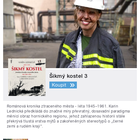
Šikmý kostel 3
Koupit
Románová kronika ztraceného města - léta 1945–1961. Karin
Lednická předkládá do značné míry převratný, dosavadní paradigma
měnící obraz hornického regionu, jehož zahlazenou historii stále
překrývá tlustá vrstva mýtů a zakořeněných stereotypů o „černé
zemi a rudém kraji“.