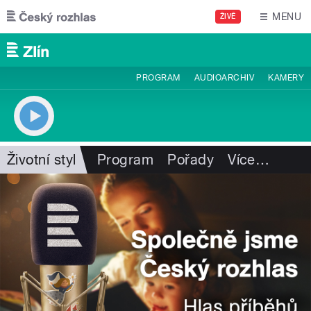
Přejít k hlavnímu obsahu
MENU
ŽIVĚ
PROGRAM
AUDIOARCHIV
KAMERY
Životní styl
Program
Pořady
Více
…