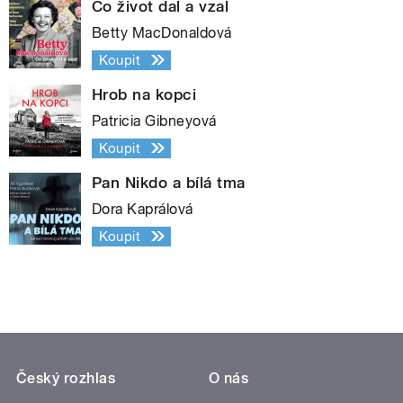
Co život dal a vzal
Betty MacDonaldová
Koupit
Hrob na kopci
Patricia Gibneyová
Koupit
Pan Nikdo a bílá tma
Dora Kaprálová
Koupit
Český rozhlas
O nás