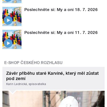
Poslechněte si: My a oni 18. 7. 2026
Poslechněte si: My a oni 11. 7. 2026
E-SHOP ČESKÉHO ROZHLASU
Závěr příběhu staré Karviné, který měl zůstat
pod zemí
Karin Lednická, spisovatelka