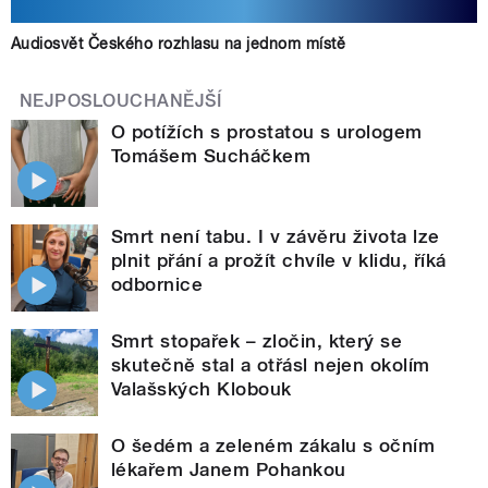
Audiosvět Českého rozhlasu na jednom místě
NEJPOSLOUCHANĚJŠÍ
O potížích s prostatou s urologem
Tomášem Sucháčkem
Smrt není tabu. I v závěru života lze
plnit přání a prožít chvíle v klidu, říká
odbornice
Smrt stopařek – zločin, který se
skutečně stal a otřásl nejen okolím
Valašských Klobouk
O šedém a zeleném zákalu s očním
lékařem Janem Pohankou