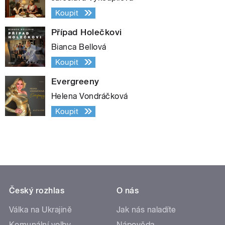
Koupit
Případ Holečkovi
Bianca Bellová
Koupit
Evergreeny
Helena Vondráčková
Koupit
Český rozhlas
O nás
Válka na Ukrajině
Jak nás naladíte
Komunální volby
Nápověda