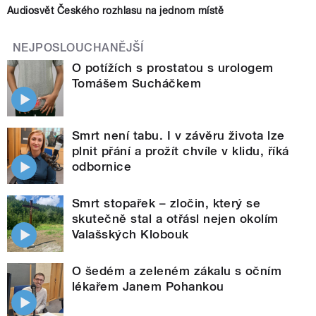
Audiosvět Českého rozhlasu na jednom místě
NEJPOSLOUCHANĚJŠÍ
O potížích s prostatou s urologem
Tomášem Sucháčkem
Smrt není tabu. I v závěru života lze
plnit přání a prožít chvíle v klidu, říká
odbornice
Smrt stopařek – zločin, který se
skutečně stal a otřásl nejen okolím
Valašských Klobouk
O šedém a zeleném zákalu s očním
lékařem Janem Pohankou