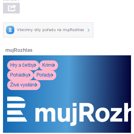
Všechny díly pořadu na mujRozhlas
mujRozhlas
Hry a četby
Krimi
Pohádky
Pořady
Živé vysílání