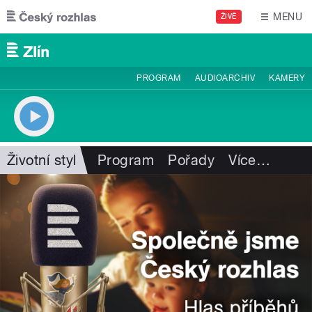
Přejít k hlavnímu obsahu
MENU
ŽIVĚ
PROGRAM
AUDIOARCHIV
KAMERY
Životní styl
Program
Pořady
Více
…