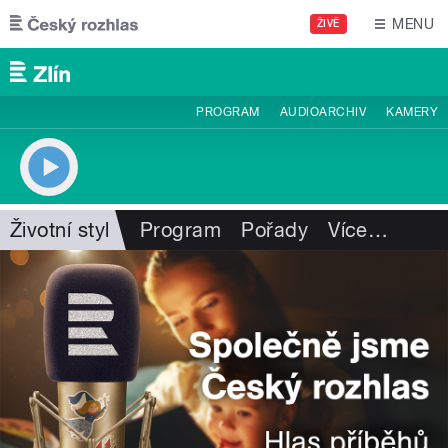
Přejít k hlavnímu obsahu
MENU
ŽIVĚ
PROGRAM
AUDIOARCHIV
KAMERY
Životní styl
Program
Pořady
Více
…