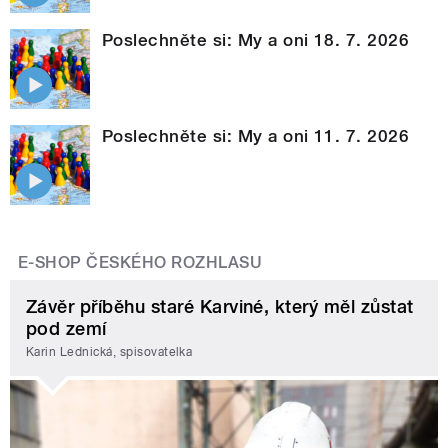
Poslechněte si: My a oni 18. 7. 2026
Poslechněte si: My a oni 11. 7. 2026
E-SHOP ČESKÉHO ROZHLASU
Závěr příběhu staré Karviné, který měl zůstat
pod zemí
Karin Lednická, spisovatelka