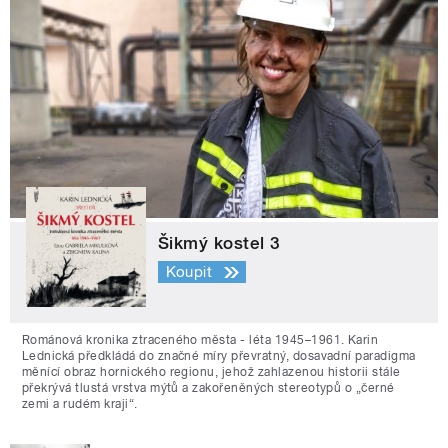
Šikmý kostel 3
Koupit
Románová kronika ztraceného města - léta 1945–1961. Karin
Lednická předkládá do značné míry převratný, dosavadní paradigma
měnící obraz hornického regionu, jehož zahlazenou historii stále
překrývá tlustá vrstva mýtů a zakořeněných stereotypů o „černé
zemi a rudém kraji“.