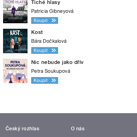
Tiché hlasy
Patricia Gibneyová
Koupit
Kost
Bára Dočkalová
Koupit
Nic nebude jako dřív
Petra Soukupová
Koupit
Český rozhlas
O nás