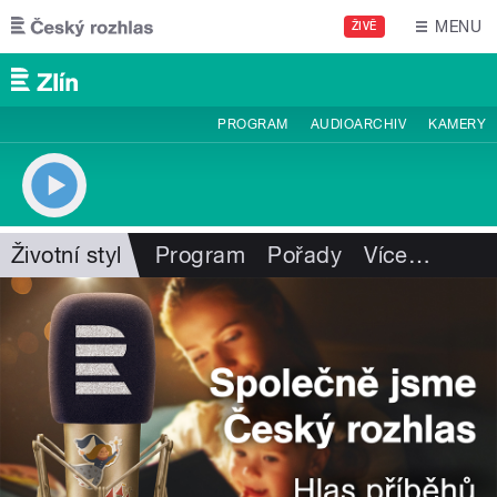
Přejít k hlavnímu obsahu
MENU
ŽIVĚ
PROGRAM
AUDIOARCHIV
KAMERY
Životní styl
Program
Pořady
Více
…