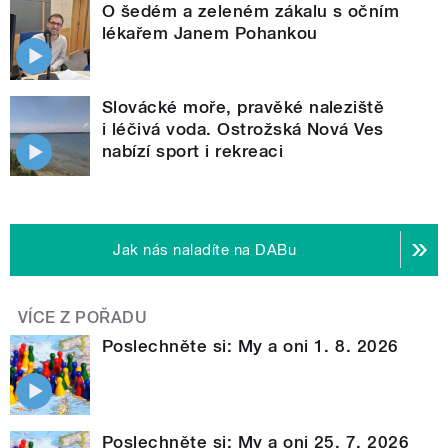
O šedém a zeleném zákalu s očním
lékařem Janem Pohankou
Slovácké moře, pravěké naleziště
i léčivá voda. Ostrožská Nová Ves
nabízí sport i rekreaci
Jak nás naladíte na DABu
VÍCE Z POŘADU
Poslechněte si: My a oni 1. 8. 2026
Poslechněte si: My a oni 25. 7. 2026