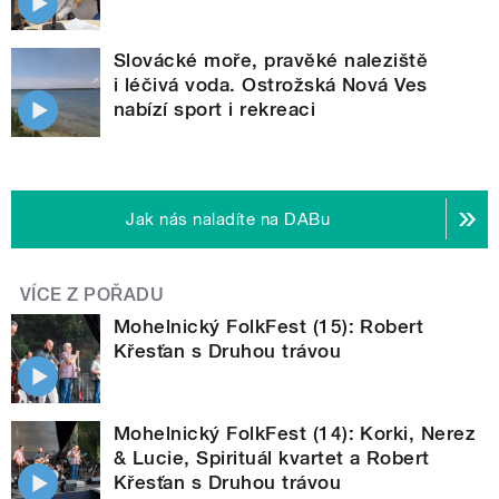
Slovácké moře, pravěké naleziště
i léčivá voda. Ostrožská Nová Ves
nabízí sport i rekreaci
Jak nás naladíte na DABu
VÍCE Z POŘADU
Mohelnický FolkFest (15): Robert
Křesťan s Druhou trávou
Mohelnický FolkFest (14): Korki, Nerez
& Lucie, Spirituál kvartet a Robert
Křesťan s Druhou trávou