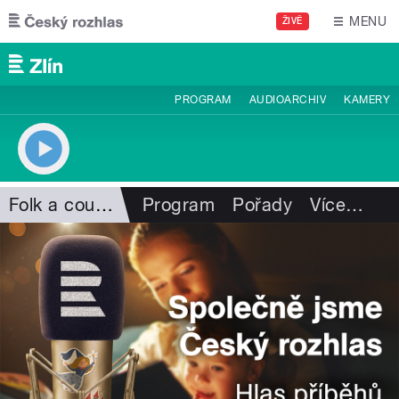
Přejít k hlavnímu obsahu
MENU
ŽIVĚ
PROGRAM
AUDIOARCHIV
KAMERY
Folk a country
Program
Pořady
Více
…