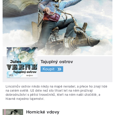
Tajuplný ostrov
Koupit
Lincolnův ostrov nikdo nikdy na mapě nenašel, a přece ho znají lidé
na celém světě. Už déle než sto třicet let na něm prožívají
dobrodružství s pěticí trosečníků, kteří na něm našli útočiště, a
hlavně nejedno tajemství.
Hornické vdovy