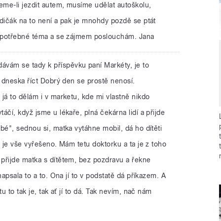
eme-li jezdit autem, musíme udělat autoškolu,
dičák na to není a pak je mnohdy pozdě se ptát
za potřebné téma a se zájmem poslouchám. Jana
ávám se tady k příspěvku paní Markéty, je to
e dneska říct Dobrý den se prostě nenosí.
já to dělám i v marketu, kde mi vlastně nikdo
áčí, když jsme u lékaře, plná čekárna lidí a přijde
bé", sednou si, matka vytáhne mobil, dá ho dítěti
m je vše vyřešeno. Mám tetu doktorku a ta je z toho
přijde matka s dítětem, bez pozdravu a řekne
napsala to a to. Ona jí to v podstatě dá příkazem. A
u to tak je, tak ať jí to dá. Tak nevím, nač nám