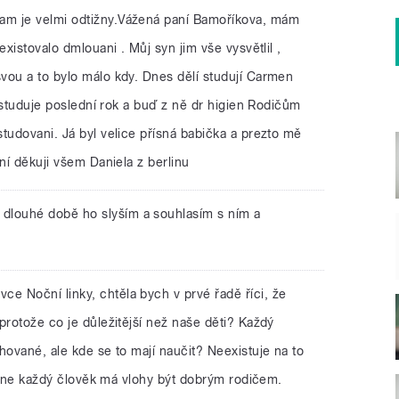
am je velmi odtižny.Vážená paní Bamoříkova, mám
existovalo dmlouani . Můj syn jim vše vysvětlil ,
vou a to bylo málo kdy. Dnes dělí studují Carmen
k studuje poslední rok a buď z ně dr higien Rodičům
tudovani. Já byl velice přísná babička a prezto mě
ní děkuji všem Daniela z berlinu
 dlouhé době ho slyším a souhlasím s ním a
ce Noční linky, chtěla bych v prvé řadě říci, že
protože co je důležitější než naše děti? Každý
hované, ale kde se to mají naučit? Neexistuje na to
jen ne každý člověk má vlohy být dobrým rodičem.