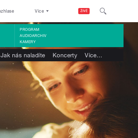
ozhlase
Více
ŽIVĚ
PROGRAM
AUDIOARCHIV
KAMERY
Jak nás naladíte
Koncerty
Více
…