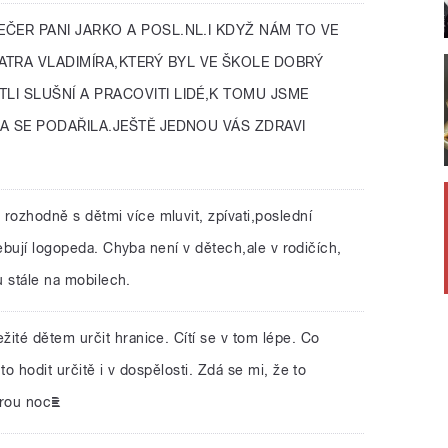
EČER PANI JARKO A POSL.NL.I KDYŽ NÁM TO VE
TRA VLADIMÍRA,KTERÝ BYL VE ŠKOLE DOBRÝ
LI SLUŠNÍ A PRACOVITI LIDÉ,K TOMU JSME
VA SE PODAŘILA.JEŠTĚ JEDNOU VÁS ZDRAVI
 rozhodně s dětmi více mluvit, zpívati,poslední
řebují logopeda. Chyba není v dětech,ale v rodičích,
u stále na mobilech.
ežité dětem určit hranice. Cítí se v tom lépe. Co
o hodit určitě i v dospělosti. Zdá se mi, že to
brou noc☼