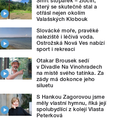
Smrt stopařek – zločin,
který se skutečně stal a
otřásl nejen okolím
Valašských Klobouk
Slovácké moře, pravěké
naleziště i léčivá voda.
Ostrožská Nová Ves nabízí
sport i rekreaci
Otakar Brousek sedí
v Divadle Na Vinohradech
na místě svého tatínka. Za
zády má dokonce jeho
siluetu
S Hankou Zagorovou jsme
měly vlastní hymnu, říká její
spolubydlící z kolejí Vlasta
Peterková