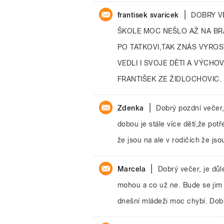
|
frantisek svaricek
DOBRY V
ŠKOLE MOC NEŠLO AŽ NA BRA
PO TATKOVI,TAK ZNÁS VYROST
VEDLI I SVOJE DĚTI A VÝCHO
FRANTIŠEK ZE ŽIDLOCHOVIC.
|
Zdenka
Dobrý pozdní večer,
dobou je stále více dětí,že pot
že jsou na ale v rodičích že jso
|
Marcela
Dobrý večer, je důl
mohou a co už ne. Bude se jim t
dnešní mládeži moc chybí. Do