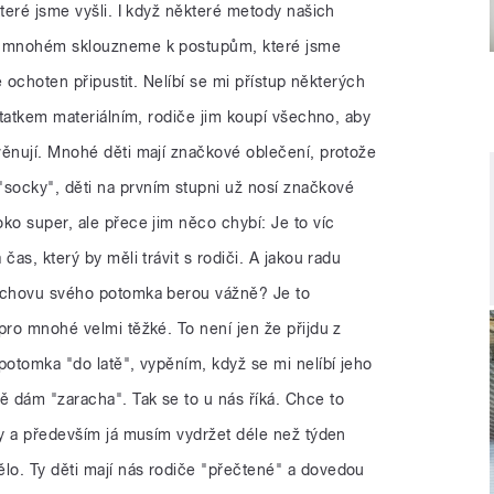
které jsme vyšli. I když některé metody našich
 v mnohém sklouzneme k postupům, které jsme
je ochoten připustit. Nelíbí se mi přístup některých
ostatkem materiálním, rodiče jim koupí všechno, aby
věnují. Mnohé děti mají značkové oblečení, protože
socky", děti na prvním stupni už nosí značkové
ko super, ale přece jim něco chybí: Je to víc
čas, který by měli trávit s rodiči. A jakou radu
výchovu svého potomka berou vážně? Je to
pro mnohé velmi těžké. To není jen že přijdu z
potomka "do latě", vypěním, když se mi nelíbí jeho
 dám "zaracha". Tak se to u nás říká. Chce to
py a především já musím vydržet déle než týden
o. Ty děti mají nás rodiče "přečtené" a dovedou