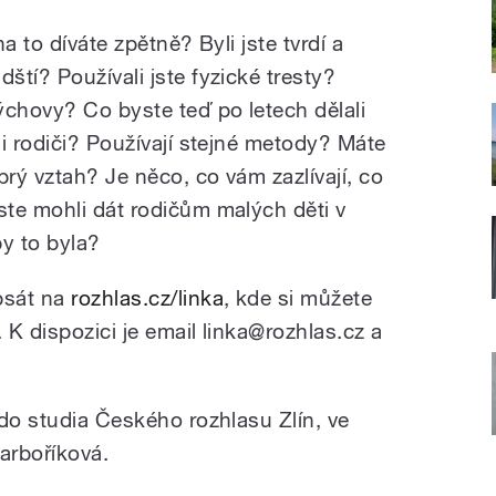
na to díváte zpětně? Byli jste tvrdí a
tí? Používali jste fyzické tresty?
ýchovy? Co byste teď po letech dělali
i rodiči? Používají stejné metody? Máte
rý vztah? Je něco, co vám zazlívají, co
te mohli dát rodičům malých děti v
 by to byla?
psát na
rozhlas.cz/linka
, kde si můžete
 K dispozici je email linka@
rozhlas.cz a
 do studia
Českého rozhlasu Zlín, ve
arboříková.