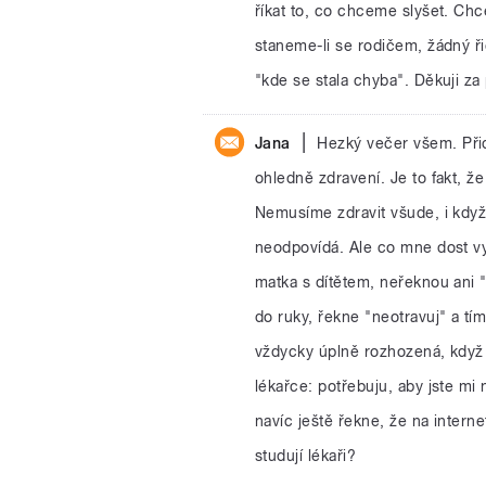
říkat to, co chceme slyšet. Chc
staneme-li se rodičem, žádný ři
"kde se stala chyba". Děkuji 
|
Jana
Hezký večer všem. Přid
ohledně zdravení. Je to fakt, ž
Nemusíme zdravit všude, i když 
neodpovídá. Ale co mne dost vyt
matka s dítětem, neřeknou ani "
do ruky, řekne "neotravuj" a tí
vždycky úplně rozhozená, když 
lékařce: potřebuju, aby jste mi 
navíc ještě řekne, že na internet
studují lékaři?