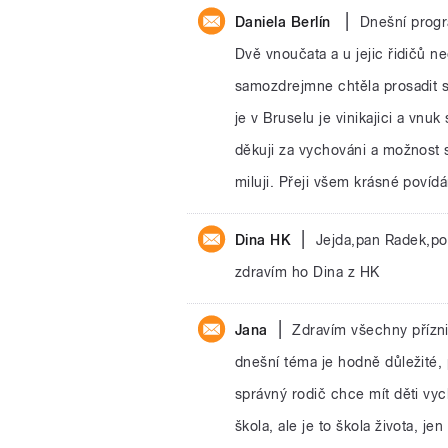
|
Daniela Berlín
Dnešní progr
Dvě vnoučata a u jejic řidičů ne
samozdrejmne chtěla prosadit s
je v Bruselu je vinikajici a vnu
děkuji za vychováni a možnost s
miluji. Přeji všem krásné povídá
|
Dina HK
Jejda,pan Radek,po
zdravím ho Dina z HK
|
Jana
Zdravím všechny přízniv
dnešní téma je hodně důležité, 
správný rodič chce mít děti vyc
škola, ale je to škola života, 