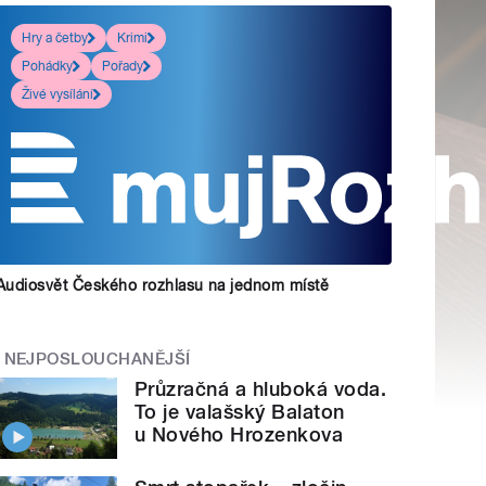
Hry a četby
Krimi
Pohádky
Pořady
Živé vysílání
Audiosvět Českého rozhlasu na jednom místě
NEJPOSLOUCHANĚJŠÍ
Průzračná a hluboká voda.
To je valašský Balaton
u Nového Hrozenkova