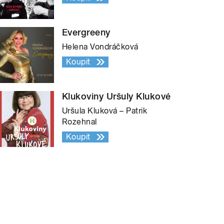
Evergreeny
Helena Vondráčková
Koupit
Klukoviny Uršuly Klukové
Uršula Kluková – Patrik
Rozehnal
Koupit