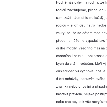
Hodně nás ovlivnila rodina, že 
rodičů zavrhujeme, přece jen
sami zažili. Jen si to ne každý 
rodičů - jejich děti netrpí ned
zakryli to, že se dětem moc ne
přece nemůžeme vypadat jako "
drahé mobily, všechno mají na o
osobního kontaktu, pozornosti a 
bych dala těm rodičům, kteří 
důslednost při výchově, což je 
třídní schůzky, postavím svého 
známky nebo chování a případně
nastavit pravidla, nějaké postu
nebo dva aby pak vše nevyšuměl