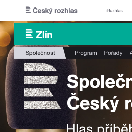
Přejít k hlavnímu obsahu
iRozhlas
Společnost
Program
Pořady