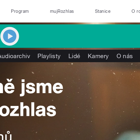
Program
mujRozhlas
Stanice
O r
Audioarchiv
Playlisty
Lidé
Kamery
O nás