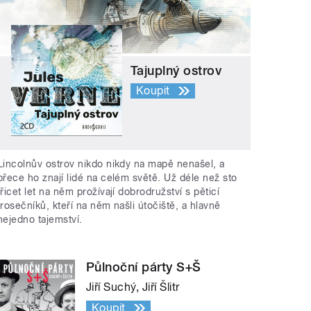
Tajuplný ostrov
Koupit
Lincolnův ostrov nikdo nikdy na mapě nenašel, a
přece ho znají lidé na celém světě. Už déle než sto
třicet let na něm prožívají dobrodružství s pěticí
trosečníků, kteří na něm našli útočiště, a hlavně
nejedno tajemství.
Půlnoční párty S+Š
Jiří Suchý, Jiří Šlitr
Koupit