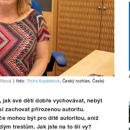
říková
|
foto:
Petra Kopásková
,
Český rozhlas
,
Český
, jak své děti dobře vychovávat, nebýt
si zachovat přirozenou autoritu.
če mohou být pro dítě autoritou, aniž
dým trestům. Jak jste na to šli vy?