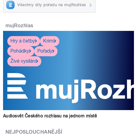
Všechny díly pořadu na mujRozhlas
mujRozhlas
Hry a četby
Krimi
Pohádky
Pořady
Živé vysílání
Audiosvět Českého rozhlasu na jednom místě
NEJPOSLOUCHANĚJŠÍ