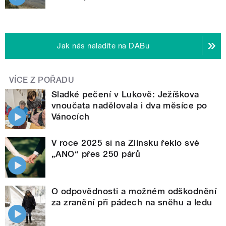
Jak nás naladíte na DABu
VÍCE Z POŘADU
Sladké pečení v Lukově: Ježíškova
vnoučata nadělovala i dva měsíce po
Vánocích
V roce 2025 si na Zlínsku řeklo své
„ANO“ přes 250 párů
O odpovědnosti a možném odškodnění
za zranění při pádech na sněhu a ledu