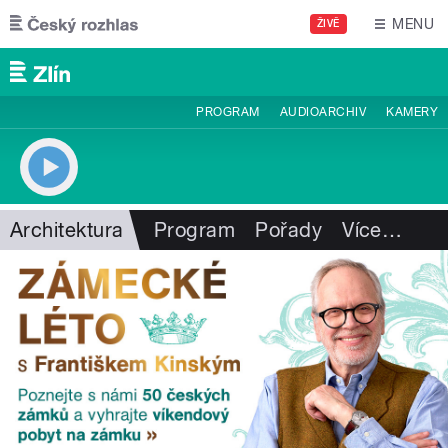
Přejít k hlavnímu obsahu
MENU
ŽIVĚ
PROGRAM
AUDIOARCHIV
KAMERY
Architektura
Program
Pořady
Více
…