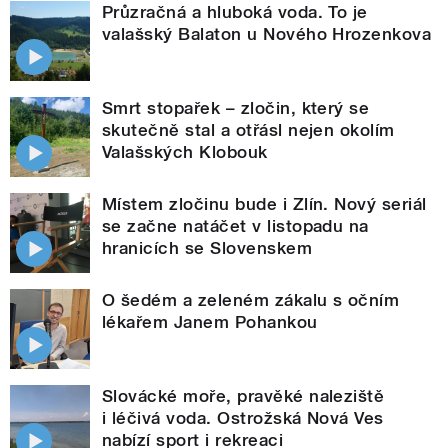
Průzračná a hluboká voda. To je
valašský Balaton u Nového Hrozenkova
Smrt stopařek – zločin, který se
skutečně stal a otřásl nejen okolím
Valašských Klobouk
Místem zločinu bude i Zlín. Nový seriál
se začne natáčet v listopadu na
hranicích se Slovenskem
O šedém a zeleném zákalu s očním
lékařem Janem Pohankou
Slovácké moře, pravěké naleziště
i léčivá voda. Ostrožská Nová Ves
nabízí sport i rekreaci