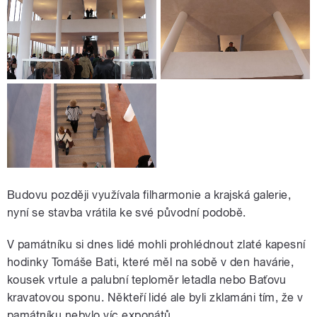
Budovu později využívala filharmonie a krajská galerie,
nyní se stavba vrátila ke své původní podobě.
V památníku si dnes lidé mohli prohlédnout zlaté kapesní
hodinky Tomáše Bati, které měl na sobě v den havárie,
kousek vrtule a palubní teploměr letadla nebo Baťovu
kravatovou sponu. Někteří lidé ale byli zklamáni tím, že v
památníku nebylo víc exponátů.