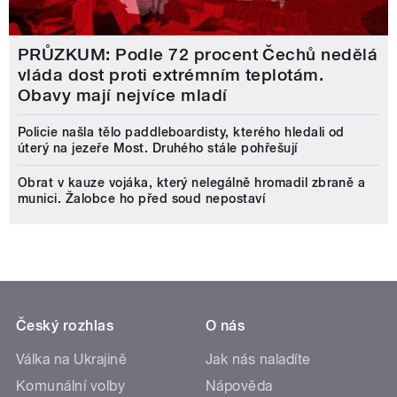
PRŮZKUM: Podle 72 procent Čechů nedělá
vláda dost proti extrémním teplotám.
Obavy mají nejvíce mladí
Policie našla tělo paddleboardisty, kterého hledali od
úterý na jezeře Most. Druhého stále pohřešují
Obrat v kauze vojáka, který nelegálně hromadil zbraně a
munici. Žalobce ho před soud nepostaví
Český rozhlas
O nás
Válka na Ukrajině
Jak nás naladíte
Komunální volby
Nápověda