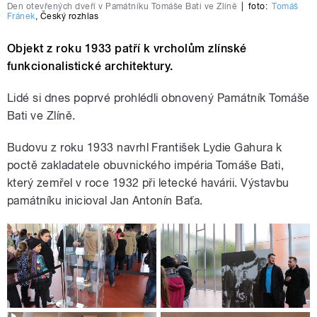
Den otevřených dveří v Památníku Tomáše Bati ve Zlíně
|
foto:
Tomáš
Fránek
,
Český rozhlas
Objekt z roku 1933 patří k vrcholům zlínské
funkcionalistické architektury.
Lidé si dnes poprvé prohlédli obnovený Památník Tomáše
Bati ve Zlíně.
Budovu z roku 1933 navrhl František Lydie Gahura k
poctě zakladatele obuvnického impéria Tomáše Bati,
který zemřel v roce 1932 při letecké havárii. Výstavbu
památníku inicioval Jan Antonín Baťa.