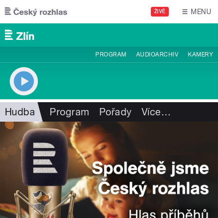
Přejít k hlavnímu obsahu
MENU
ŽIVĚ
PROGRAM
AUDIOARCHIV
KAMERY
Hudba
Program
Pořady
Více
…