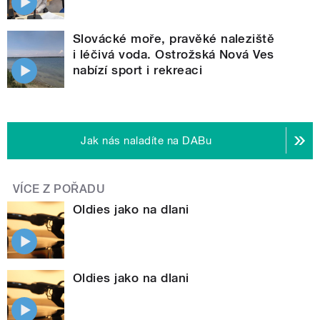
Slovácké moře, pravěké naleziště
i léčivá voda. Ostrožská Nová Ves
nabízí sport i rekreaci
Jak nás naladíte na DABu
VÍCE Z POŘADU
Oldies jako na dlani
Oldies jako na dlani