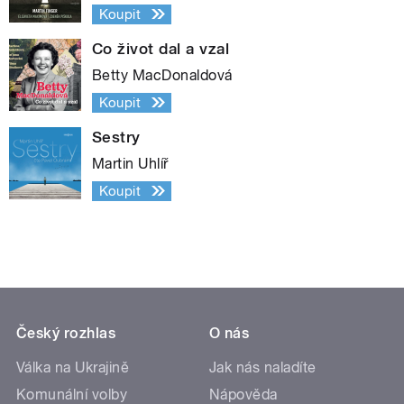
Koupit
Co život dal a vzal
Betty MacDonaldová
Koupit
Sestry
Martin Uhlíř
Koupit
Český rozhlas
O nás
Válka na Ukrajině
Jak nás naladíte
Komunální volby
Nápověda