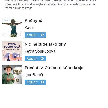
měnící obraz hornického regionu, jehož zahlazenou historii stále
překrývá tlustá vrstva mýtů a zakořeněných stereotypů o „černé
zemi a rudém kraji“.
Kněhyně
Kaczi
Koupit
Nic nebude jako dřív
Petra Soukupová
Koupit
Pověsti z Olomouckého kraje
Igor Bareš
Koupit