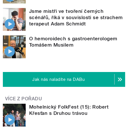
Jsme mistři ve tvoření černých
scénářů, říká v souvislosti se strachem
terapeut Adam Schmidt
O hemoroidech s gastroenterologem
Tomášem Musilem
Jak nás naladíte na DABu
VÍCE Z POŘADU
Mohelnický FolkFest (15): Robert
Křesťan s Druhou trávou