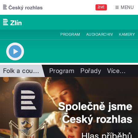
Přejít k hlavnímu obsahu
MENU
ŽIVĚ
PROGRAM
AUDIOARCHIV
KAMERY
Folk a country
Program
Pořady
Více
…