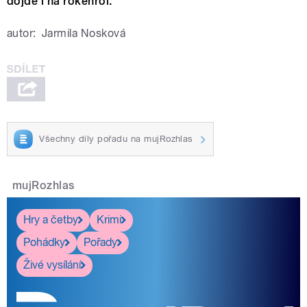
dojde i na rokenrol.
autor:
Jarmila Nosková
Všechny díly pořadu na mujRozhlas
mujRozhlas
Hry a četby
Krimi
Pohádky
Pořady
Živé vysílání