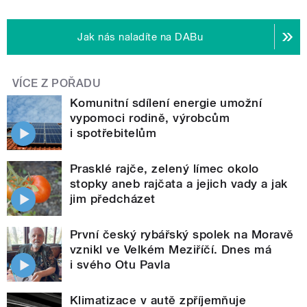
Jak nás naladíte na DABu
VÍCE Z POŘADU
Komunitní sdílení energie umožní
vypomoci rodině, výrobcům
i spotřebitelům
Prasklé rajče, zelený límec okolo
stopky aneb rajčata a jejich vady a jak
jim předcházet
První český rybářský spolek na Moravě
vznikl ve Velkém Meziříčí. Dnes má
i svého Otu Pavla
Klimatizace v autě zpříjemňuje