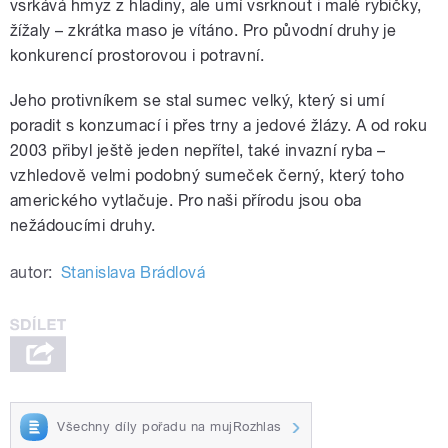
vsrkává hmyz z hladiny, ale umí vsrknout i malé rybičky,
žížaly – zkrátka maso je vítáno. Pro původní druhy je
konkurencí prostorovou i potravní.
Jeho protivníkem se stal sumec velký, který si umí
poradit s konzumací i přes trny a jedové žlázy. A od roku
2003 přibyl ještě jeden nepřítel, také invazní ryba –
vzhledově velmi podobný sumeček černý, který toho
amerického vytlačuje. Pro naši přírodu jsou oba
nežádoucími druhy.
autor:
Stanislava Brádlová
Všechny díly pořadu na mujRozhlas