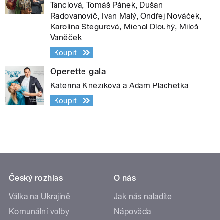
Tanclová, Tomáš Pánek, Dušan
Radovanovič, Ivan Malý, Ondřej Nováček,
Karolína Stegurová, Michal Dlouhý, Miloš
Vaněček
Koupit
Operette gala
Kateřina Kněžíková a Adam Plachetka
Koupit
Český rozhlas
O nás
Válka na Ukrajině
Jak nás naladíte
Komunální volby
Nápověda