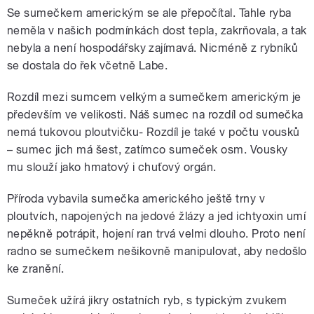
Se sumečkem americkým se ale přepočítal. Tahle ryba
neměla v našich podmínkách dost tepla, zakrňovala, a tak
nebyla a není hospodářsky zajímavá. Nicméně z rybníků
se dostala do řek včetně Labe.
Rozdíl mezi sumcem velkým a sumečkem americkým je
především ve velikosti. Náš sumec na rozdíl od sumečka
nemá tukovou ploutvičku- Rozdíl je také v počtu vousků
– sumec jich má šest, zatímco sumeček osm. Vousky
mu slouží jako hmatový i chuťový orgán.
Příroda vybavila sumečka amerického ještě trny v
ploutvích, napojených na jedové žlázy a jed ichtyoxin umí
nepěkně potrápit, hojení ran trvá velmi dlouho. Proto není
radno se sumečkem nešikovně manipulovat, aby nedošlo
ke zranění.
Sumeček užírá jikry ostatních ryb, s typickým zvukem