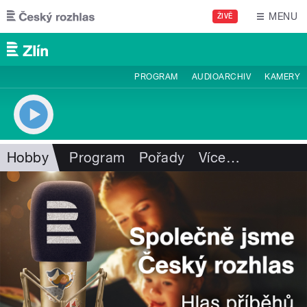
Přejít k hlavnímu obsahu
MENU
ŽIVĚ
PROGRAM
AUDIOARCHIV
KAMERY
Hobby
Program
Pořady
Více
…