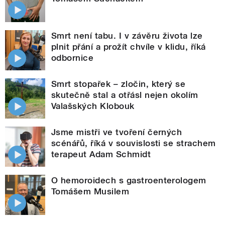
Smrt není tabu. I v závěru života lze
plnit přání a prožít chvíle v klidu, říká
odbornice
Smrt stopařek – zločin, který se
skutečně stal a otřásl nejen okolím
Valašských Klobouk
Jsme mistři ve tvoření černých
scénářů, říká v souvislosti se strachem
terapeut Adam Schmidt
O hemoroidech s gastroenterologem
Tomášem Musilem