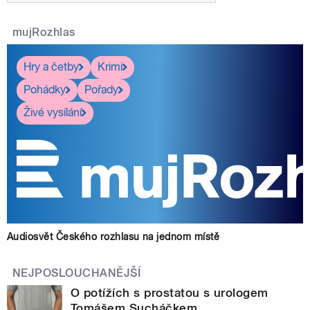
mujRozhlas
Hry a četby
Krimi
Pohádky
Pořady
Živé vysílání
Audiosvět Českého rozhlasu na jednom místě
NEJPOSLOUCHANĚJŠÍ
O potížích s prostatou s urologem
Tomášem Sucháčkem