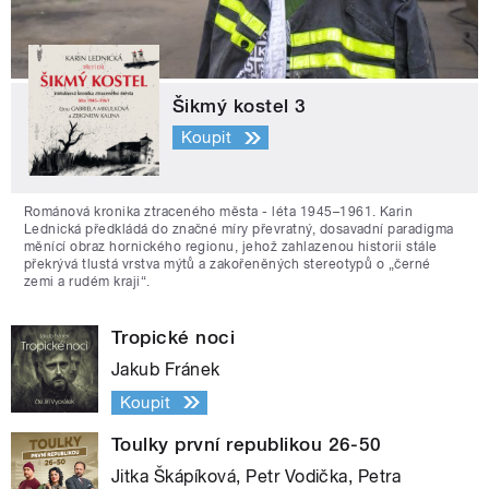
Šikmý kostel 3
Koupit
Románová kronika ztraceného města - léta 1945–1961. Karin
Lednická předkládá do značné míry převratný, dosavadní paradigma
měnící obraz hornického regionu, jehož zahlazenou historii stále
překrývá tlustá vrstva mýtů a zakořeněných stereotypů o „černé
zemi a rudém kraji“.
Tropické noci
Jakub Fránek
Koupit
Toulky první republikou 26-50
Jitka Škápíková, Petr Vodička, Petra