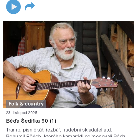
Folk & country
23. listopad 2025
Béďa Šedifka 90 (1)
Tramp, písničkář, řezbář, hudební skladatel atd.
Bohumil Rörich, kterého kamarádi pojmenovali Béďa