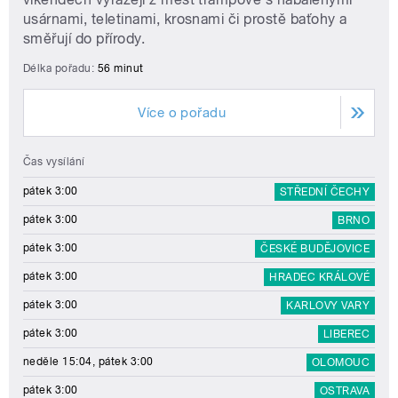
usárnami, teletinami, krosnami či prostě baťohy a
směřují do přírody.
Délka pořadu:
56 minut
Více o pořadu
Čas vysílání
pátek 3:00
STŘEDNÍ ČECHY
pátek 3:00
BRNO
pátek 3:00
ČESKÉ BUDĚJOVICE
pátek 3:00
HRADEC KRÁLOVÉ
pátek 3:00
KARLOVY VARY
pátek 3:00
LIBEREC
neděle 15:04, pátek 3:00
OLOMOUC
pátek 3:00
OSTRAVA