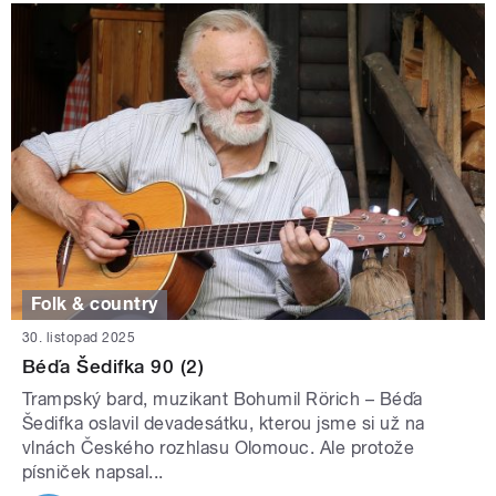
Folk & country
30. listopad 2025
Béďa Šedifka 90 (2)
Trampský bard, muzikant Bohumil Rörich – Béďa
Šedifka oslavil devadesátku, kterou jsme si už na
vlnách Českého rozhlasu Olomouc. Ale protože
písniček napsal...