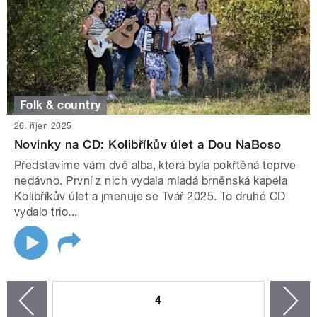
Folk & country
26. říjen 2025
Novinky na CD: Kolibříkův úlet a Dou NaBoso
Představíme vám dvě alba, která byla pokřtěná teprve
nedávno. První z nich vydala mladá brněnská kapela
Kolibříkův úlet a jmenuje se Tvář 2025. To druhé CD
vydalo trio...
STRÁNKY
4
n
zí