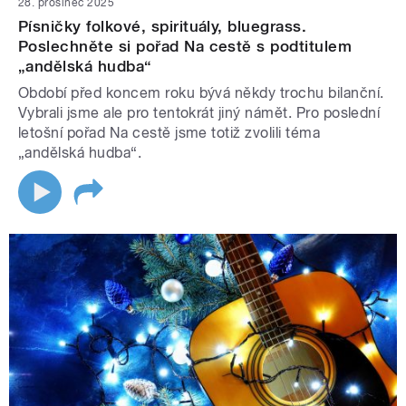
28. prosinec 2025
Písničky folkové, spirituály, bluegrass.
Poslechněte si pořad Na cestě s podtitulem
„andělská hudba“
Období před koncem roku bývá někdy trochu bilanční.
Vybrali jsme ale pro tentokrát jiný námět. Pro poslední
letošní pořad Na cestě jsme totiž zvolili téma
„andělská hudba“.