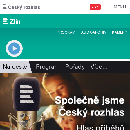
Přejít k hlavnímu obsahu
MENU
ŽIVĚ
PROGRAM
AUDIOARCHIV
KAMERY
Na cestě
Program
Pořady
Více
…