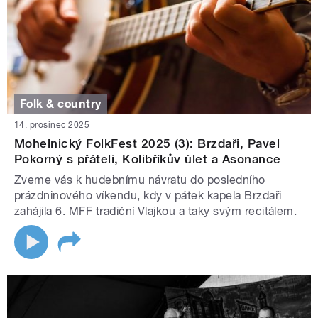
Folk & country
14. prosinec 2025
Mohelnický FolkFest 2025 (3): Brzdaři, Pavel
Pokorný s přáteli, Kolibříkův úlet a Asonance
Zveme vás k hudebnímu návratu do posledního
prázdninového víkendu, kdy v pátek kapela Brzdaři
zahájila 6. MFF tradiční Vlajkou a taky svým recitálem.