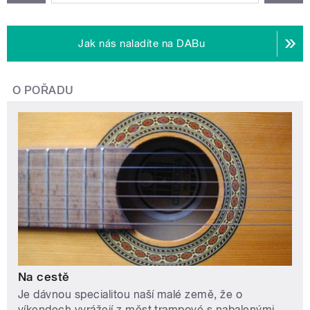
Jak nás naladíte na DABu
O POŘADU
Na cestě
Je dávnou specialitou naší malé země, že o
víkendech vyrážejí z měst trampové s nabalenými