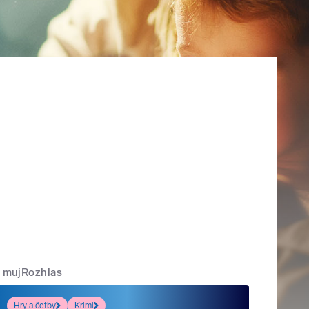
mujRozhlas
Hry a četby
Krimi