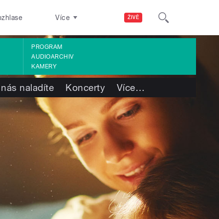
ozhlase
Více
ŽIVĚ
PROGRAM
AUDIOARCHIV
KAMERY
 nás naladíte
Koncerty
Více
…