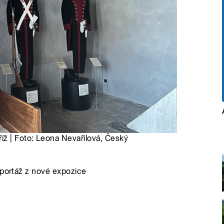
íž | Foto: Leona Nevařilová, Český
eportáž z nové expozice