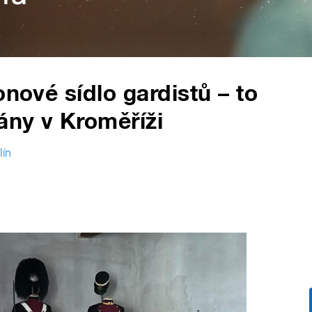
onové sídlo gardistů – to
ány v Kroměříži
lín