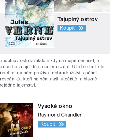
Tajuplný ostrov
Koupit
Lincolnův ostrov nikdo nikdy na mapě nenašel, a
přece ho znají lidé na celém světě. Už déle než sto
třicet let na něm prožívají dobrodružství s pěticí
trosečníků, kteří na něm našli útočiště, a hlavně
nejedno tajemství.
Vysoké okno
Raymond Chandler
Koupit