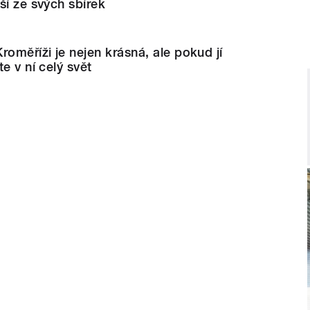
ší ze svých sbírek
roměříži je nejen krásná, ale pokud jí
e v ní celý svět