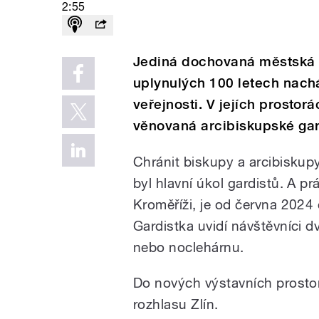
2:55
Jediná dochovaná městská b
uplynulých 100 letech nachá
veřejnosti. V jejích prostor
věnovaná arcibiskupské ga
Chránit biskupy a arcibiskup
byl hlavní úkol gardistů. A pr
Kroměříži, je od června 2024 
Gardistka uvidí návštěvníci dv
nebo noclehárnu.
Do nových výstavních prosto
rozhlasu Zlín.