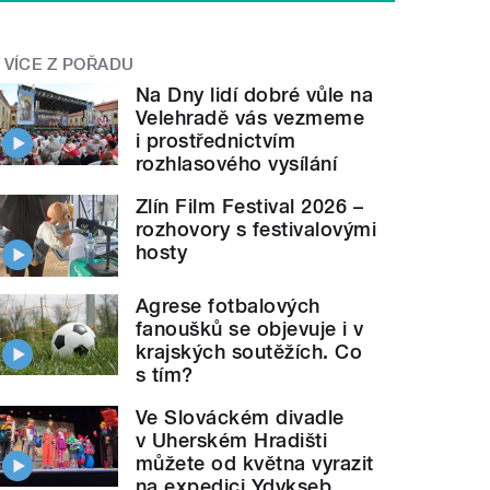
VÍCE Z POŘADU
Na Dny lidí dobré vůle na
Velehradě vás vezmeme
i prostřednictvím
rozhlasového vysílání
Zlín Film Festival 2026 –
rozhovory s festivalovými
hosty
Agrese fotbalových
fanoušků se objevuje i v
krajských soutěžích. Co
s tím?
Ve Slováckém divadle
v Uherském Hradišti
můžete od května vyrazit
na expedici Ydykseb