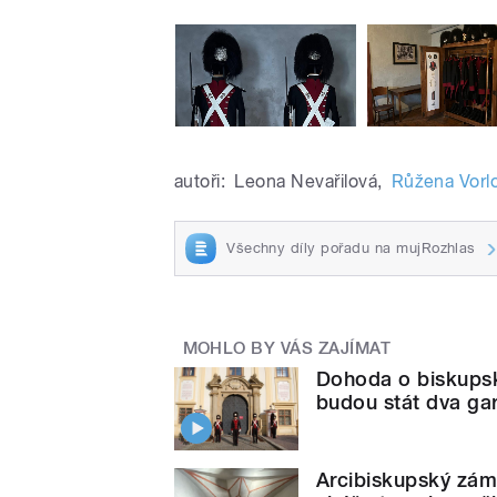
autoři:
Leona Nevařilová
,
Růžena Vorl
Všechny díly pořadu na mujRozhlas
MOHLO BY VÁS ZAJÍMAT
Dohoda o biskupsk
budou stát dva gar
Arcibiskupský záme