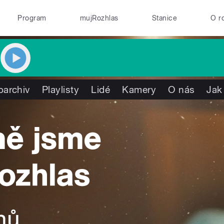
Program
mujRozhlas
Stanice
O r
oarchiv
Playlisty
Lidé
Kamery
O nás
Jak