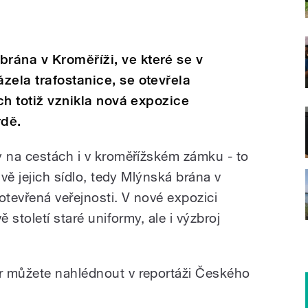
rána v Kroměříži, ve které se v
zela trafostanice, se otevřela
ách totiž vznikla nová expozice
rdě.
y na cestách i v kroměřížském zámku - to
ávě jejich sídlo, tedy Mlýnská brána v
otevřená veřejnosti. V nové expozici
ě století staré uniformy, ale i výzbroj
r můžete nahlédnout v reportáži Českého