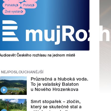
Pohádky
Pořady
Živé vysílání
Audiosvět Českého rozhlasu na jednom místě
NEJPOSLOUCHANĚJŠÍ
Průzračná a hluboká voda.
To je valašský Balaton
u Nového Hrozenkova
Smrt stopařek – zločin,
který se skutečně stal a