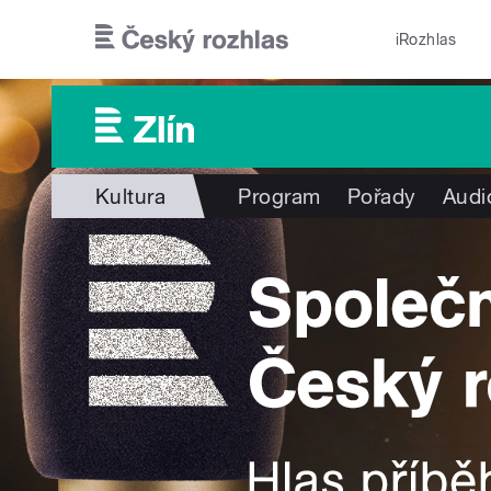
Přejít k hlavnímu obsahu
iRozhlas
Kultura
Program
Pořady
Audi