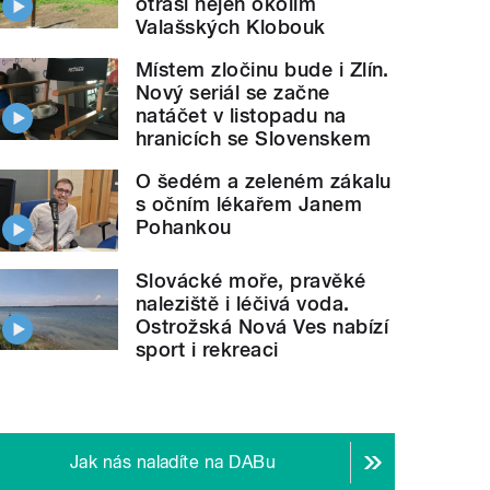
otřásl nejen okolím
Valašských Klobouk
Místem zločinu bude i Zlín.
Nový seriál se začne
natáčet v listopadu na
hranicích se Slovenskem
O šedém a zeleném zákalu
s očním lékařem Janem
Pohankou
Slovácké moře, pravěké
naleziště i léčivá voda.
Ostrožská Nová Ves nabízí
sport i rekreaci
Jak nás naladíte na DABu