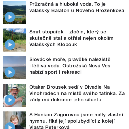
Průzračná a hluboká voda. To je
valašský Balaton u Nového Hrozenkova
Smrt stopařek – zločin, který se
skutečně stal a otřásl nejen okolím
Valašských Klobouk
Slovácké moře, pravěké naleziště
i léčivá voda. Ostrožská Nová Ves
nabízí sport i rekreaci
Otakar Brousek sedí v Divadle Na
Vinohradech na místě svého tatínka. Za
zády má dokonce jeho siluetu
S Hankou Zagorovou jsme měly vlastní
hymnu, říká její spolubydlící z kolejí
Vlasta Peterková