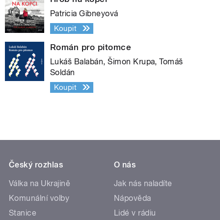
Patricia Gibneyová
Koupit
Román pro pitomce
Lukáš Balabán, Šimon Krupa, Tomáš
Soldán
Koupit
Český rozhlas
O nás
Válka na Ukrajině
Jak nás naladíte
Komunální volby
Nápověda
Stanice
Lidé v rádiu