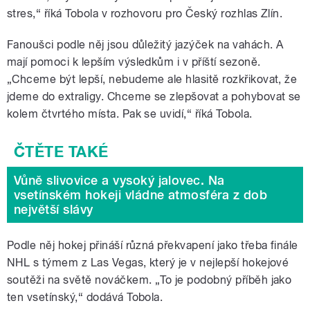
stres,“ říká Tobola v rozhovoru pro Český rozhlas Zlín.
Fanoušci podle něj jsou důležitý jazýček na vahách. A
mají pomoci k lepším výsledkům i v příští sezoně.
„Chceme být lepší, nebudeme ale hlasitě rozkřikovat, že
jdeme do extraligy. Chceme se zlepšovat a pohybovat se
kolem čtvrtého místa. Pak se uvidí,“ říká Tobola.
Vůně slivovice a vysoký jalovec. Na
vsetínském hokeji vládne atmosféra z dob
největší slávy
Podle něj hokej přináší různá překvapení jako třeba finále
NHL s týmem z Las Vegas, který je v nejlepší hokejové
soutěži na světě nováčkem. „To je podobný příběh jako
ten vsetínský,“ dodává Tobola.