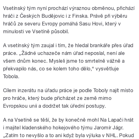
Vsetínský tým nyní prochází výraznou obměnou, přichází
hráči z Českých Budějovic i z Finska. Právě při výběru
hráčů ze severu Evropy pomáhá Sasu Hovi, který v
minulosti ve Vsetíně působil.
A vsetínský tým zaujal i tím, že hledal brankáře přes úřad
práce. „Žádné uchazeče nám úřad neposlal, není ale
všem dnům konec. Mysleli jsme to smrtelně vážně a
překvapilo nás, co se kolem toho dělo,“ vysvětluje
Tobola.
Cílem inzerátu na úřadu práce je podle Toboly najít místo
pro hráče, který bude přicházet ze země mimo
Evropskou unii a dodržet tak úřední postupy.
A na Vsetíně se těší, že by konečně mohl Na Lapači hrát
i majitel kladenského hokejového týmu Jaromír Jágr.
„Zatím to nevyšlo a to ani když byla výluka v NHL. Pokud