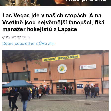
Las Vegas jde v našich stopách. A na
Vsetíně jsou nejvěrnější fanoušci, říká
manažer hokejistů z Lapače
28. květen 2018
Dobré odpoledne s ČRo Zlín