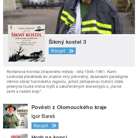
Šikmý kostel 3
Koupit
Románová kronika ztraceného města - léta 1945–1961. Karin
Lednická předkládá do značné míry převratný, dosavadní paradigma
měnící obraz hornického regionu, jehož zahlazenou historii stále
překrývá tlustá vrstva mýtů a zakořeněných stereotypů o „černé
zemi a rudém kraji“.
Pověsti z Olomouckého kraje
Igor Bareš
Koupit
Hrob na kopci