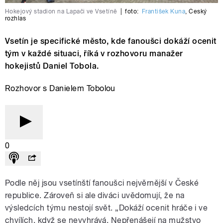
Hokejový stadion na Lapači ve Vsetíně
|
foto:
František Kuna
,
Český
rozhlas
Vsetín je specifické město, kde fanoušci dokáží ocenit
tým v každé situaci, říká v rozhovoru manažer
hokejistů Daniel Tobola.
Rozhovor s Danielem Tobolou
0
Podle něj jsou vsetínští fanoušci nejvěrnější v České
republice. Zároveň si ale diváci uvědomují, že na
výsledcích týmu nestojí svět. „Dokáží ocenit hráče i ve
chvílích, když se nevyhrává. Nepřenášejí na mužstvo