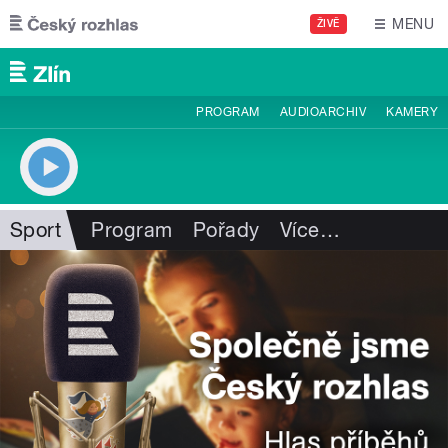
Přejít k hlavnímu obsahu
MENU
ŽIVĚ
PROGRAM
AUDIOARCHIV
KAMERY
Sport
Program
Pořady
Více
…