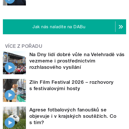
Jak nás naladíte na DABu
VÍCE Z POŘADU
Na Dny lidí dobré vůle na Velehradě vás
vezmeme i prostřednictvím
rozhlasového vysílání
Zlín Film Festival 2026 – rozhovory
s festivalovými hosty
Agrese fotbalových fanoušků se
objevuje i v krajských soutěžích. Co
s tím?