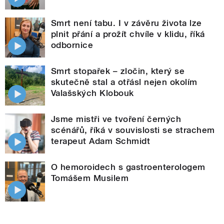
Smrt není tabu. I v závěru života lze
plnit přání a prožít chvíle v klidu, říká
odbornice
Smrt stopařek – zločin, který se
skutečně stal a otřásl nejen okolím
Valašských Klobouk
Jsme mistři ve tvoření černých
scénářů, říká v souvislosti se strachem
terapeut Adam Schmidt
O hemoroidech s gastroenterologem
Tomášem Musilem