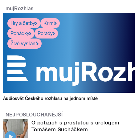
mujRozhlas
Hry a četby
Krimi
Pohádky
Pořady
Živé vysílání
Audiosvět Českého rozhlasu na jednom místě
NEJPOSLOUCHANĚJŠÍ
O potížích s prostatou s urologem
Tomášem Sucháčkem