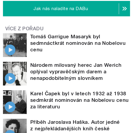
Jak nás naladíte na DABu
VÍCE Z POŘADU
Tomáš Garrigue Masaryk byl
sedmnáctkrát nominován na Nobelovu
cenu
Národem milovaný herec Jan Werich
oplýval vypravěčským darem a
nenapodobitelným slovníkem
Karel Čapek byl v letech 1932 až 1938
sedmkrát nominován na Nobelovu cenu
za literaturu
Příběh Jaroslava Haška. Autor jedné
z nejpřekládanějších knih české