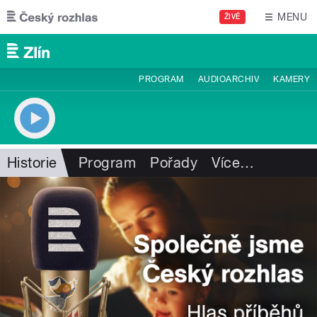
Přejít k hlavnímu obsahu
MENU
ŽIVĚ
PROGRAM
AUDIOARCHIV
KAMERY
Historie
Program
Pořady
Více
…