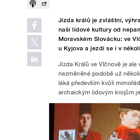
Jízda králů je zvláštní, výh
naší lidové kultury od nepa
Moravském Slovácku: ve Vlč
u Kyjova a jezdí se i v něko
Jízda Králů ve Vlčnově je ale 
nezměněné podobě už několik 
láká především kvůli mimořá
archaickým lidovým krojům j