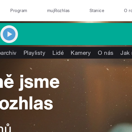
Program
mujRozhlas
Stanice
O r
archiv
Playlisty
Lidé
Kamery
O nás
Jak 