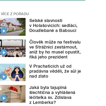
VÍCE Z POŘADU
Selské slavnosti
v Holašovicích: sedláci,
Doudlebané a Babouci
Člověk může na festivalu
ve Strážnici zestárnout,
aniž by ho musel opustit,
říká jeho prezident
V Prachaticích už od
pradávna věděli, že sůl je
nad zlato
Jaká byla tajuplná
šlechtična a vyhlášená
léčitelka sv. Zdislava
z Lemberka?