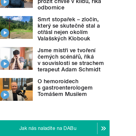
prožít chvíle v klidu, říká
odbornice
Smrt stopařek – zločin,
který se skutečně stal a
otřásl nejen okolím
Valašských Klobouk
Jsme mistři ve tvoření
černých scénářů, říká
v souvislosti se strachem
terapeut Adam Schmidt
O hemoroidech
s gastroenterologem
Tomášem Musilem
Jak nás naladíte na DABu