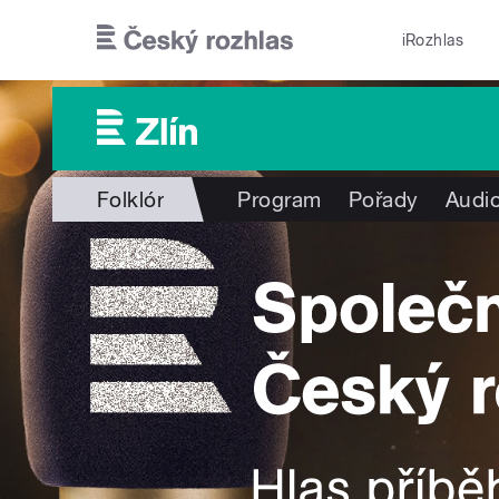
Přejít k hlavnímu obsahu
iRozhlas
Folklór
Program
Pořady
Audio