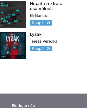
Nepatrná ztráta
osamělosti
Eli Beneš
Koupit
Lyžák
Tereza Verecká
Koupit
Sledujte nás