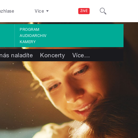
ozhlase
Více
ŽIVĚ
PROGRAM
AUDIOARCHIV
KAMERY
nás naladíte
Koncerty
Více
…