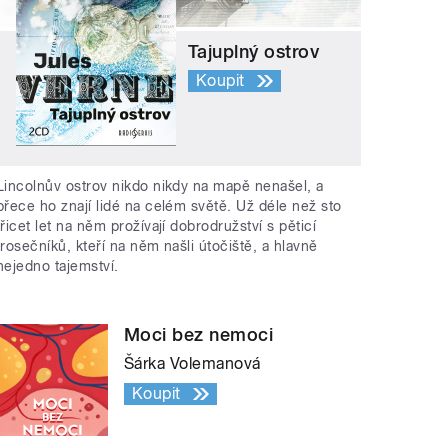
Tajuplný ostrov
Koupit
Lincolnův ostrov nikdo nikdy na mapě nenašel, a
přece ho znají lidé na celém světě. Už déle než sto
třicet let na něm prožívají dobrodružství s pěticí
trosečníků, kteří na něm našli útočiště, a hlavně
nejedno tajemství.
Moci bez nemoci
Šárka Volemanová
Koupit