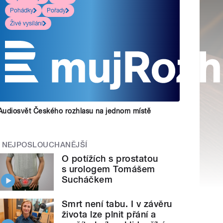
Pohádky
Pořady
Živé vysílání
Audiosvět Českého rozhlasu na jednom místě
NEJPOSLOUCHANĚJŠÍ
O potížích s prostatou
s urologem Tomášem
Sucháčkem
Smrt není tabu. I v závěru
života lze plnit přání a