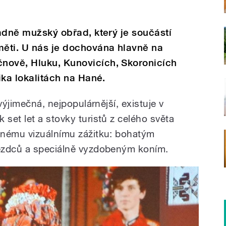
radně mužský obřad, který je součástí
měti. U nás je dochována hlavně na
nově, Hluku, Kunovicích, Skoronicích
lika lokalitách na Hané.
výjimečná, nejpopulárnější, existuje v
set let a stovky turistů z celého světa
dnému vizuálnímu zážitku: bohatým
ezdců a speciálně vyzdobeným koním.