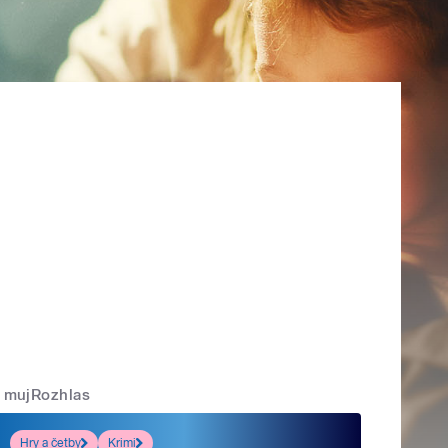
mujRozhlas
Hry a četby
Krimi