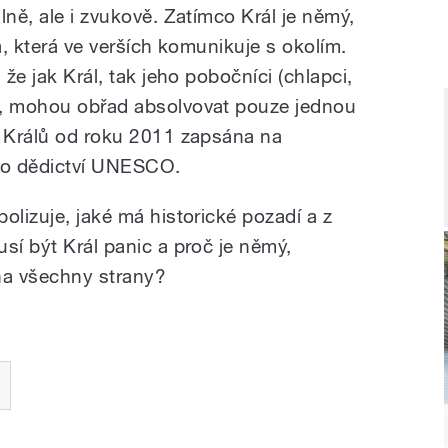
lně, ale i zvukově. Zatímco Král je němý,
a, která ve verších komunikuje s okolím.
 že jak Král, tak jeho pobočníci (chlapci,
), mohou obřad absolvovat pouze jednou
a Králů od roku 2011 zapsána na
ho dědictví UNESCO.
olizuje, jaké má historické pozadí a z
sí být Král panic a proč je němý,
na všechny strany?