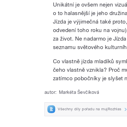
Unikátní je ovšem nejen vizuá
o to halasnější je jeho družin
Jízda je výjimečná také proto,
odvedení toho roku na vojnu
za život. Ne nadarmo je Jízd
seznamu světového kulturní
Co vlastně jízda mladíků symb
čeho vlastně vznikla? Proč mu
zatímco pobočníky je slyšet 
autor:
Markéta Ševčíková
Všechny díly pořadu na mujRozhlas