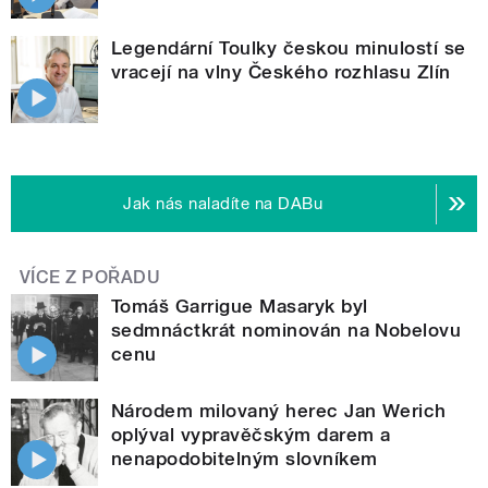
Legendární Toulky českou minulostí se
vracejí na vlny Českého rozhlasu Zlín
Jak nás naladíte na DABu
VÍCE Z POŘADU
Tomáš Garrigue Masaryk byl
sedmnáctkrát nominován na Nobelovu
cenu
Národem milovaný herec Jan Werich
oplýval vypravěčským darem a
nenapodobitelným slovníkem