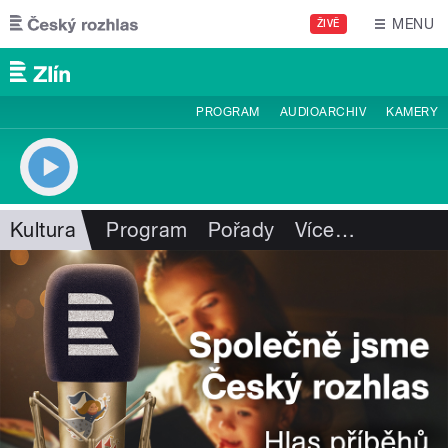
Přejít k hlavnímu obsahu
MENU
ŽIVĚ
PROGRAM
AUDIOARCHIV
KAMERY
Kultura
Program
Pořady
Více
…