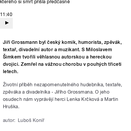
kterého si smrt přišla předčasně
11:40
Jiří Grossmann byl český komik, humorista, zpěvák,
textař, divadelní autor a muzikant. S Miloslavem
Šimkem tvořili věhlasnou autorskou a hereckou
dvojici. Zemřel na vážnou chorobu v pouhých třiceti
letech.
Životní příběh nezapomenutelného hudebníka, textaře,
zpěváka a divadelníka - Jiřího Grossmana. O jeho
osudech nám vyprávějí herci Lenka Krčková a Martin
Hruška.
autor:
Luboš Koníř