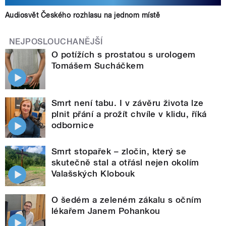
Audiosvět Českého rozhlasu na jednom místě
NEJPOSLOUCHANĚJŠÍ
O potížích s prostatou s urologem
Tomášem Sucháčkem
Smrt není tabu. I v závěru života lze
plnit přání a prožít chvíle v klidu, říká
odbornice
Smrt stopařek – zločin, který se
skutečně stal a otřásl nejen okolím
Valašských Klobouk
O šedém a zeleném zákalu s očním
lékařem Janem Pohankou