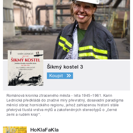
Šikmý kostel 3
Koupit
Románová kronika ztraceného města - léta 1945–1961. Karin
Lednická předkládá do značné míry převratný, dosavadní paradigma
měnící obraz hornického regionu, jehož zahlazenou historii stále
překrývá tlustá vrstva mýtů a zakořeněných stereotypů o „černé
zemi a rudém kraji“.
HoKlaFaKla