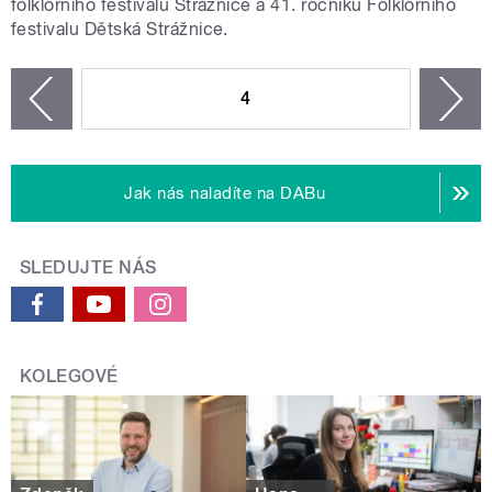
folklorního festivalu Strážnice a 41. ročníku Folklorního
festivalu Dětská Strážnice.
STRÁNKY
4
n
zí
Jak nás naladíte na DABu
SLEDUJTE NÁS
KOLEGOVÉ