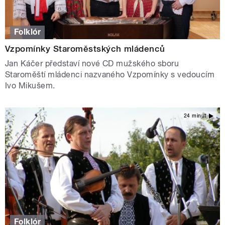
Folklór
Vzpomínky Staroměstských mládenců
Jan Káčer představí nové CD mužského sboru
Staroměští mládenci nazvaného Vzpomínky s vedoucím
Ivo Mikušem.
24 minut
Folklór