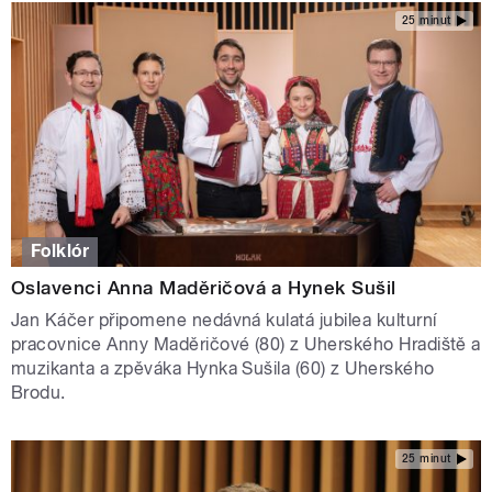
25 minut
Folklór
Oslavenci Anna Maděričová a Hynek Sušil
Jan Káčer připomene nedávná kulatá jubilea kulturní
pracovnice Anny Maděričové (80) z Uherského Hradiště a
muzikanta a zpěváka Hynka Sušila (60) z Uherského
Brodu.
25 minut