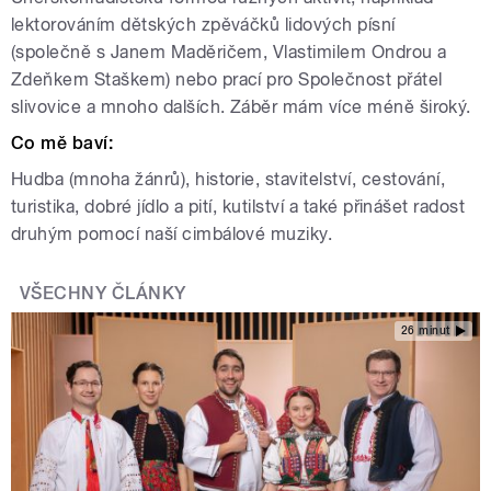
lektorováním dětských zpěváčků lidových písní
(společně s Janem Maděričem, Vlastimilem Ondrou a
Zdeňkem Staškem) nebo prací pro Společnost přátel
slivovice a mnoho dalších. Záběr mám více méně široký.
Co mě baví:
Hudba (mnoha žánrů), historie, stavitelství, cestování,
turistika, dobré jídlo a pití, kutilství a také přinášet radost
druhým pomocí naší cimbálové muziky.
VŠECHNY ČLÁNKY
26 minut