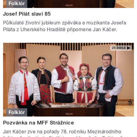
Folklór
Josef Pilát slaví 85
Půlkulaté životní jubileum zpěváka a muzikanta Josefa
Piláta z Uherského Hradiště připomene Jan Káčer.
26 minut
Folklór
Pozvánka na MFF Strážnice
Jan Káčer zve na pořady 78. ročníku Mezinárodního