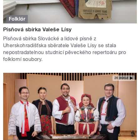
Folklór
Písňová sbírka Valeše Lísy
Písňová sbírka Slovácké a lidové písně z
Uherskohradišťska sběratele Valeše Lísy se stala
nepostradatelnou studnicí pěveckého repertoáru pro
folklorní soubory.
26 minut