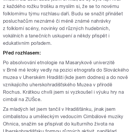
z každého rožku trošku a myslím si, že se to novému
folklornímu týmu rozhlasu daří. Budu se snažit přinášet
posluchačům neznámé či méně známé nahrávky
z folklorní scény, novinky od různých hudebních,
vokálních a tanečních uskupení a někdy přispět i
edukativním pořadem.
Před rozhlasem:
Po absolvování etnologie na Masarykově univerzitě
v Brně mé kroky vedly na pozici etnografa do Slováckého
muzea v Uherském Hradišti (kde jsem dodnes) a do nově
vznikajícího uherskohradišťského Muzea v přírodě
Rochus. Krátkou chvíli jsem si vyzkoušel i výuku hry na
cimbál na ZUŠce.
Za mladých let jsem tančil v Hradišťánku, jinak jsem
cimbalistou a uměleckým vedoucím Cimbálové muziky
Ohnica, snažím se přispívat do kulturního života na
Uherskohradišťsku formou různých aktivit, například