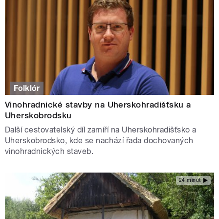
Folklór
Vinohradnické stavby na Uherskohradišťsku a
Uherskobrodsku
Další cestovatelský díl zamíří na Uherskohradišťsko a
Uherskobrodsko, kde se nachází řada dochovaných
vinohradnických staveb.
24 minut