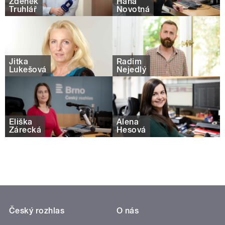
Zdeněk
Hana
Truhlář
Novotná
Jitka
Radim
Lukešová
Nejedlý
Eliška
Alena
Zárecká
Hesová
Český rozhlas
O nás