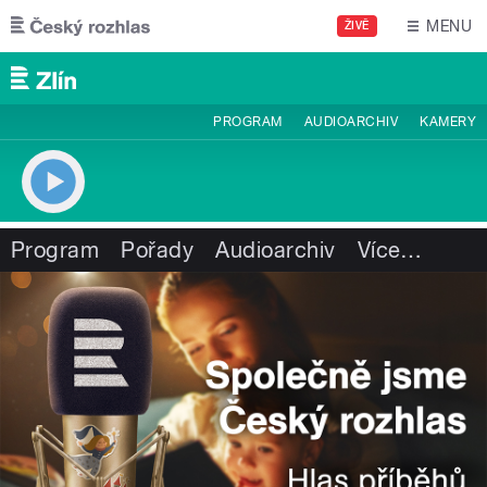
Přejít k hlavnímu obsahu
MENU
ŽIVĚ
PROGRAM
AUDIOARCHIV
KAMERY
Program
Pořady
Audioarchiv
Více
…