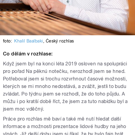
foto:
Khalil Baalbaki
,
Český rozhlas
Co dělám v rozhlase:
Když jsem byl na konci léta 2019 osloven na spolupráci
pro pořad Na pěknú notečku, nerozhodl jsem se hned.
Potřeboval jsem si trochu rozvrhnout časové možnosti,
kterých se mi mnoho nedostává, a zvážit, jestli to budu
zvládat. Po týdnu jsem se rozhodl, že do toho půjdu. A
můžu i po kratší době říct, že jsem za tuto nabídku byl a
jsem moc vděčný.
Práce pro rozhlas mě baví a také mě nutí hledat další
informace a možnosti prezentace lidové hudby na jeho
vlnách. Již delší dobu jsem si říkal, že by bylo fajn hrát