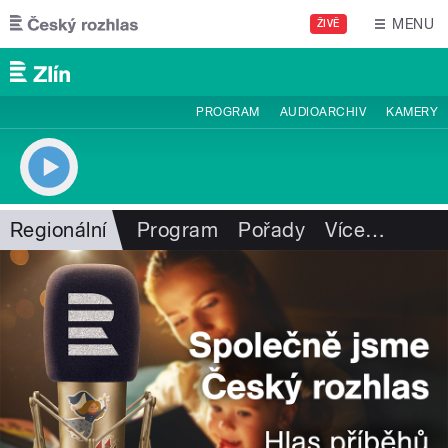
Přejít k hlavnímu obsahu
MENU
ŽIVĚ
PROGRAM
AUDIOARCHIV
KAMERY
Regionální
Program
Pořady
Více
…