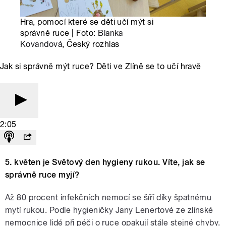
Hra, pomocí které se děti učí mýt si
správně ruce | Foto:
Blanka
Kovandová
, Český rozhlas
Jak si správně mýt ruce? Děti ve Zlíně se to učí hravě
2:05
5. květen je Světový den hygieny rukou. Víte, jak se
správně ruce myjí?
Až 80 procent infekčních nemocí se šíří díky špatnému
mytí rukou. Podle hygieničky Jany Lenertové ze zlínské
nemocnice lidé při péči o ruce opakují stále stejné chyby.