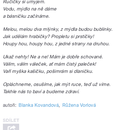
Ručičky si umyjem.
Vodu, mýdlo na ně dáme
a básničku začínáme.
Melou, melou dva mlýnky, z mýdla budou bublinky.
Jak udělám hrabičky? Propletu si prstíčky!
Houpy hou, houpy hou, z jedné strany na druhou.
Ukaž nehty! Ne a ne! Mám je dobře schované.
Válím, válím váleček, ať mám čistý paleček!
Vaří myška kašičku, pošimrám si dlaničku.
Opláchneme, osušíme, jak mýt ruce, teď už víme.
Takhle nás to baví a budeme zdraví.
autoři:
Blanka Kovandová
,
Růžena Vorlová