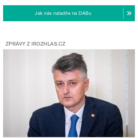
Jak nás naladíte na DABu
ZPRÁVY Z IROZHLAS.CZ