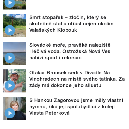
Smrt stopařek – zločin, který se
skutečně stal a otřásl nejen okolím
Valašských Klobouk
Slovácké moře, pravěké naleziště
i léčivá voda. Ostrožská Nová Ves
nabízí sport i rekreaci
Otakar Brousek sedí v Divadle Na
Vinohradech na místě svého tatínka. Za
zády má dokonce jeho siluetu
S Hankou Zagorovou jsme měly vlastní
hymnu, říká její spolubydlící z kolejí
Vlasta Peterková