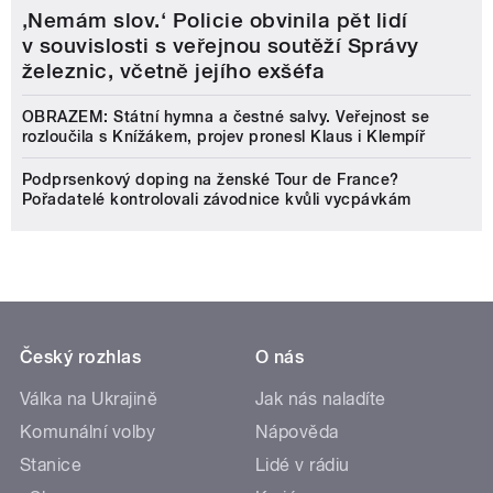
‚Nemám slov.‘ Policie obvinila pět lidí
v souvislosti s veřejnou soutěží Správy
železnic, včetně jejího exšéfa
OBRAZEM: Státní hymna a čestné salvy. Veřejnost se
rozloučila s Knížákem, projev pronesl Klaus i Klempíř
Podprsenkový doping na ženské Tour de France?
Pořadatelé kontrolovali závodnice kvůli vycpávkám
Český rozhlas
O nás
Válka na Ukrajině
Jak nás naladíte
Komunální volby
Nápověda
Stanice
Lidé v rádiu