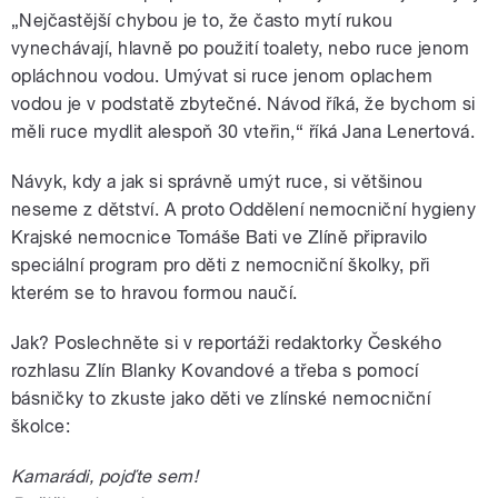
„Nejčastější chybou je to, že často mytí rukou
vynechávají, hlavně po použití toalety, nebo ruce jenom
opláchnou vodou. Umývat si ruce jenom oplachem
vodou je v podstatě zbytečné. Návod říká, že bychom si
měli ruce mydlit alespoň 30 vteřin,“ říká Jana Lenertová.
Návyk, kdy a jak si správně umýt ruce, si většinou
neseme z dětství. A proto Oddělení nemocniční hygieny
Krajské nemocnice Tomáše Bati ve Zlíně připravilo
speciální program pro děti z nemocniční školky, při
kterém se to hravou formou naučí.
Jak? Poslechněte si v reportáži redaktorky Českého
rozhlasu Zlín Blanky Kovandové a třeba s pomocí
básničky to zkuste jako děti ve zlínské nemocniční
školce:
Kamarádi, pojďte sem!