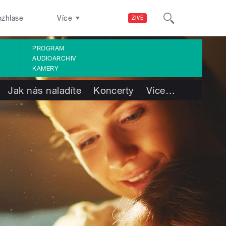
ozhlase
Více
ŽIVĚ
PROGRAM
AUDIOARCHIV
KAMERY
Jak nás naladíte
Koncerty
Více
…