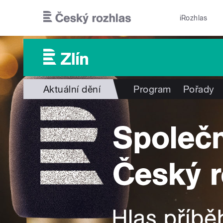
Přejít k hlavnímu obsahu
iRozhlas
Aktuální dění
Program
Pořady