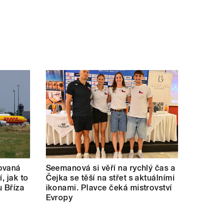
ovaná
Seemanová si věří na rychlý čas a
í, jak to
Čejka se těší na střet s aktuálními
u Bříza
ikonami. Plavce čeká mistrovství
Evropy