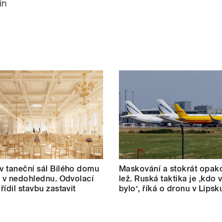
ín
 taneční sál Bílého domu
Maskování a stokrát opak
m v nedohlednu. Odvolací
lež. Ruská taktika je ‚kdo v
řídil stavbu zastavit
bylo‘, říká o dronu v Lipsk