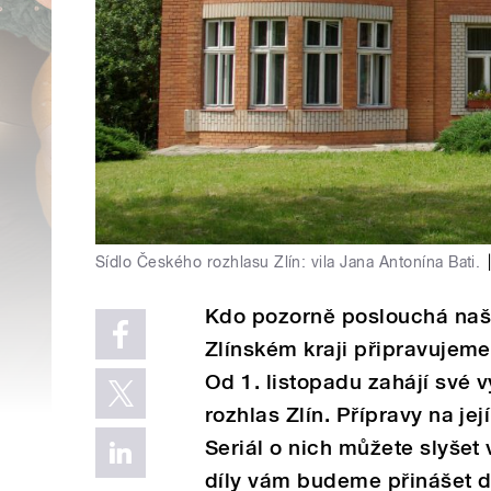
Sídlo Českého rozhlasu Zlín: vila Jana Antonína Bati.
Kdo pozorně poslouchá naše 
Zlínském kraji připravujem
Od 1. listopadu zahájí své 
rozhlas Zlín. Přípravy na je
Seriál o nich můžete slyšet
díly vám budeme přinášet dv