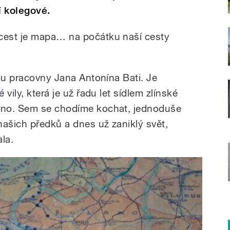
í kolegové.
cest je mapa… na počátku naší cesty
tou pracovny Jana Antonína Bati. Je
vily, která je už řadu let sídlem zlínské
rno. Sem se chodíme kochat, jednoduše
našich předků a dnes už zaniklý svět,
la.