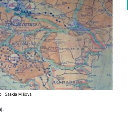
o:
Saskia Mišová
j.