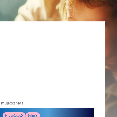
mujRozhlas
Hry a četby
Krimi