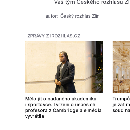
Váš tým Českého rozhlasu Zl
autor:
Český rozhlas Zlín
ZPRÁVY Z IROZHLAS.CZ
Mělo jít o nadaného akademika
Trumpův
i sportovce. Tvrzení o úspěších
je zatí
profesora z Cambridge ale média
soud na
vyvrátila