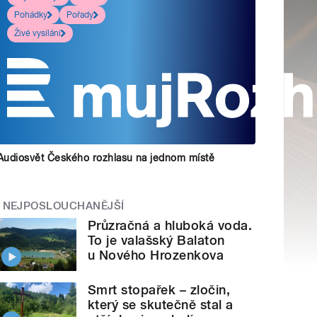
Pohádky
Pořady
Živé vysílání
Audiosvět Českého rozhlasu na jednom místě
NEJPOSLOUCHANĚJŠÍ
Průzračná a hluboká voda.
To je valašský Balaton
u Nového Hrozenkova
Smrt stopařek – zločin,
který se skutečně stal a