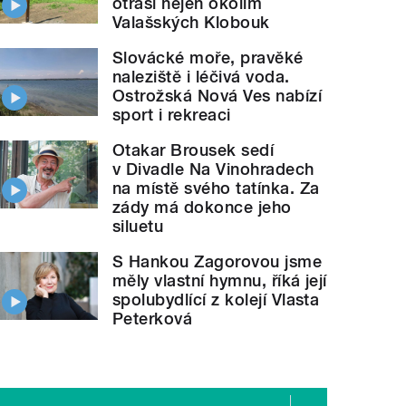
otřásl nejen okolím
Valašských Klobouk
Slovácké moře, pravěké
naleziště i léčivá voda.
Ostrožská Nová Ves nabízí
sport i rekreaci
Otakar Brousek sedí
v Divadle Na Vinohradech
na místě svého tatínka. Za
zády má dokonce jeho
siluetu
S Hankou Zagorovou jsme
měly vlastní hymnu, říká její
spolubydlící z kolejí Vlasta
Peterková