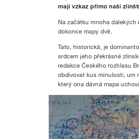
mají vzkaz přímo naši zlínšt
Na začátku mnoha dalekých 
dokonce mapy dvě.
Tato, historická, je dominan
srdcem jeho překrásné zlínské 
redakce Českého rozhlasu B
obdivovat kus minulosti, um 
který ona dávná mapa uchova