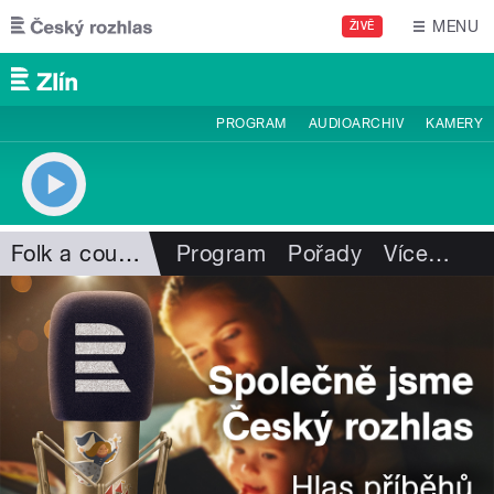
Přejít k hlavnímu obsahu
MENU
ŽIVĚ
PROGRAM
AUDIOARCHIV
KAMERY
Folk a country
Program
Pořady
Více
…