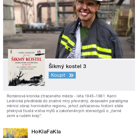
Šikmý kostel 3
Koupit
Románová kronika ztraceného města - léta 1945–1961. Karin
Lednická předkládá do značné míry převratný, dosavadní paradigma
měnící obraz hornického regionu, jehož zahlazenou historii stále
překrývá tlustá vrstva mýtů a zakořeněných stereotypů o „černé
zemi a rudém kraji“.
HoKlaFaKla