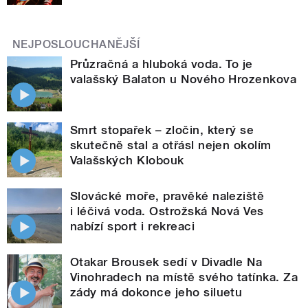
NEJPOSLOUCHANĚJŠÍ
Průzračná a hluboká voda. To je
valašský Balaton u Nového Hrozenkova
Smrt stopařek – zločin, který se
skutečně stal a otřásl nejen okolím
Valašských Klobouk
Slovácké moře, pravěké naleziště
i léčivá voda. Ostrožská Nová Ves
nabízí sport i rekreaci
Otakar Brousek sedí v Divadle Na
Vinohradech na místě svého tatínka. Za
zády má dokonce jeho siluetu