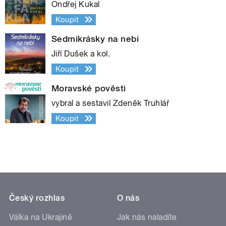
Ondřej Kukal
Koupit
Sedmikrásky na nebi
Jiří Dušek a kol.
Koupit
Moravské pověsti
vybral a sestavil Zdeněk Truhlář
Koupit
Český rozhlas
O nás
Válka na Ukrajině
Jak nás naladíte