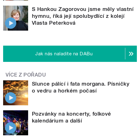
S Hankou Zagorovou jsme měly vlastní
hymnu, říká její spolubydlící z kolejí
Vlasta Peterková
Jak nás naladíte na DABu
VÍCE Z POŘADU
Slunce pálící i fata morgana. Písničky
o vedru a horkém počasí
Pozvánky na koncerty, folkové
kalendárium a další