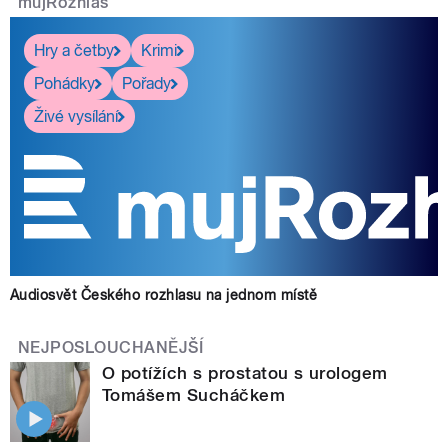
mujRozhlas
Hry a četby
Krimi
Pohádky
Pořady
Živé vysílání
Audiosvět Českého rozhlasu na jednom místě
NEJPOSLOUCHANĚJŠÍ
O potížích s prostatou s urologem
Tomášem Sucháčkem