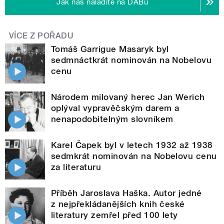
Jak nás naladíte na DABu
VÍCE Z POŘADU
Tomáš Garrigue Masaryk byl
sedmnáctkrát nominován na Nobelovu
cenu
Národem milovaný herec Jan Werich
oplýval vypravěčským darem a
nenapodobitelným slovníkem
Karel Čapek byl v letech 1932 až 1938
sedmkrát nominován na Nobelovu cenu
za literaturu
Příběh Jaroslava Haška. Autor jedné
z nejpřekládanějších knih české
literatury zemřel před 100 lety