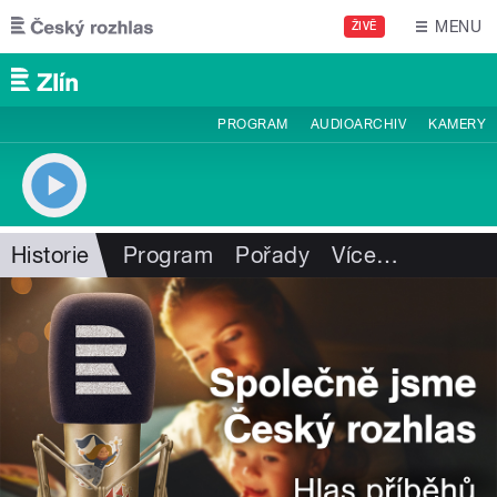
Přejít k hlavnímu obsahu
MENU
ŽIVĚ
PROGRAM
AUDIOARCHIV
KAMERY
Historie
Program
Pořady
Více
…