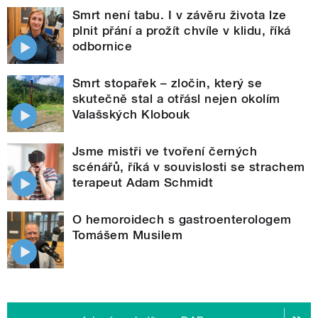
Smrt není tabu. I v závěru života lze
plnit přání a prožít chvíle v klidu, říká
odbornice
Smrt stopařek – zločin, který se
skutečně stal a otřásl nejen okolím
Valašských Klobouk
Jsme mistři ve tvoření černých
scénářů, říká v souvislosti se strachem
terapeut Adam Schmidt
O hemoroidech s gastroenterologem
Tomášem Musilem