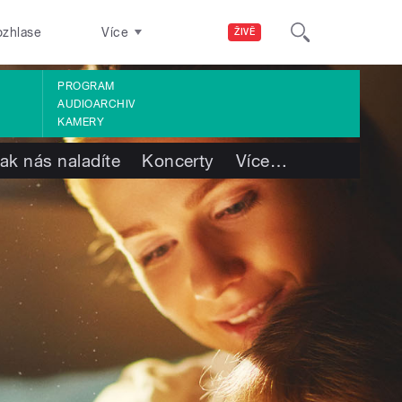
ozhlase
Více
ŽIVĚ
PROGRAM
AUDIOARCHIV
KAMERY
ak nás naladíte
Koncerty
Více
…