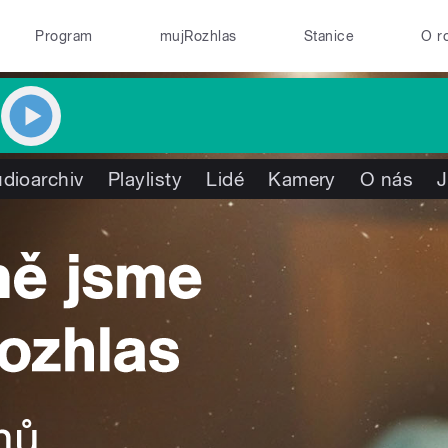
Program
mujRozhlas
Stanice
O r
dioarchiv
Playlisty
Lidé
Kamery
O nás
J