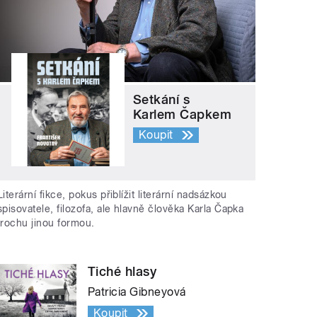
Setkání s
Karlem Čapkem
Koupit
Literární fikce, pokus přiblížit literární nadsázkou
spisovatele, filozofa, ale hlavně člověka Karla Čapka
trochu jinou formou.
Tiché hlasy
Patricia Gibneyová
Koupit