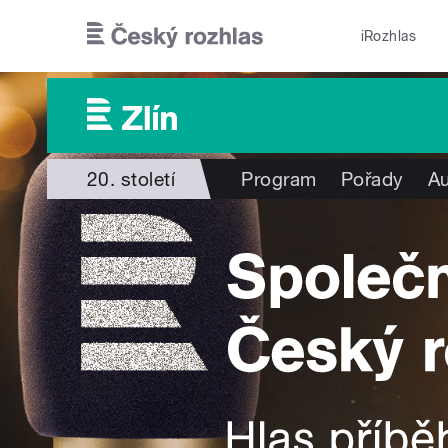
Přejít k hlavnímu obsahu
iRozhlas
20. století
Program
Pořady
Au