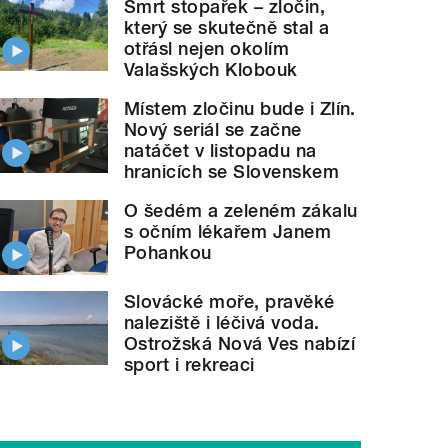
Smrt stopařek – zločin,
který se skutečně stal a
otřásl nejen okolím
Valašských Klobouk
Místem zločinu bude i Zlín.
Nový seriál se začne
natáčet v listopadu na
hranicích se Slovenskem
O šedém a zeleném zákalu
s očním lékařem Janem
Pohankou
Slovácké moře, pravěké
naleziště i léčivá voda.
Ostrožská Nová Ves nabízí
sport i rekreaci