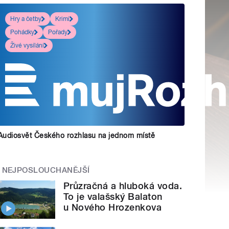
Hry a četby
Krimi
Pohádky
Pořady
Živé vysílání
Audiosvět Českého rozhlasu na jednom místě
NEJPOSLOUCHANĚJŠÍ
Průzračná a hluboká voda.
To je valašský Balaton
u Nového Hrozenkova