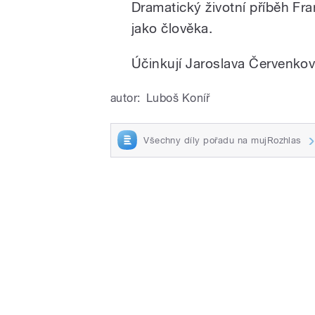
Dramatický životní příběh Fran
jako člověka.
Účinkují Jaroslava Červenkov
autor:
Luboš Koníř
Všechny díly pořadu na mujRozhlas