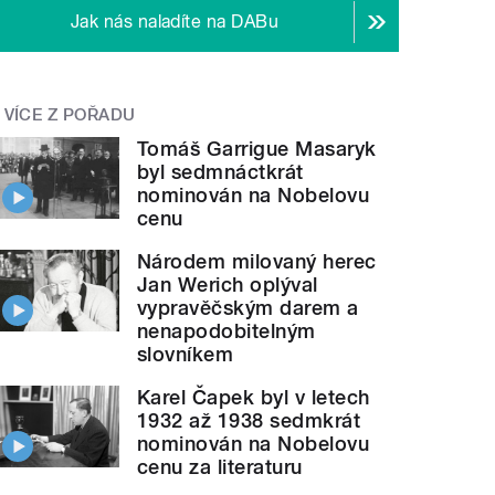
Jak nás naladíte na DABu
VÍCE Z POŘADU
Tomáš Garrigue Masaryk
byl sedmnáctkrát
nominován na Nobelovu
cenu
Národem milovaný herec
Jan Werich oplýval
vypravěčským darem a
nenapodobitelným
slovníkem
Karel Čapek byl v letech
1932 až 1938 sedmkrát
nominován na Nobelovu
cenu za literaturu