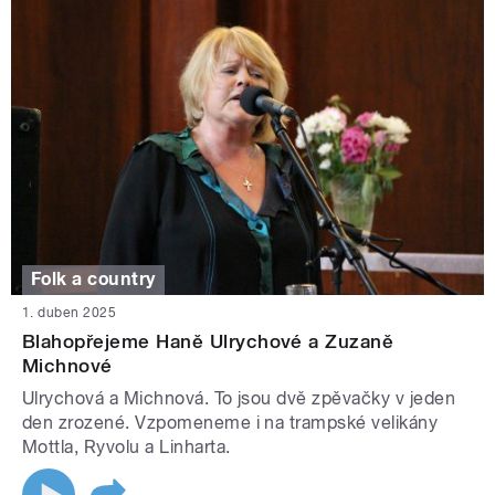
Folk a country
1. duben 2025
Blahopřejeme Haně Ulrychové a Zuzaně
Michnové
Ulrychová a Michnová. To jsou dvě zpěvačky v jeden
den zrozené. Vzpomeneme i na trampské velikány
Mottla, Ryvolu a Linharta.