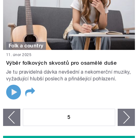
Folk a country
11. únor 2025
Výběr folkových skvostů pro osamělé duše
Je tu pravidelná dávka nevšední a nekomerční muziky,
vyžadující hlubší poslech a přinášející pohlazení.
STRÁNKY
5
n
zí