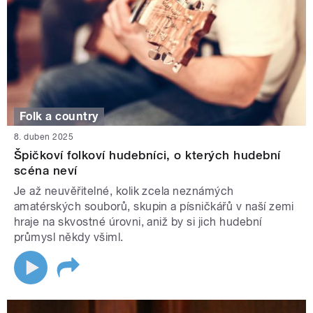
Folk a country
8. duben 2025
Špičkoví folkoví hudebníci, o kterých hudební
scéna neví
Je až neuvěřitelné, kolik zcela neznámých
amatérských souborů, skupin a písničkářů v naší zemi
hraje na skvostné úrovni, aniž by si jich hudební
průmysl někdy všiml.