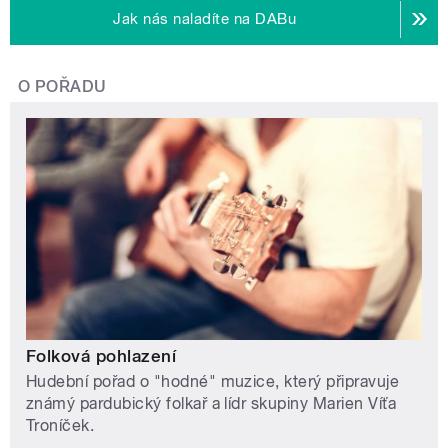
Jak nás naladíte na DABu
O POŘADU
Folková pohlazení
Hudební pořad o "hodné" muzice, který připravuje
známý pardubický folkař a lídr skupiny Marien Víťa
Troníček.