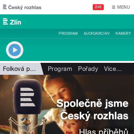
Přejít k hlavnímu obsahu
MENU
ŽIVĚ
PROGRAM
AUDIOARCHIV
KAMERY
Folková pohlazení
Program
Pořady
Více
…