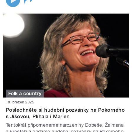
Folk a country
18. březen 2025
Poslechněte si hudební pozvánky na Pokorného
s Jíšovou, Plíhala i Marien
Tentokrát připomeneme narozeniny Dobeše, Žalmana
a Vřešťála a přidáme hudební pozvánky na Pokorného