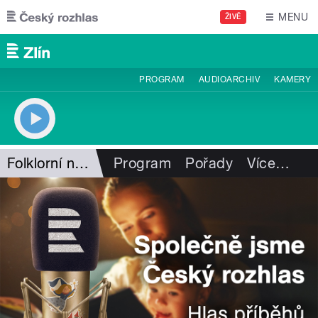
Přejít k hlavnímu obsahu
MENU
ŽIVĚ
PROGRAM
AUDIOARCHIV
KAMERY
Folklorní notování
Program
Pořady
Více
…