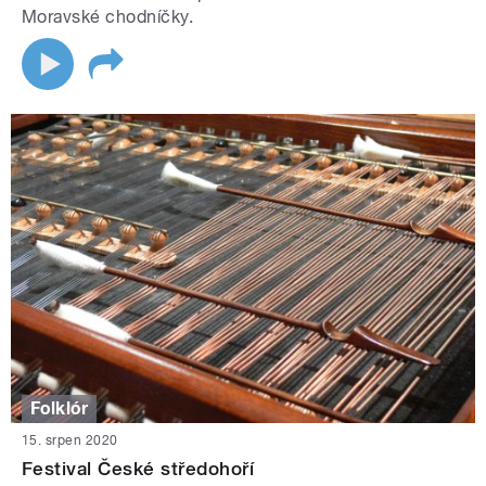
Moravské chodníčky.
Folklór
15. srpen 2020
Festival České středohoří