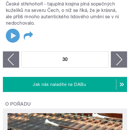
České střehohoří - tajuplná krajina plná sopečných
kuželíků na severu Čech, o níž se říká, že je krásná,
ale příliš mnoho autentického lidového umění se v ní
nedochovalo.
STRÁNKY
30
n
zí
Jak nás naladíte na DABu
O POŘADU