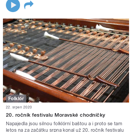
Folklór
22. srpen 2020
20. ročník festivalu Moravské chodníčky
Napajedla jsou silnou folklórní baštou a i proto se tam
letos na za začátku srpna konal už 20. ročník festivalu