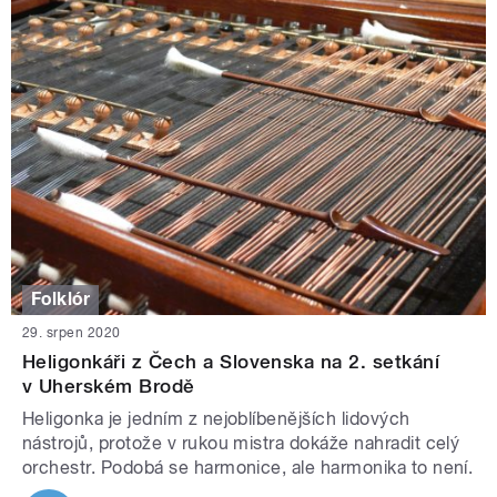
Folklór
29. srpen 2020
Heligonkáři z Čech a Slovenska na 2. setkání
v Uherském Brodě
Heligonka je jedním z nejoblíbenějších lidových
nástrojů, protože v rukou mistra dokáže nahradit celý
orchestr. Podobá se harmonice, ale harmonika to není.