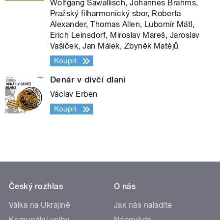
Wolfgang Sawallisch, Johannes Brahms,
Pražský filharmonický sbor, Roberta
Alexander, Thomas Allen, Lubomír Mátl,
Erich Leinsdorf, Miroslav Mareš, Jaroslav
Vašíček, Jan Málek, Zbyněk Matějů
Koupit
Denár v dívčí dlani
Václav Erben
Koupit
Český rozhlas
O nás
Válka na Ukrajině
Jak nás naladíte
Komunální volby
Nápověda