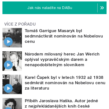
Jak nás naladíte na DABu
VÍCE Z POŘADU
Tomáš Garrigue Masaryk byl
sedmnáctkrát nominován na Nobelovu
cenu
Národem milovaný herec Jan Werich
oplýval vypravěčským darem a
nenapodobitelným slovníkem
Karel Čapek byl v letech 1932 až 1938
sedmkrát nominován na Nobelovu cenu
za literaturu
Příběh Jaroslava Haška. Autor jedné
z nejpřekládanějších knih české