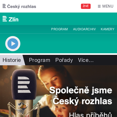
Přejít k hlavnímu obsahu
MENU
ŽIVĚ
PROGRAM
AUDIOARCHIV
KAMERY
Historie
Program
Pořady
Více
…