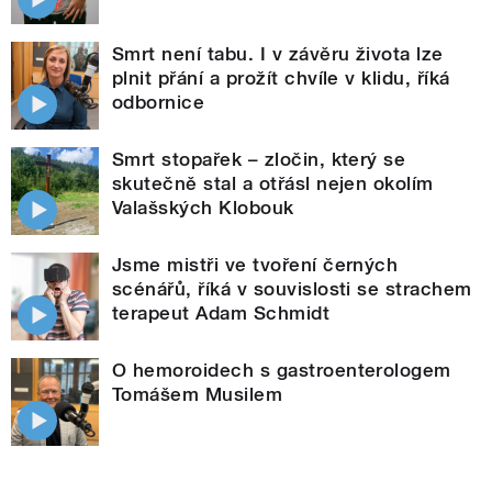
Smrt není tabu. I v závěru života lze
plnit přání a prožít chvíle v klidu, říká
odbornice
Smrt stopařek – zločin, který se
skutečně stal a otřásl nejen okolím
Valašských Klobouk
Jsme mistři ve tvoření černých
scénářů, říká v souvislosti se strachem
terapeut Adam Schmidt
O hemoroidech s gastroenterologem
Tomášem Musilem