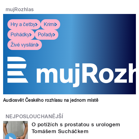
mujRozhlas
Hry a četby
Krimi
Pohádky
Pořady
Živé vysílání
Audiosvět Českého rozhlasu na jednom místě
NEJPOSLOUCHANĚJŠÍ
O potížích s prostatou s urologem
Tomášem Sucháčkem