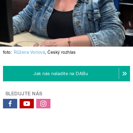
foto:
Růžena Vorlová
,
Český rozhlas
Jak nás naladíte na DABu
SLEDUJTE NÁS