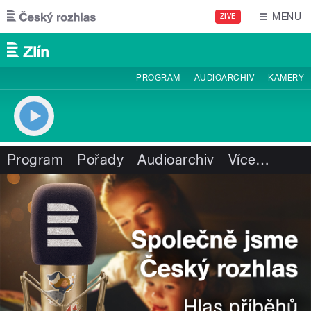
Přejít k hlavnímu obsahu
MENU
ŽIVĚ
PROGRAM
AUDIOARCHIV
KAMERY
Program
Pořady
Audioarchiv
Více
…