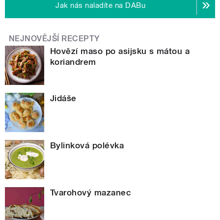
Jak nás naladíte na DABu
NEJNOVĚJŠÍ RECEPTY
Hovězí maso po asijsku s mátou a
koriandrem
Jidáše
Bylinková polévka
Tvarohový mazanec