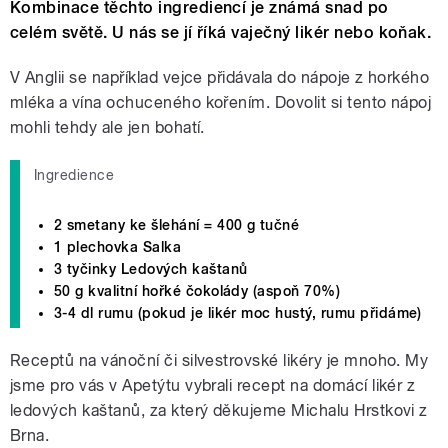
Kombinace těchto ingrediencí je známá snad po
celém světě. U nás se jí říká vaječný likér nebo koňak.
V Anglii se například vejce přidávala do nápoje z horkého
mléka a vína ochuceného kořením. Dovolit si tento nápoj
mohli tehdy ale jen bohatí.
Ingredience
2 smetany ke šlehání = 400 g tučné
1 plechovka Salka
3 tyčinky Ledových kaštanů
50 g kvalitní hořké čokolády (aspoň 70%)
3-4 dl rumu (pokud je likér moc hustý, rumu přidáme)
Receptů na vánoční či silvestrovské likéry je mnoho. My
jsme pro vás v Apetýtu vybrali recept na domácí likér z
ledových kaštanů, za který děkujeme Michalu Hrstkovi z
Brna.