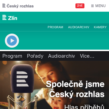
Přejít k hlavnímu obsahu
MENU
ŽIVĚ
PROGRAM
AUDIOARCHIV
KAMERY
Program
Pořady
Audioarchiv
Více
…