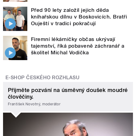
Před 90 lety založil jejich děda
knihařskou dílnu v Boskovicích. Bratři
Ouještí v tradici pokračují
Firemní lékárničky občas ukrývají
tajemství, říká pobaveně záchranář a
školitel Michal Vodička
E-SHOP ČESKÉHO ROZHLASU
Přijměte pozvání na úsměvný doušek moudré
člověčiny.
František Novotný, moderátor