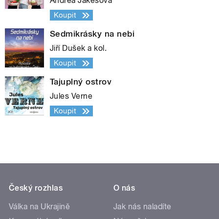
Andrea Jakešová
Koupit
Sedmikrásky na nebi
Jiří Dušek a kol.
Koupit
Tajuplný ostrov
Jules Verne
Koupit
Český rozhlas
O nás
Válka na Ukrajině
Jak nás naladíte