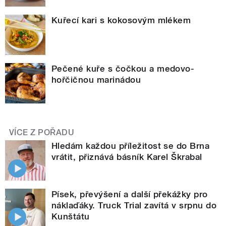
Kuřecí kari s kokosovým mlékem
Pečené kuře s čočkou a medovo-
hořčičnou marinádou
VÍCE Z POŘADU
Hledám každou příležitost se do Brna
vrátit, přiznává básník Karel Škrabal
Písek, převýšení a další překážky pro
náklaďáky. Truck Trial zavítá v srpnu do
Kunštátu