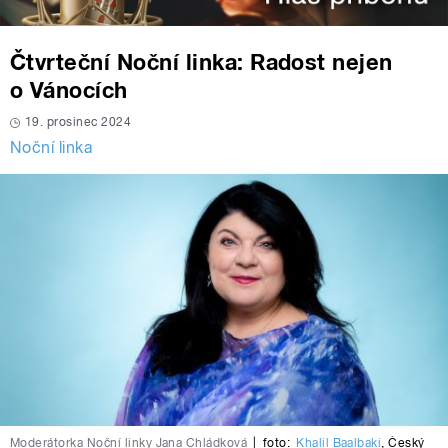
Čtvrteční Noční linka: Radost nejen
o Vánocích
19. prosinec 2024
Noční linka
Moderátorka Noční linky Jana Chládková
|
foto:
Khalil Baalbaki
,
Český