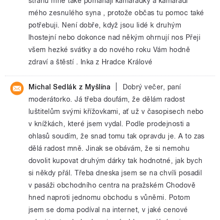
stranu mně také pomáhají kamarádky a kamarádi
mého zesnulého syna , protože občas tu pomoc také
potřebuji. Není dobře, když jsou lidé k druhým
lhostejní nebo dokonce nad někým ohrnují nos Přeji
všem hezké svátky a do nového roku Vám hodně
zdraví a štěstí . Inka z Hradce Králové
|
Michal Sedlák z Myšlína
Dobrý večer, paní
moderátorko. Já třeba doufám, že dělám radost
luštitelům svými křížovkami, ať už v časopisech nebo
v knížkách, které jsem vydal. Podle prodejnosti a
ohlasů soudím, že snad tomu tak opravdu je. A to zas
dělá radost mně. Jinak se obávám, že si nemohu
dovolit kupovat druhým dárky tak hodnotné, jak bych
si někdy přál. Třeba dneska jsem se na chvíli posadil
v pasáži obchodního centra na pražském Chodově
hned naproti jednomu obchodu s vůněmi. Potom
jsem se doma podíval na internet, v jaké cenové