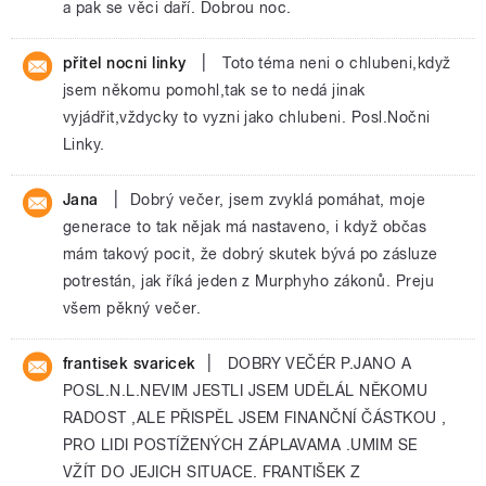
a pak se věci daří. Dobrou noc.
|
přitel nocni linky
Toto téma neni o chlubeni,když
jsem někomu pomohl,tak se to nedá jinak
vyjádřit,vždycky to vyzni jako chlubeni. Posl.Nočni
Linky.
|
Jana
Dobrý večer, jsem zvyklá pomáhat, moje
generace to tak nějak má nastaveno, i když občas
mám takový pocit, že dobrý skutek bývá po zásluze
potrestán, jak říká jeden z Murphyho zákonů. Preju
všem pěkný večer.
|
frantisek svaricek
DOBRY VEČÉR P.JANO A
POSL.N.L.NEVIM JESTLI JSEM UDĚLÁL NĚKOMU
RADOST ,ALE PŘISPĚL JSEM FINANČNÍ ČÁSTKOU ,
PRO LIDI POSTÍŽENÝCH ZÁPLAVAMA .UMIM SE
VŽÍT DO JEJICH SITUACE. FRANTIŠEK Z