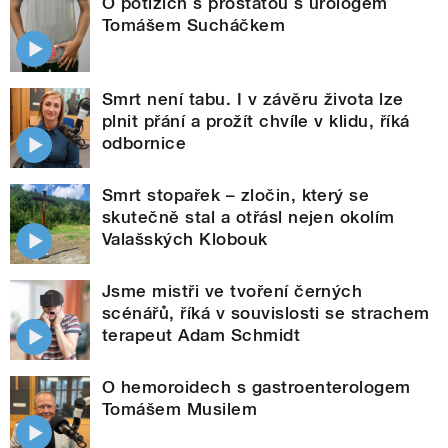
O potížích s prostatou s urologem
Tomášem Sucháčkem
Smrt není tabu. I v závěru života lze
plnit přání a prožít chvíle v klidu, říká
odbornice
Smrt stopařek – zločin, který se
skutečně stal a otřásl nejen okolím
Valašských Klobouk
Jsme mistři ve tvoření černých
scénářů, říká v souvislosti se strachem
terapeut Adam Schmidt
O hemoroidech s gastroenterologem
Tomášem Musilem