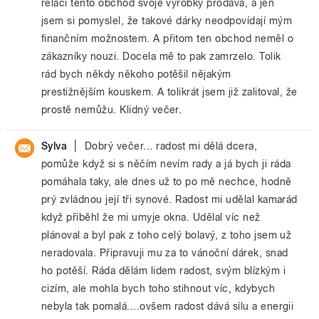
relaci tento obchod svoje výrobky prodává, a jen
jsem si pomyslel, že takové dárky neodpovídají mým
finančním možnostem. A přitom ten obchod neměl o
zákazníky nouzi. Docela mě to pak zamrzelo. Tolik
rád bych někdy někoho potěšil nějakým
prestižnějším kouskem. A tolikrát jsem již zalitoval, že
prostě nemůžu. Klidný večer.
|
Sylva
Dobrý večer... radost mi dělá dcera,
pomůže když si s něčím nevím rady a já bych ji ráda
pomáhala taky, ale dnes už to po mě nechce, hodně
prý zvládnou její tři synové. Radost mi udělal kamarád
když přiběhl že mi umyje okna. Udělal víc než
plánoval a byl pak z toho celý bolavý, z toho jsem už
neradovala. Připravuji mu za to vánoční dárek, snad
ho potěší. Ráda dělám lidem radost, svým blízkým i
cizím, ale mohla bych toho stihnout víc, kdybych
nebyla tak pomalá....ovšem radost dává sílu a energii