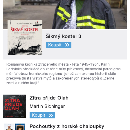
Šikmý kostel 3
Koupit
Románová kronika ztraceného města - léta 1945–1961. Karin
Lednická předkládá do značné míry převratný, dosavadní paradigma
měnící obraz hornického regionu, jehož zahlazenou historii stále
překrývá tlustá vrstva mýtů a zakořeněných stereotypů o „černé
zemi a rudém kraji“.
Zítra přijde Olah
Martin Sichinger
Koupit
Pochoutky z horské chaloupky