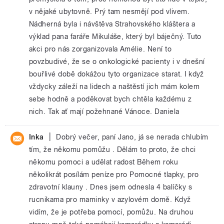
v nějaké ubytovně. Prý tam nesmějí pod vlivem.
Nádherná byla i návštěva Strahovského kláštera a
výklad pana faráře Mikuláše, který byl báječný. Tuto
akci pro nás zorganizovala Amélie. Není to
povzbudivé, že se o onkologické pacienty i v dnešní
bouřlivé době dokážou tyto organizace starat. I když
vždycky záleží na lidech a naštěstí jich mám kolem
sebe hodně a poděkovat bych chtěla každému z
nich. Tak ať mají požehnané Vánoce. Daniela
|
Inka
Dobrý večer, paní Jano, já se nerada chlubím
tím, že někomu pomůžu . Dělám to proto, že chci
někomu pomoci a udělat radost Během roku
několikrát posílám peníze pro Pomocné tlapky, pro
zdravotní klauny . Dnes jsem odnesla 4 balíčky s
rucnikama pro maminky v azylovém domě. Když
vidím, že je potřeba pomocí, pomůžu. Na druhou