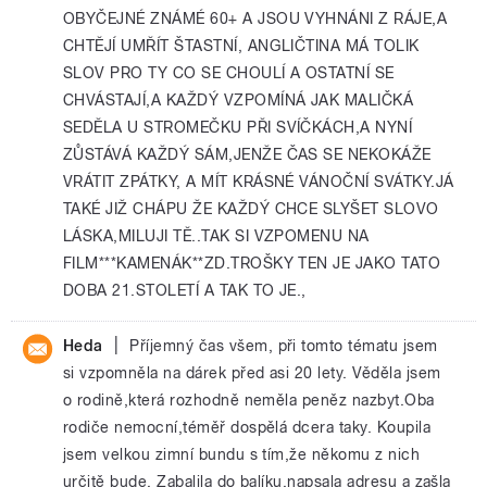
OBYČEJNÉ ZNÁMÉ 60+ A JSOU VYHNÁNI Z RÁJE,A
CHTĚJÍ UMŘÍT ŠTASTNÍ, ANGLIČTINA MÁ TOLIK
SLOV PRO TY CO SE CHOULÍ A OSTATNÍ SE
CHVÁSTAJÍ,A KAŽDÝ VZPOMÍNÁ JAK MALIČKÁ
SEDĚLA U STROMEČKU PŘI SVÍČKÁCH,A NYNÍ
ZŮSTÁVÁ KAŽDÝ SÁM,JENŽE ČAS SE NEKOKÁŽE
VRÁTIT ZPÁTKY, A MÍT KRÁSNÉ VÁNOČNÍ SVÁTKY.JÁ
TAKÉ JIŽ CHÁPU ŽE KAŽDÝ CHCE SLYŠET SLOVO
LÁSKA,MILUJI TĚ..TAK SI VZPOMENU NA
FILM***KAMENÁK**ZD.TROŠKY TEN JE JAKO TATO
DOBA 21.STOLETÍ A TAK TO JE.,
|
Heda
Příjemný čas všem, při tomto tématu jsem
si vzpomněla na dárek před asi 20 lety. Věděla jsem
o rodině,která rozhodně neměla peněz nazbyt.Oba
rodiče nemocní,téměř dospělá dcera taky. Koupila
jsem velkou zimní bundu s tím,že někomu z nich
určitě bude. Zabalila do balíku,napsala adresu a zašla