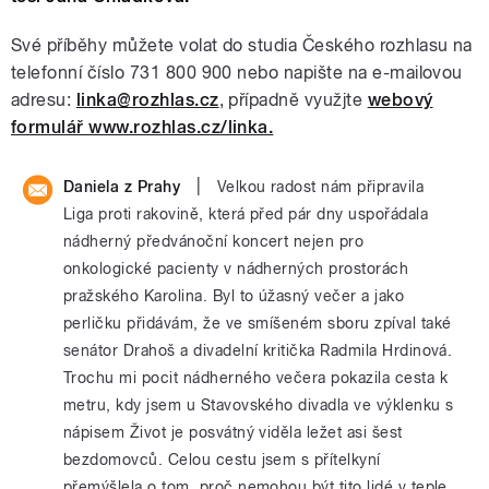
Své příběhy můžete volat do studia Českého rozhlasu na
telefonní číslo 731 800 900 nebo napište na e-mailovou
adresu:
linka@rozhlas.cz
, případně využjte
webový
formulář www.rozhlas.cz/linka.
|
Daniela z Prahy
Velkou radost nám připravila
Liga proti rakovině, která před pár dny uspořádala
nádherný předvánoční koncert nejen pro
onkologické pacienty v nádherných prostorách
pražského Karolina. Byl to úžasný večer a jako
perličku přidávám, že ve smíšeném sboru zpíval také
senátor Drahoš a divadelní kritička Radmila Hrdinová.
Trochu mi pocit nádherného večera pokazila cesta k
metru, kdy jsem u Stavovského divadla ve výklenku s
nápisem Život je posvátný viděla ležet asi šest
bezdomovců. Celou cestu jsem s přítelkyní
přemýšlela o tom, proč nemohou být tito lidé v teple,