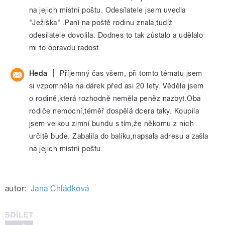
na jejich místní poštu. Odesílatele jsem uvedla
"Ježíška" .Paní na poště rodinu znala,tudíž
odesílatele dovolila. Dodnes to tak zůstalo a udělalo
mi to opravdu radost.
|
Heda
Příjemný čas všem, při tomto tématu jsem
si vzpomněla na dárek před asi 20 lety. Věděla jsem
o rodině,která rozhodně neměla peněz nazbyt.Oba
rodiče nemocní,téměř dospělá dcera taky. Koupila
jsem velkou zimní bundu s tím,že někomu z nich
určitě bude. Zabalila do balíku,napsala adresu a zašla
na jejich místní poštu.
autor:
Jana Chládková