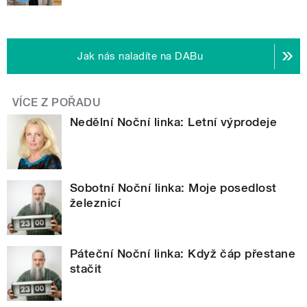
Jak nás naladíte na DABu
VÍCE Z POŘADU
Nedělní Noční linka: Letní výprodeje
Sobotní Noční linka: Moje posedlost
železnicí
Páteční Noční linka: Když čáp přestane
stačit