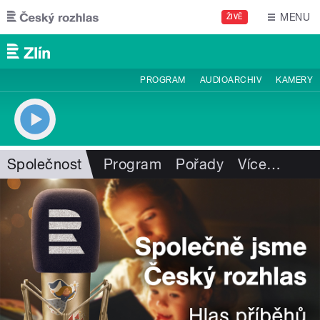
Přejít k hlavnímu obsahu
MENU
ŽIVĚ
PROGRAM
AUDIOARCHIV
KAMERY
Společnost
Program
Pořady
Více
…