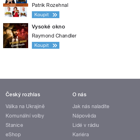
Patrik Rozehnal
Koupit
Vysoké okno
Raymond Chandler
Koupit
Český rozhlas
O nás
Válka na Ukrajině
Jak nás naladíte
Komunální volby
Nápověda
Stanice
Lidé v rádiu
eShop
Kariéra