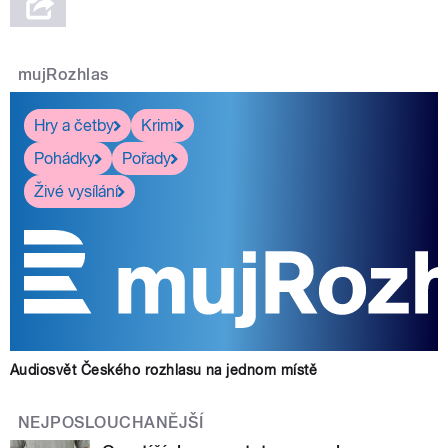
mujRozhlas
Hry a četby
Krimi
Pohádky
Pořady
Živé vysílání
Audiosvět Českého rozhlasu na jednom místě
NEJPOSLOUCHANĚJŠÍ