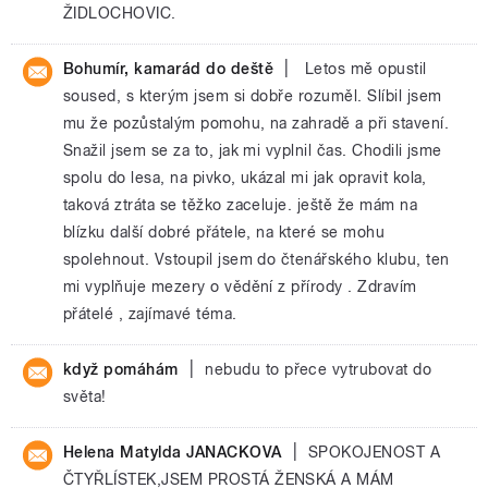
ŽIDLOCHOVIC.
|
Bohumír, kamarád do deště
Letos mě opustil
soused, s kterým jsem si dobře rozuměl. Slíbil jsem
mu že pozůstalým pomohu, na zahradě a při stavení.
Snažil jsem se za to, jak mi vyplnil čas. Chodili jsme
spolu do lesa, na pivko, ukázal mi jak opravit kola,
taková ztráta se těžko zaceluje. ještě že mám na
blízku další dobré přátele, na které se mohu
spolehnout. Vstoupil jsem do čtenářského klubu, ten
mi vyplňuje mezery o vědění z přírody . Zdravím
přátelé , zajímavé téma.
|
když pomáhám
nebudu to přece vytrubovat do
světa!
|
Helena Matylda JANACKOVA
SPOKOJENOST A
ČTYŘLÍSTEK,JSEM PROSTÁ ŽENSKÁ A MÁM