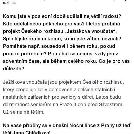
rozhlas
Komu jste v poslední době udělali největší radost?
Kdo udělal něco pěkného pro vás? I letos probíhá
projekt Českého rozhlasu „Ježíškova vnoučata“.
Splnili jste přání někomu, koho jste vůbec neznali?
Pomáháte např. sousedovi i během roku, pokud
pomoc potřebuje? Pomáhat se nemusí vždy jen v
adventním čase, ale během celého roku. Co je pro vás
důležité?
Ježíškova vnoučata jsou projektem Českého rozhlasu,
který propojuje lidi v domovech a dalších státních i
nestátních zařízeních pro seniory s dárci. Letos budu
dělat radost seniorům na Praze 3 den před Silvestrem.
Už se na ně těším.
Na vaše příběhy se v dnešní Noční lince z Prahy už teď
těší Jana Chládková.