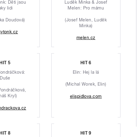
nk: Děti jsou
Luděk Minka & Josef
aky lidi
Melen: Pro mámu
ika Doudová)
(Josef Melen, Luděk
Minka)
kytonk.cz
melen.cz
HIT 5
HIT 6
Vondráčková:
Elin: Hej la lá
Duše
(Michal Worek, Elin)
Vondráčková,
áš Kryl)
elispidlova.com
ndrackova.cz
HIT 8
HIT 9