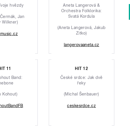
Tvoje hvězdy
Aneta Langerová &
Orchestra Folklorika:
Svatá Kordula
 Čermák, Jan
 Wilkner)
(Aneta Langerová, Jakub
Zitko)
omusic.cz
langerovaaneta.cz
HIT 11
HIT 12
ohout Band:
České srdce: Jak dvě
nebone
řeky
n Kohout)
(Michal Šenbauer)
houtBandFB
ceskesrdce.cz