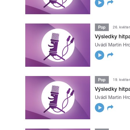
Pop
26. květe
Výsledky hit
Uvádí Martin Hrd
Pop
19. květe
Výsledky hit
Uvádí Martin Hrd