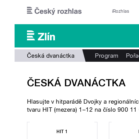
Přejít k hlavnímu obsahu
iRozhlas
Česká dvanáctka
Program
Pořa
ČESKÁ DVANÁCTKA
Hlasujte v hitparádě Dvojky a regionáln
tvaru HIT (mezera) 1–12 na číslo 900 11
HIT 1