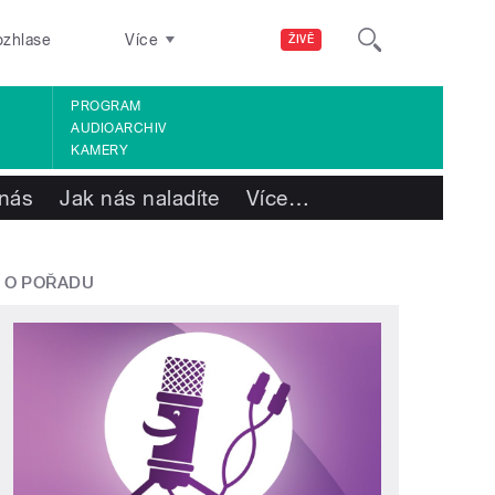
ozhlase
Více
ŽIVĚ
PROGRAM
AUDIOARCHIV
KAMERY
nás
Jak nás naladíte
Více
…
O POŘADU