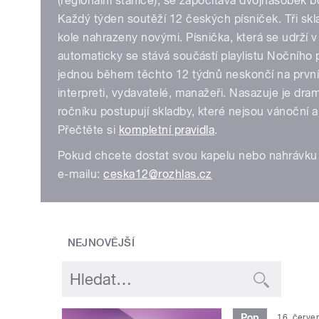
(regionální stanice), se započítává dvojnásobek 
Každý týden soutěží 12 českých písniček. Tři skl
kole nahrazeny novými. Písnička, která se udrží 
automaticky se stává součástí playlistu Nočního 
jednou během těchto 12 týdnů neskončí na první
pause
interpreti, vydavatelé, manažeři. Nasazuje je dr
ročníku postupují skladby, které nejsou vánoční 
Přečtěte si
kompletní pravidla
.
Pokud chcete dostat svou kapelu nebo nahrávku 
e-mailu:
ceska12@rozhlas.cz
NEJNOVĚJŠÍ
Pop
16. červe