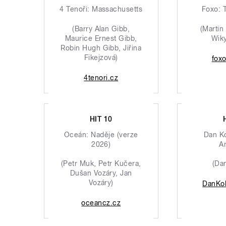
4 Tenoři: Massachusetts
Foxo: 
(Barry Alan Gibb,
(Martin
Maurice Ernest Gibb,
Wiky
Robin Hugh Gibb, Jiřina
Fikejzová)
fox
4tenori.cz
HIT 10
Oceán: Naděje (verze
Dan K
2026)
A
(Petr Muk, Petr Kučera,
(Da
Dušan Vozáry, Jan
Vozáry)
DanKo
oceancz.cz