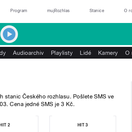
Program
mujRozhlas
Stanice
O r
dy
Audioarchiv
Playlisty
Lidé
Kamery
O 
ích stanic Českého rozhlasu. Pošlete SMS ve
 03. Cena jedné SMS je 3 Kč.
HIT 2
HIT 3