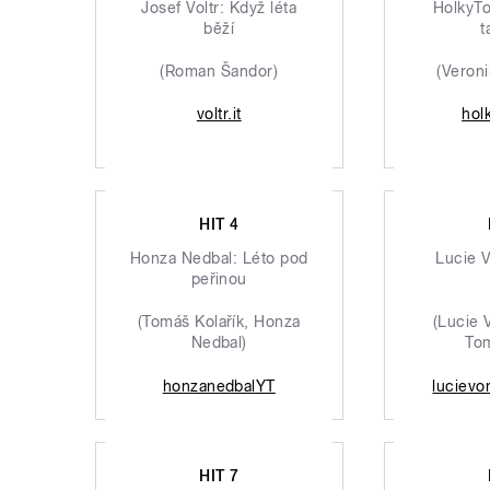
Josef Voltr: Když léta
HolkyTo
běží
t
(Roman Šandor)
(Veron
voltr.it
hol
HIT 4
Honza Nedbal: Léto pod
Lucie 
peřinou
(Tomáš Kolařík, Honza
(Lucie 
Nedbal)
Tom
honzanedbalYT
lucievo
HIT 7