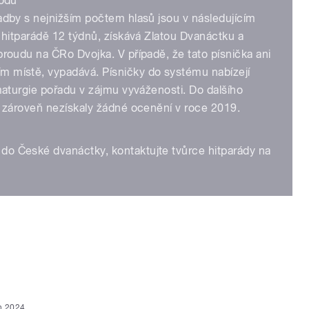
bodů
adby s nejnižším počtem hlasů jsou v následujícím
v hitparádě 12 týdnů, získává Zlatou Dvanáctku a
proudu na ČRo Dvojka. V případě, že tato písnička ani
m místě, vypadává. Písničky do systému nabízejí
amaturgie pořadu v zájmu vyváženosti. Do dalšího
a zároveň nezískaly žádné ocenění v roce 2019.
do České dvanáctky, kontaktujte tvůrce hitparády na
n 2024