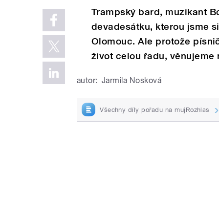
Trampský bard, muzikant Bo
devadesátku, kterou jsme s
Olomouc. Ale protože písnič
život celou řadu, věnujeme 
autor:
Jarmila Nosková
Všechny díly pořadu na mujRozhlas