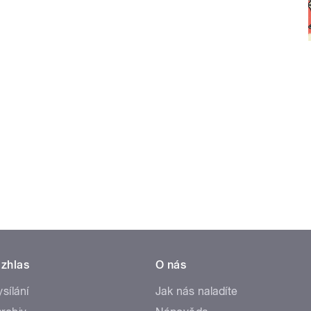
zhlas
O nás
ysílání
Jak nás naladíte