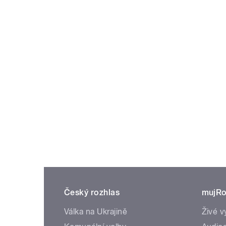
Český rozhlas
mujRo
Válka na Ukrajině
Živé v