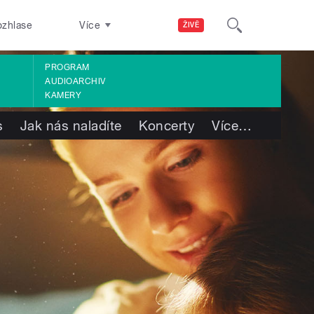
ozhlase
Více
ŽIVĚ
PROGRAM
AUDIOARCHIV
KAMERY
s
Jak nás naladíte
Koncerty
Více
…