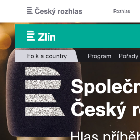
Přejít k hlavnímu obsahu
iRozhlas
Folk a country
Program
Pořady