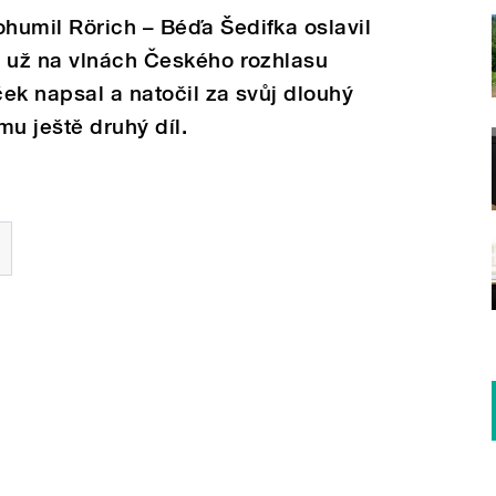
humil Rörich – Béďa Šedifka oslavil
i už na vlnách Českého rozhlasu
ek napsal a natočil za svůj dlouhý
mu ještě druhý díl.