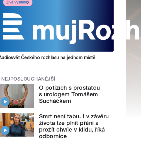
Živé vysílání
Audiosvět Českého rozhlasu na jednom místě
NEJPOSLOUCHANĚJŠÍ
O potížích s prostatou
s urologem Tomášem
Sucháčkem
Smrt není tabu. I v závěru
života lze plnit přání a
prožít chvíle v klidu, říká
odbornice