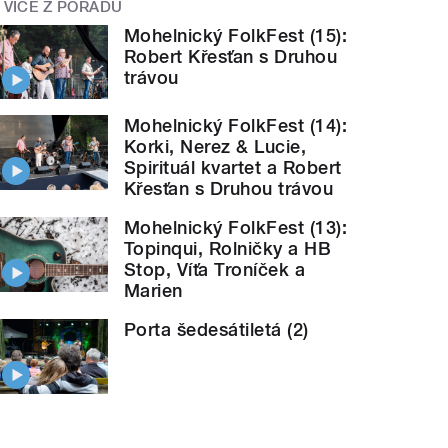
VÍCE Z POŘADU
Mohelnický FolkFest (15):
Robert Křesťan s Druhou
trávou
Mohelnický FolkFest (14):
Korki, Nerez & Lucie,
Spirituál kvartet a Robert
Křesťan s Druhou trávou
Mohelnický FolkFest (13):
Topinqui, Rolničky a HB
Stop, Víťa Troníček a
Marien
Porta šedesátiletá (2)