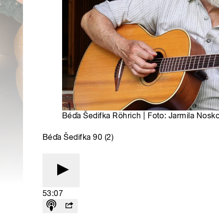
Béďa Šedifka Röhrich | Foto: Jarmila Nosk
Béďa Šedifka 90 (2)
53:07