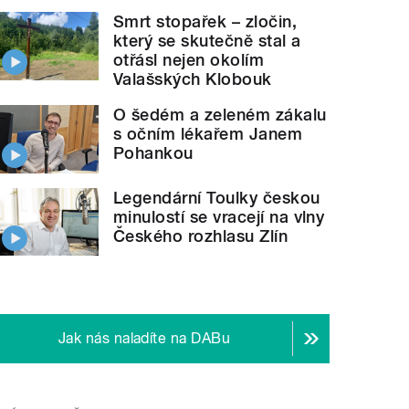
Smrt stopařek – zločin,
který se skutečně stal a
otřásl nejen okolím
Valašských Klobouk
O šedém a zeleném zákalu
s očním lékařem Janem
Pohankou
Legendární Toulky českou
minulostí se vracejí na vlny
Českého rozhlasu Zlín
Jak nás naladíte na DABu