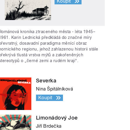
Koupit
Románová kronika ztraceného města - léta 1945–
1961. Karin Lednická předkládá do značné míry
převratný, dosavadní paradigma měnící obraz
hornického regionu, jehož zahlazenou historii stále
překrývá tlustá vrstva mýtů a zakořeněných
stereotypů o „černé zemi a rudém kraji“.
Severka
Nina Špitálníková
Koupit
Limonádový Joe
Jiří Brdečka