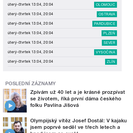
úterý-čtvrtek 13:04, 20:04
OLOMOUC
úterý-čtvrtek 13:04, 20:04
OSTRAVA
úterý-čtvrtek 13:04, 20:04
PARDUBICE
úterý-čtvrtek 13:04, 20:04
PLZEŇ
úterý-čtvrtek 13:04, 20:04
SEVER
úterý-čtvrtek 13:04, 20:04
VYSOČINA
úterý-čtvrtek 13:04, 20:04
ZLÍN
POSLEDNÍ ZÁZNAMY
Zpívám už 40 let a je krásné prozpívat
se životem, říká první dáma českého
folku Pavlína Jíšová
Olympijský vítěz Josef Dostál: V kajaku
jsem poprvé seděl ve třech letech a