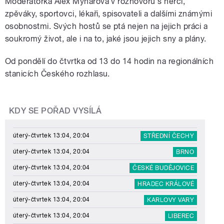
Moderátorka Alex Mynářová v rozhovoru s herci,
zpěváky, sportovci, lékaři, spisovateli a dalšími známými
osobnostmi. Svých hostů se ptá nejen na jejich práci a
soukromý život, ale i na to, jaké jsou jejich sny a plány.
Od pondělí do čtvrtka od 13 do 14 hodin na regionálních
stanicích Českého rozhlasu.
KDY SE POŘAD VYSÍLÁ
úterý-čtvrtek 13:04, 20:04
STŘEDNÍ ČECHY
úterý-čtvrtek 13:04, 20:04
BRNO
úterý-čtvrtek 13:04, 20:04
ČESKÉ BUDĚJOVICE
úterý-čtvrtek 13:04, 20:04
HRADEC KRÁLOVÉ
úterý-čtvrtek 13:04, 20:04
KARLOVY VARY
úterý-čtvrtek 13:04, 20:04
LIBEREC