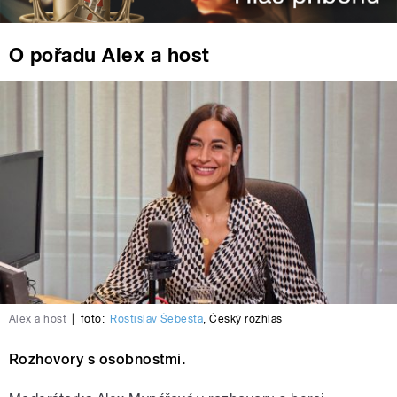
O pořadu Alex a host
Alex a host
|
foto:
Rostislav Šebesta
,
Český rozhlas
Rozhovory s osobnostmi.