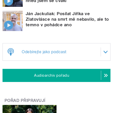
hned jsem se cvakl
Ján Jackuliak: Posílat Jiříka ve
Zlatovlásce na smrt mě nebavilo, ale to
temno v pohádce ano
Odebírejte jako podcast
Audioarchiv pořadu
POŘAD PŘIPRAVUJÍ