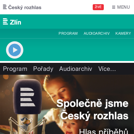
Přejít k hlavnímu obsahu
MENU
ŽIVĚ
PROGRAM
AUDIOARCHIV
KAMERY
Program
Pořady
Audioarchiv
Více
…