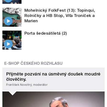
Mohelnický FolkFest (13): Topinqui,
Rolničky a HB Stop, Víťa Troníček a
Marien
Porta šedesátiletá (2)
E-SHOP ČESKÉHO ROZHLASU
Přijměte pozvání na úsměvný doušek moudré
člověčiny.
František Novotný, moderátor