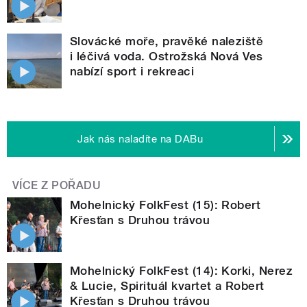
Slovácké moře, pravěké naleziště
i léčivá voda. Ostrožská Nová Ves
nabízí sport i rekreaci
Jak nás naladíte na DABu
VÍCE Z POŘADU
Mohelnický FolkFest (15): Robert
Křesťan s Druhou trávou
Mohelnický FolkFest (14): Korki, Nerez
& Lucie, Spirituál kvartet a Robert
Křesťan s Druhou trávou