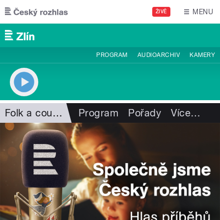
Přejít k hlavnímu obsahu
MENU
ŽIVĚ
PROGRAM
AUDIOARCHIV
KAMERY
Folk a country
Program
Pořady
Více
…