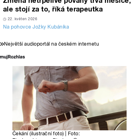
Změna netrpělivé povahy trvá měsíce,
ale stojí za to, říká terapeutka
22. květen 2026
Na pohovce Jožky Kubáníka
Největší audioportál na českém internetu
Čekání (ilustrační foto) | Foto: