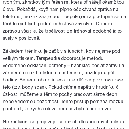
rychlým, zkratkovitým řešením, která přinášejí okamžitou
úlevu. Pokaždé, když nám pípne očekávaná zpráva na
telefonu, mozek zažije pocit uspokojení a postupně se na
těchto rychlých podnětech stává závislým. Dobrou
zprávou však je, že trpělivost lze trénovat podobně jako
svaly v posilovně.
Základem tréninku je začít v situacích, kdy nejsme pod
velkým tlakem. Terapeutka doporučuje metodu
vědomého odkládání odměny – například poslat zprávu a
záměrně odložit telefon na pět minut, později na půl
hodiny. Během tohoto intervalu je klíčové pozorovat své
tělo (tzv. body scan). Pokud cítíme napětí v hrudníku či
úzkost, můžeme s těmito pocity pracovat skrze dech
nebo vědomou pozornost. Tento přístup pomáhá mozku
pochopit, že rychlá úleva není nezbytná pro přežití.
Netrpělivost se projevuje i v našich dlouhodobých cílech,
jako je hubnutí nebo změna životního stylu. Motivaci zde