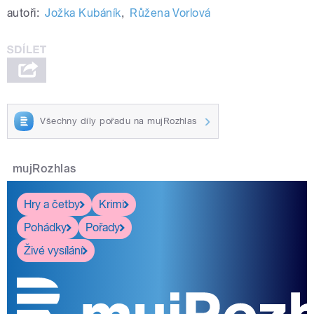
autoři:
Jožka Kubáník
,
Růžena Vorlová
Všechny díly pořadu na mujRozhlas
mujRozhlas
Hry a četby
Krimi
Pohádky
Pořady
Živé vysílání