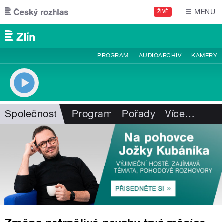
Přejít k hlavnímu obsahu
MENU
ŽIVĚ
PROGRAM
AUDIOARCHIV
KAMERY
Společnost
Program
Pořady
Více
…