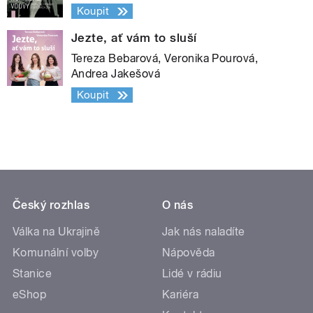
Koupit
Jezte, ať vám to sluší
Tereza Bebarová, Veronika Pourová,
Andrea Jakešová
Koupit
Český rozhlas
O nás
Válka na Ukrajině
Jak nás naladíte
Komunální volby
Nápověda
Stanice
Lidé v rádiu
eShop
Kariéra