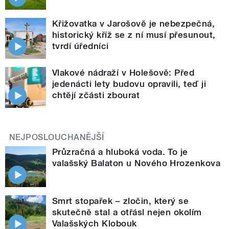
Křižovatka v Jarošově je nebezpečná,
historický kříž se z ní musí přesunout,
tvrdí úředníci
Vlakové nádraží v Holešově: Před
jedenácti lety budovu opravili, teď ji
chtějí zčásti zbourat
NEJPOSLOUCHANĚJŠÍ
Průzračná a hluboká voda. To je
valašský Balaton u Nového Hrozenkova
Smrt stopařek – zločin, který se
skutečně stal a otřásl nejen okolím
Valašských Klobouk