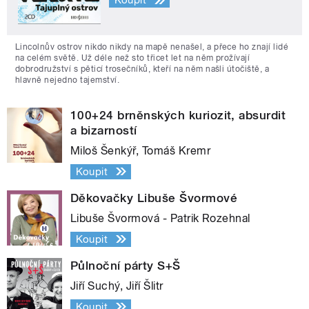
Koupit
Lincolnův ostrov nikdo nikdy na mapě nenašel, a přece ho znají lidé
na celém světě. Už déle než sto třicet let na něm prožívají
dobrodružství s pěticí trosečníků, kteří na něm našli útočiště, a
hlavně nejedno tajemství.
100+24 brněnských kuriozit, absurdit
a bizarností
Miloš Šenkýř, Tomáš Kremr
Koupit
Děkovačky Libuše Švormové
Libuše Švormová - Patrik Rozehnal
Koupit
Půlnoční párty S+Š
Jiří Suchý, Jiří Šlitr
Koupit