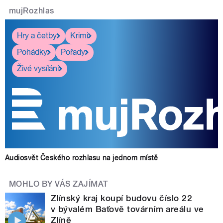
mujRozhlas
Hry a četby
Krimi
Pohádky
Pořady
Živé vysílání
Audiosvět Českého rozhlasu na jednom místě
MOHLO BY VÁS ZAJÍMAT
Zlínský kraj koupí budovu číslo 22
v bývalém Baťově továrním areálu ve
Zlíně