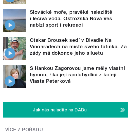
Slovácké moře, pravěké naleziště
i léčivá voda. Ostrožská Nová Ves
nabízí sport i rekreaci
Otakar Brousek sedí v Divadle Na
Vinohradech na místě svého tatínka. Za
zády má dokonce jeho siluetu
S Hankou Zagorovou jsme měly vlastní
hymnu, říká její spolubydlící z kolejí
Vlasta Peterková
Jak nás naladíte na DABu
VÍCE Z POŘADU