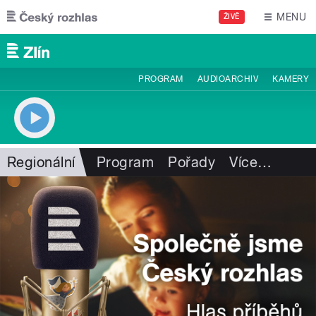
Přejít k hlavnímu obsahu
MENU
ŽIVĚ
PROGRAM
AUDIOARCHIV
KAMERY
Regionální
Program
Pořady
Více
…