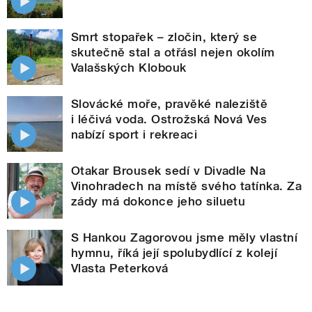
Smrt stopařek – zločin, který se
skutečně stal a otřásl nejen okolím
Valašských Klobouk
Slovácké moře, pravěké naleziště
i léčivá voda. Ostrožská Nová Ves
nabízí sport i rekreaci
Otakar Brousek sedí v Divadle Na
Vinohradech na místě svého tatínka. Za
zády má dokonce jeho siluetu
S Hankou Zagorovou jsme měly vlastní
hymnu, říká její spolubydlící z kolejí
Vlasta Peterková