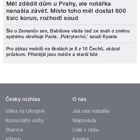
Měl zdědit dům u Prahy, ale notářka
nenašla závěť. Místo toho měl dostat 600
tisíc korun, rozhodl soud
Šlo o Zemanův sen, Babišova vláda teď ze snah o změnu
systému obviňuje Pavla. ‚Pokrytectví,‘ soudí Kysela
Pro zákaz mobilů na školách je 8 z 10 Čechů, ukázal
průzkum. Přísnější jsou rodiče a starší lidé
Český rozhlas
O nás
Válka na Ukrajině
Jak nás naladíte
Komunální volby
Nápověda
Stanice
Lidé v rádiu
eShop
Kariéra