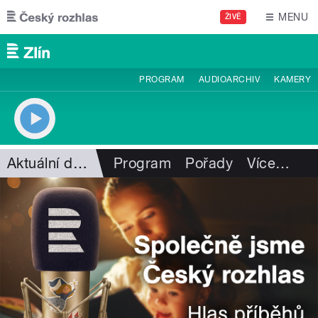
Přejít k hlavnímu obsahu
MENU
ŽIVĚ
PROGRAM
AUDIOARCHIV
KAMERY
Aktuální dění
Program
Pořady
Více
…