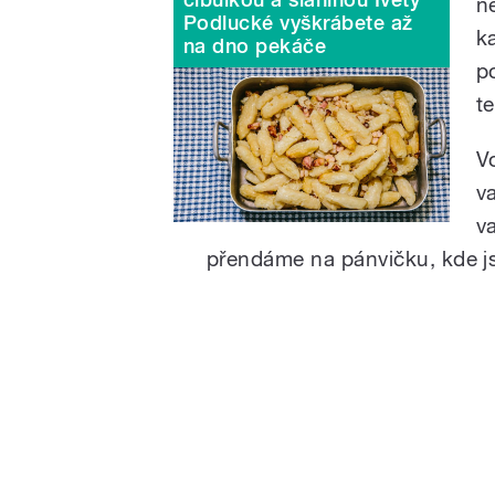
n
Podlucké vyškrábete až
k
na dno pekáče
p
t
V
v
v
přendáme na pánvičku, kde js