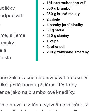
1/4 nastrouhaného zelí
dličky,
500 g brambor
350 g hrubé mouky
odpočívat.
2 cibule
.
4 stonky jarní cibulky
50 g sádla
me, slijeme
250 g slaniny
1 vejce
 misky.
špetka soli
e a
200 g zakysané smetany
nikla
ané zelí a začneme přisypávat mouku. V
dké, ještě trochu přidáme. Těsto by
tence jako na bramborové knedlíky.
áme na vál a z těsta vytvoříme váleček. Z