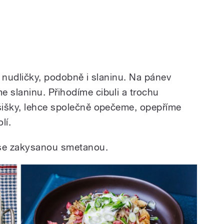
a nudličky, podobně i slaninu. Na pánev
 slaninu. Přihodíme cibuli a trochu
šišky, lehce společně opečeme, opepříme
lí.
 se zakysanou smetanou.