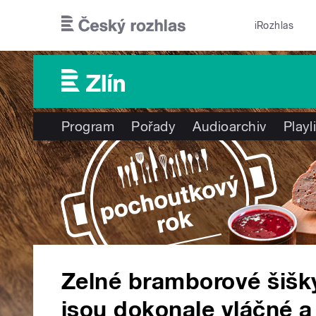
Přejít k hlavnímu obsahu
iRozhlas
Program
Pořady
Audioarchiv
Playl
Zelné bramborové šišk
jsou dokonale vláčné a 