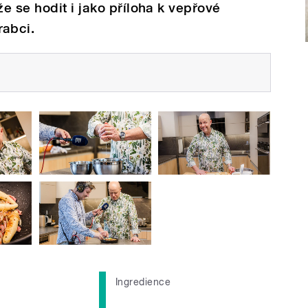
e se hodit i jako příloha k vepřové
abci.
Ingredience