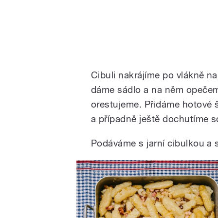
Cibuli nakrájíme po vlákně n
dáme sádlo a na něm opečeme
orestujeme. Přidáme hotové 
a případně ještě dochutíme so
Podáváme s jarní cibulkou a