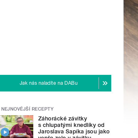
Jak nás naladíte na DABu
NEJNOVĚJŠÍ RECEPTY
Záhorácké závitky
s chlupatými knedlíky od
Jaroslava Sapíka jsou jako
vepřo zelo v závitku