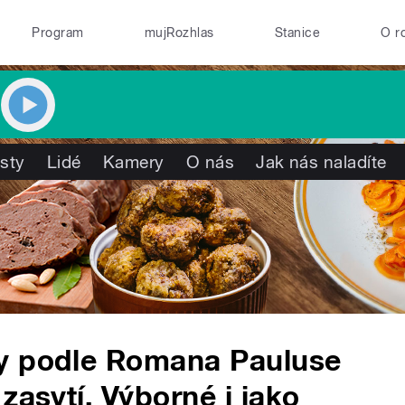
Program
mujRozhlas
Stanice
O r
isty
Lidé
Kamery
O nás
Jak nás naladíte
y podle Romana Pauluse
zasytí. Výborné i jako