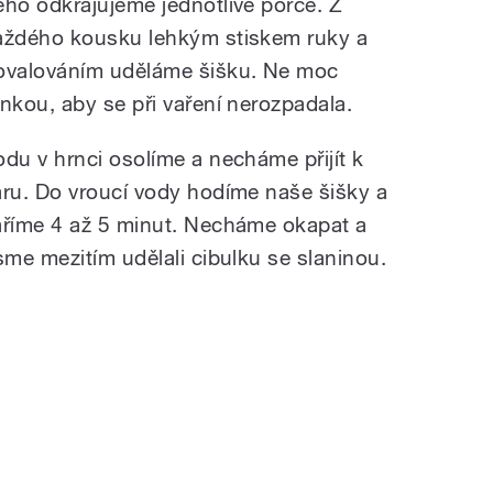
ěho odkrajujeme jednotlivé porce. Z
aždého kousku lehkým stiskem ruky a
ovalováním uděláme šišku. Ne moc
enkou, aby se při vaření nerozpadala.
odu v hrnci osolíme a necháme přijít k
aru. Do vroucí vody hodíme naše šišky a
aříme 4 až 5 minut. Necháme okapat a
me mezitím udělali cibulku se slaninou.