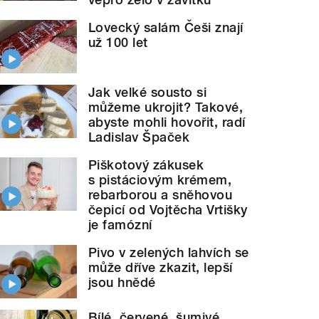
Lovecký salám Češi znají
už 100 let
Jak velké sousto si
můžeme ukrojit? Takové,
abyste mohli hovořit, radí
Ladislav Špaček
Piškotový zákusek
s pistáciovým krémem,
rebarborou a sněhovou
čepicí od Vojtěcha Vrtišky
je famózní
Pivo v zelených lahvích se
může dříve zkazit, lepší
jsou hnědé
Bílé, červené, šumivé.