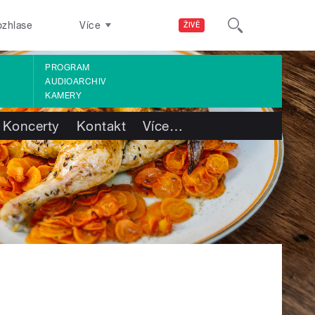
ozhlase
Více
ŽIVĚ
PROGRAM
AUDIOARCHIV
KAMERY
Koncerty
Kontakt
Více
…