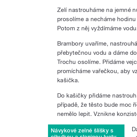
Zelí nastrouháme na jemné nu
prosolíme a necháme hodinu 
Potom z něj vyždímáme vodu
Brambory uvaříme, nastrouhá
přebytečnou vodu a dáme do
Trochu osolíme. Přidáme vejc
promícháme vařečkou, aby vz
kašička.
Do kašičky přidáme nastrouh
případě, že těsto bude moc ří
nemělo lepit. Vznikne konzis
D
Návykové zelné šlíšky s
cibulkou a slaninou Ivety