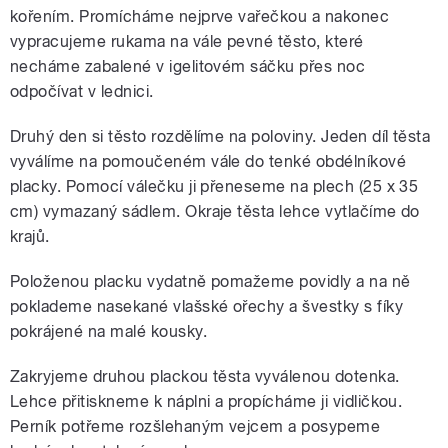
kořením. Promícháme nejprve vařečkou a nakonec
vypracujeme rukama na vále pevné těsto, které
necháme zabalené v igelitovém sáčku přes noc
odpočívat v lednici.
Druhý den si těsto rozdělíme na poloviny. Jeden díl těsta
vyválíme na pomoučeném vále do tenké obdélníkové
placky. Pomocí válečku ji přeneseme na plech (25 x 35
cm) vymazaný sádlem. Okraje těsta lehce vytlačíme do
krajů.
Položenou placku vydatně pomažeme povidly a na ně
poklademe nasekané vlašské ořechy a švestky s fíky
pokrájené na malé kousky.
Zakryjeme druhou plackou těsta vyválenou dotenka.
Lehce přitiskneme k náplni a propícháme ji vidličkou.
Perník potřeme rozšlehaným vejcem a posypeme