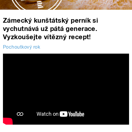
Zámecký kunštátský perník si
vychutnává už pátá generace.
Vyzkoušejte vítězný recept!
Pochoutkový rok