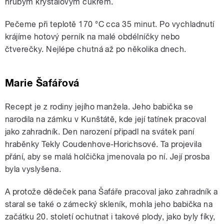
hrubým krystalovým cukrem.
Pečeme při teplotě 170 °C cca 35 minut. Po vychladnutí
krájíme hotový perník na malé obdélníčky nebo
čtverečky. Nejlépe chutná až po několika dnech.
Marie Šafářová
Recept je z rodiny jejího manžela. Jeho babička se
narodila na zámku v Kunštátě, kde její tatínek pracoval
jako zahradník. Den narození připadl na svátek paní
hraběnky Tekly Coudenhove-Horichsové. Ta projevila
přání, aby se malá holčička jmenovala po ní. Její prosba
byla vyslyšena.
A protože dědeček pana Šafáře pracoval jako zahradník a
staral se také o zámecký skleník, mohla jeho babička na
začátku 20. století ochutnat i takové plody, jako byly fíky,