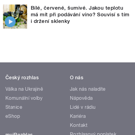
Bílé, červené, šumivé. Jakou teplotu
má mít při podávání víno? Souvisí s tím
i držení sklenky
Český rozhlas
O nás
Válka na Ukrajině
Jak nás naladíte
Komunální volby
Nápověda
Stanice
Lidé v rádiu
eShop
Kariéra
Kontakt
Rozhlasový poplatek
mujRozhlas