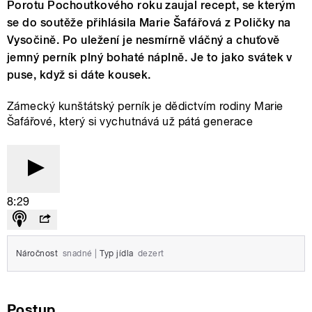
Porotu Pochoutkového roku zaujal recept, se kterým
se do soutěže přihlásila Marie Šafářová z Poličky na
Vysočině. Po uležení je nesmírně vláčný a chuťově
jemný perník plný bohaté náplně. Je to jako svátek v
puse, když si dáte kousek.
Zámecký kunštátský perník je dědictvím rodiny Marie
Šafářové, který si vychutnává už pátá generace
8:29
Náročnost
snadné
|
Typ jídla
dezert
Postup