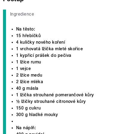
Ingredience
Na těsto:
15 hřebíčků
4 kuličky nového koření
1 vrchovatá lžička mleté skořice
1 kypřicí prášek do pečiva
1 lžíce rumu
1 vejce
2 lžíce medu
2 lžíce mléka
40 g másla
1 lžička strouhané pomerančové kůry
½ lžičky strouhané citronové kůry
150 g cukru
300 g hladké mouky
Na náplň: