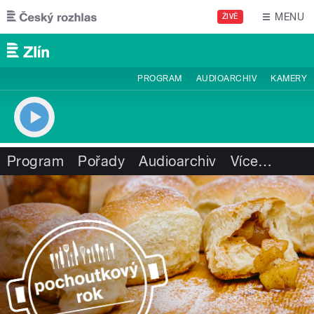
Přejít k hlavnímu obsahu
MENU
ŽIVĚ
PROGRAM
AUDIOARCHIV
KAMERY
Program
Pořady
Audioarchiv
Více
…