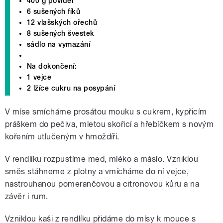
400 g povidel
6 sušených fíků
12 vlašských ořechů
8 sušených švestek
sádlo na vymazání
Na dokončení:
1 vejce
2 lžíce cukru na posypání
V míse smícháme prosátou mouku s cukrem, kypřicím
práškem do pečiva, mletou skořicí a hřebíčkem s novým
kořením utlučeným v hmoždíři.
V rendlíku rozpustíme med, mléko a máslo. Vzniklou
směs stáhneme z plotny a vmícháme do ní vejce,
nastrouhanou pomerančovou a citronovou kůru a na
závěr i rum.
Vzniklou kaši z rendlíku přidáme do mísy k mouce s