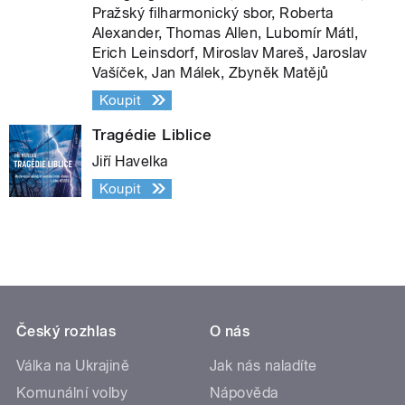
Pražský filharmonický sbor, Roberta
Alexander, Thomas Allen, Lubomír Mátl,
Erich Leinsdorf, Miroslav Mareš, Jaroslav
Vašíček, Jan Málek, Zbyněk Matějů
Koupit
Tragédie Liblice
Jiří Havelka
Koupit
Český rozhlas
O nás
Válka na Ukrajině
Jak nás naladíte
Komunální volby
Nápověda