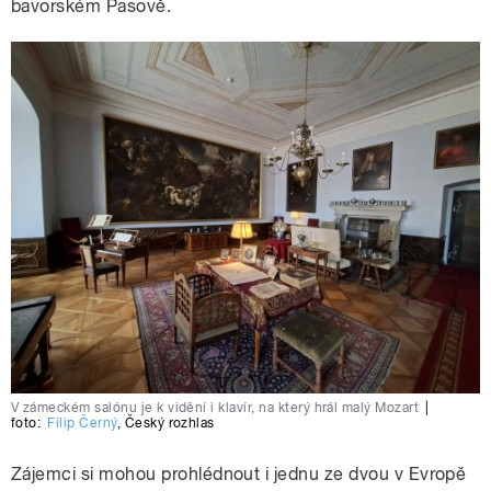
bavorském Pasově.
V zámeckém salónu je k vidění i klavír, na který hrál malý Mozart
|
foto:
Filip Černý
,
Český rozhlas
Zájemci si mohou prohlédnout i jednu ze dvou v Evropě