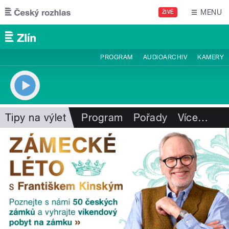
Přejít k hlavnímu obsahu
MENU
ŽIVĚ
PROGRAM
AUDIOARCHIV
KAMERY
Tipy na výlet
Program
Pořady
Více
…