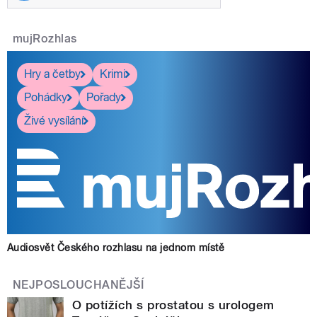
mujRozhlas
Hry a četby
Krimi
Pohádky
Pořady
Živé vysílání
Audiosvět Českého rozhlasu na jednom místě
NEJPOSLOUCHANĚJŠÍ
O potížích s prostatou s urologem