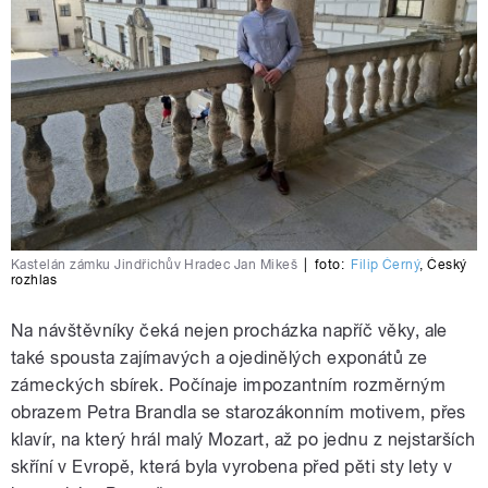
Kastelán zámku Jindřichův Hradec Jan Mikeš
|
foto:
Filip Černý
,
Český
rozhlas
Na návštěvníky čeká nejen procházka napříč věky, ale
také spousta zajímavých a ojedinělých exponátů ze
zámeckých sbírek. Počínaje impozantním rozměrným
obrazem Petra Brandla se starozákonním motivem, přes
klavír, na který hrál malý Mozart, až po jednu z nejstarších
skříní v Evropě, která byla vyrobena před pěti sty lety v