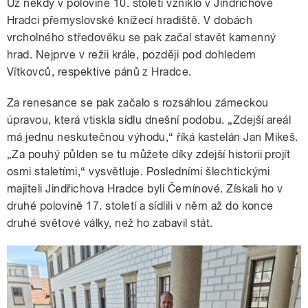
Už někdy v polovině 10. století vzniklo v Jindřichově
Hradci přemyslovské knížecí hradiště. V dobách
vrcholného středověku se pak začal stavět kamenný
hrad. Nejprve v režii krále, později pod dohledem
Vítkovců, respektive pánů z Hradce.
Za renesance se pak začalo s rozsáhlou zámeckou
úpravou, která vtiskla sídlu dnešní podobu. „Zdejší areál
má jednu neskutečnou výhodu,“ říká kastelán Jan Mikeš.
„Za pouhý půlden se tu můžete díky zdejší historii projít
osmi staletími,“ vysvětluje. Posledními šlechtickými
majiteli Jindřichova Hradce byli Černínové. Získali ho v
druhé polovině 17. století a sídlili v něm až do konce
druhé světové války, než ho zabavil stát.