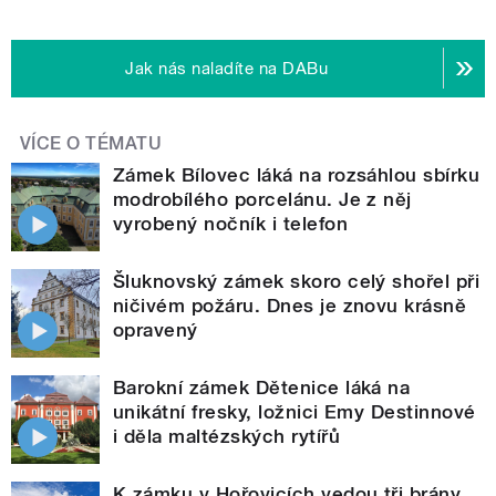
Jak nás naladíte na DABu
VÍCE O TÉMATU
Zámek Bílovec láká na rozsáhlou sbírku
modrobílého porcelánu. Je z něj
vyrobený nočník i telefon
Šluknovský zámek skoro celý shořel při
ničivém požáru. Dnes je znovu krásně
opravený
Barokní zámek Dětenice láká na
unikátní fresky, ložnici Emy Destinnové
i děla maltézských rytířů
K zámku v Hořovicích vedou tři brány.