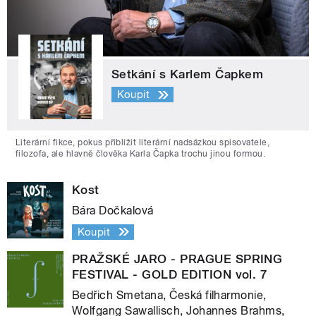
Setkání s Karlem Čapkem
Koupit
Literární fikce, pokus přiblížit literární nadsázkou spisovatele,
filozofa, ale hlavně člověka Karla Čapka trochu jinou formou.
Kost
Bára Dočkalová
Koupit
PRAŽSKÉ JARO - PRAGUE SPRING
FESTIVAL - GOLD EDITION vol. 7
Bedřich Smetana, Česká filharmonie,
Wolfgang Sawallisch, Johannes Brahms,