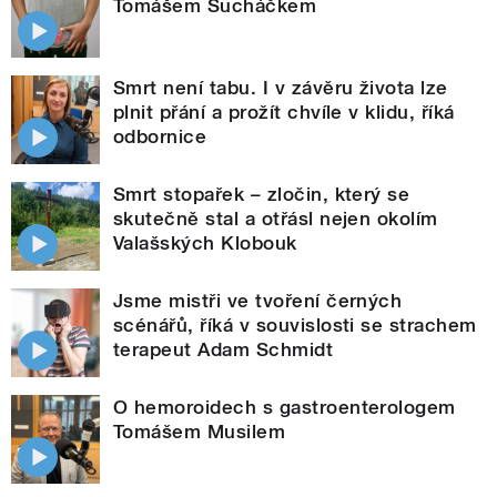
Tomášem Sucháčkem
Smrt není tabu. I v závěru života lze
plnit přání a prožít chvíle v klidu, říká
odbornice
Smrt stopařek – zločin, který se
skutečně stal a otřásl nejen okolím
Valašských Klobouk
Jsme mistři ve tvoření černých
scénářů, říká v souvislosti se strachem
terapeut Adam Schmidt
O hemoroidech s gastroenterologem
Tomášem Musilem