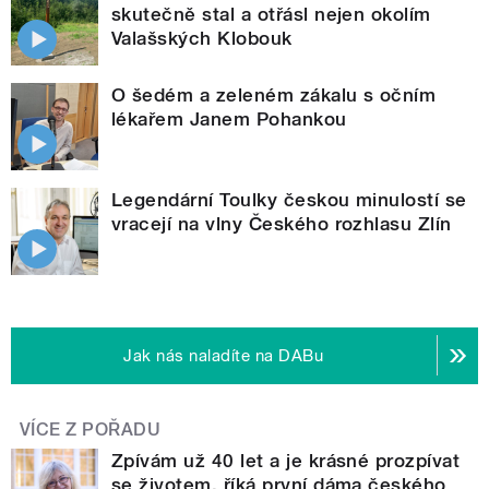
skutečně stal a otřásl nejen okolím
Valašských Klobouk
O šedém a zeleném zákalu s očním
lékařem Janem Pohankou
Legendární Toulky českou minulostí se
vracejí na vlny Českého rozhlasu Zlín
Jak nás naladíte na DABu
VÍCE Z POŘADU
Zpívám už 40 let a je krásné prozpívat
se životem, říká první dáma českého