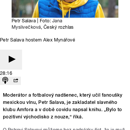
Petr Salava | Foto:
Jana
Myslivečková
, Český rozhlas
Petr Salava hostem Alex Mynářové
28:16
Moderátor a fotbalový nadšenec, který učil fanoušky
mexickou vlnu, Petr Salava, je zakladatel slavného
klubu Amfora a v době covidu napsal knihu. „Bylo to
pozitivní východisko z nouze,“ říká.
O Petrovi Salavovi můžeme bez nadsázky říct, že je muž