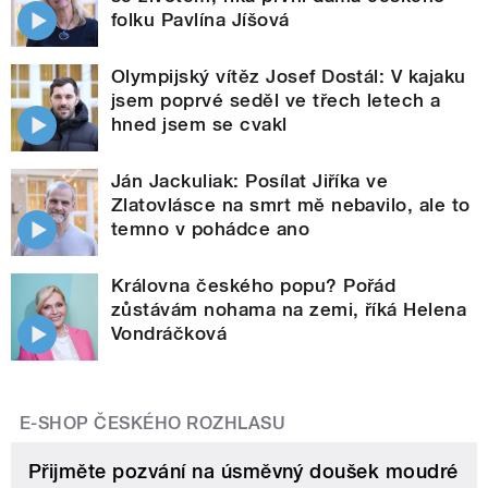
folku Pavlína Jíšová
Olympijský vítěz Josef Dostál: V kajaku
jsem poprvé seděl ve třech letech a
hned jsem se cvakl
Ján Jackuliak: Posílat Jiříka ve
Zlatovlásce na smrt mě nebavilo, ale to
temno v pohádce ano
Královna českého popu? Pořád
zůstávám nohama na zemi, říká Helena
Vondráčková
E-SHOP ČESKÉHO ROZHLASU
Přijměte pozvání na úsměvný doušek moudré