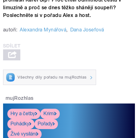
limuzíně a proč se dnes těžko shánějí soupeři?
Poslechněte si v pořadu Alex a host.
autoři:
Alexandra Mynářová
,
Dana Josefová
Všechny díly pořadu na mujRozhlas
mujRozhlas
Hry a četby
Krimi
Pohádky
Pořady
Živé vysílání