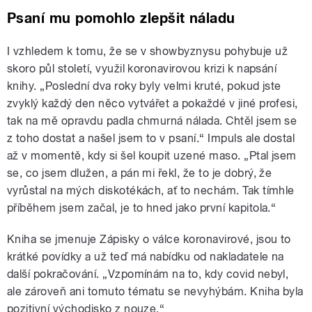
Psaní mu pomohlo zlepšit náladu
I vzhledem k tomu, že se v showbyznysu pohybuje už
skoro půl století, využil koronavirovou krizi k napsání
knihy. „Poslední dva roky byly velmi kruté, pokud jste
zvyklý každý den něco vytvářet a pokaždé v jiné profesi,
tak na mě opravdu padla chmurná nálada. Chtěl jsem se
z toho dostat a našel jsem to v psaní.“ Impuls ale dostal
až v momentě, kdy si šel koupit uzené maso. „Ptal jsem
se, co jsem dlužen, a pán mi řekl, že to je dobrý, že
vyrůstal na mých diskotékách, ať to nechám. Tak tímhle
příběhem jsem začal, je to hned jako první kapitola.“
Kniha se jmenuje Zápisky o válce koronavirové, jsou to
krátké povídky a už teď má nabídku od nakladatele na
další pokračování. „Vzpomínám na to, kdy covid nebyl,
ale zároveň ani tomuto tématu se nevyhýbám. Kniha byla
pozitivní východisko z nouze.“