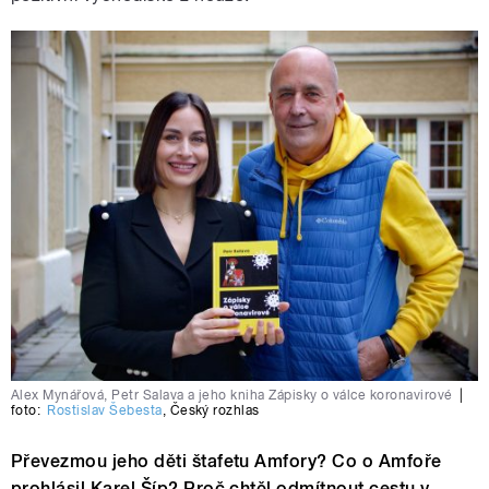
Alex Mynářová, Petr Salava a jeho kniha Zápisky o válce koronavirové
|
foto:
Rostislav Šebesta
,
Český rozhlas
Převezmou jeho děti štafetu Amfory? Co o Amfoře
prohlásil Karel Šíp? Proč chtěl odmítnout cestu v