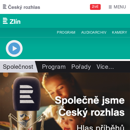
Přejít k hlavnímu obsahu
MENU
ŽIVĚ
PROGRAM
AUDIOARCHIV
KAMERY
Společnost
Program
Pořady
Více
…