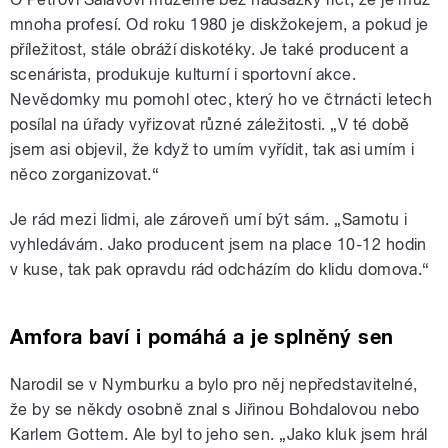
mnoha profesí. Od roku 1980 je diskžokejem, a pokud je
příležitost, stále obráží diskotéky. Je také producent a
scenárista, produkuje kulturní i sportovní akce.
Nevědomky mu pomohl otec, který ho ve čtrnácti letech
posílal na úřady vyřizovat různé záležitosti. „V té době
jsem asi objevil, že když to umím vyřídit, tak asi umím i
něco zorganizovat.“
Je rád mezi lidmi, ale zároveň umí být sám. „Samotu i
vyhledávám. Jako producent jsem na place 10-12 hodin
v kuse, tak pak opravdu rád odcházím do klidu domova.“
Amfora baví i pomáhá a je splněný sen
Narodil se v Nymburku a bylo pro něj nepředstavitelné,
že by se někdy osobně znal s Jiřinou Bohdalovou nebo
Karlem Gottem. Ale byl to jeho sen. „Jako kluk jsem hrál