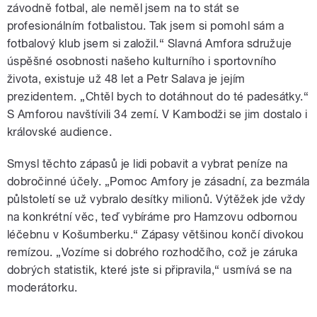
závodně fotbal, ale neměl jsem na to stát se
profesionálním fotbalistou. Tak jsem si pomohl sám a
fotbalový klub jsem si založil.“ Slavná Amfora sdružuje
úspěšné osobnosti našeho kulturního i sportovního
života, existuje už 48 let a Petr Salava je jejím
prezidentem. „Chtěl bych to dotáhnout do té padesátky.“
S Amforou navštívili 34 zemí. V Kambodži se jim dostalo i
královské audience.
Smysl těchto zápasů je lidi pobavit a vybrat peníze na
dobročinné účely. „Pomoc Amfory je zásadní, za bezmála
půlstoletí se už vybralo desítky milionů. Výtěžek jde vždy
na konkrétní věc, teď vybíráme pro Hamzovu odbornou
léčebnu v Košumberku.“ Zápasy většinou končí divokou
remízou. „Vozíme si dobrého rozhodčího, což je záruka
dobrých statistik, které jste si připravila,“ usmívá se na
moderátorku.