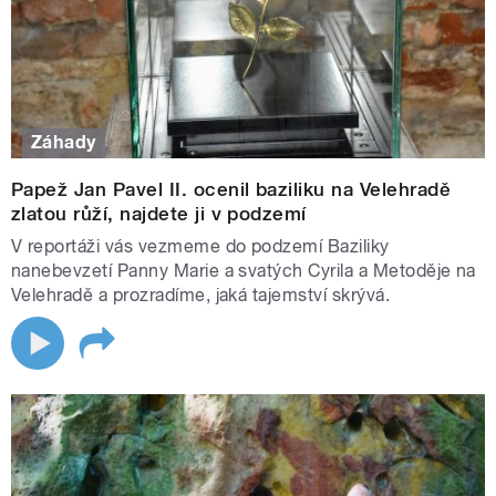
Záhady
Papež Jan Pavel II. ocenil baziliku na Velehradě
zlatou růží, najdete ji v podzemí
V reportáži vás vezmeme do podzemí Baziliky
nanebevzetí Panny Marie a svatých Cyrila a Metoděje na
Velehradě a prozradíme, jaká tajemství skrývá.
Markéta Macháčková
"Když se rozhlédnete kolem sebe, může se vám zdát, že
vidíte jen známou krajinu. Místa, která mají jména, co vám