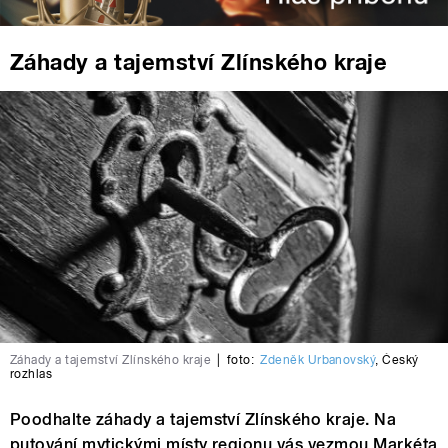
Záhady a tajemství Zlínského kraje
Záhady a tajemství Zlínského kraje
|
foto:
Zdeněk Urbanovský
,
Český
rozhlas
Poodhalte záhady a tajemství Zlínského kraje. Na
putování mytickými místy regionu vás vezmou Markéta