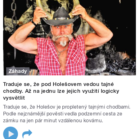
Zdeněk Urbanovský
"S Českým rozhlasem Zlín spolupracuji od listopadu 2017,
zejména se podílím na pravidelné přípravě tipů na výlety.
Pořad Záhady a tajemství Zlínského kraje je pro mě srdeční
záležitostí a zároveň výzvou. Těším se, že vás s Markétou
Záhady
zavedeme na místa, která v sobě spojují krásu i mystiku."
Traduje se, že pod Holešovem vedou tajné
chodby. Až na jednu lze jejich využití logicky
vysvětlit
Traduje se, že Holešov je propletený tajnými chodbami.
Podle nejznámější pověsti vedla podzemní cesta ze
zámku na jen pár minut vzdálenou kovárnu.