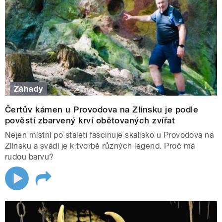
nic neříkají. Místa, která tu byla už stovky let předtím, než
jste přišli na tento svět vy. V těchto místech se otiskuje čas –
dějinné události, skutky lidí, jejich touhy a činy. Právě tam se
vydávám se Zdeňkem Urbanovským a zkouším poodhalit
jejich hloubku i pro vás."
Záhady
Čertův kámen u Provodova na Zlínsku je podle
pověstí zbarvený krví obětovaných zvířat
Nejen místní po staletí fascinuje skalisko u Provodova na
Zlínsku a svádí je k tvorbě různých legend. Proč má
rudou barvu?