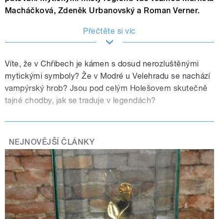
Macháčková, Zdeněk Urbanovský a Roman Verner.
Přečtěte si víc
Víte, že v Chřibech je kámen s dosud nerozluštěnými
mytickými symboly? Že v Modré u Velehradu se nachází
vampýrský hrob? Jsou pod celým Holešovem skutečně
tajné chodby, jak se traduje v legendách?
Po faktech, které by mohly objasnit historii míst, které
jsou zatím opředena legendami a tajemstvím, pátrají
NEJNOVĚJŠÍ ČLÁNKY
každý měsíc redaktorka Českého rozhlasu Zlín Markéta
Macháčková, odborník na cestovní ruch Zdeněk
Urbanovský a od roku 2026 i redaktor Roman Verner.