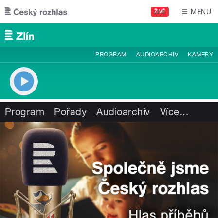
Přejít k hlavnímu obsahu
MENU
ŽIVĚ
PROGRAM
AUDIOARCHIV
KAMERY
Program
Pořady
Audioarchiv
Více
…