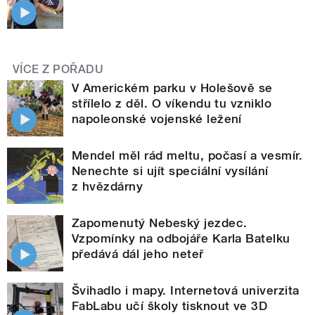
VÍCE Z POŘADU
V Americkém parku v Holešově se
střílelo z děl. O víkendu tu vzniklo
napoleonské vojenské ležení
Mendel měl rád meltu, počasí a vesmír.
Nenechte si ujít speciální vysílání
z hvězdárny
Zapomenutý Nebeský jezdec.
Vzpomínky na odbojáře Karla Batelku
předává dál jeho neteř
Švihadlo i mapy. Internetová univerzita
FabLabu učí školy tisknout ve 3D