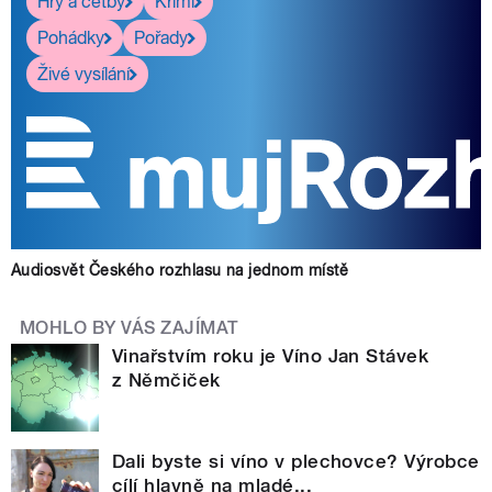
Hry a četby
Krimi
Pohádky
Pořady
Živé vysílání
Audiosvět Českého rozhlasu na jednom místě
MOHLO BY VÁS ZAJÍMAT
Vinařstvím roku je Víno Jan Stávek
z Němčiček
Dali byste si víno v plechovce? Výrobce
cílí hlavně na mladé...