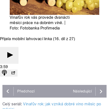
Vinařův rok vás provede dvanácti
měsíci práce na dobrém víně. |
Foto: Fotobanka Profimedia
Přijela mobilní lahvovací linka (16. díl z 27)
3:59
Předchozí
Následující
Celý seriál:
Vinařův rok: jak vzniká dobré víno měsíc po