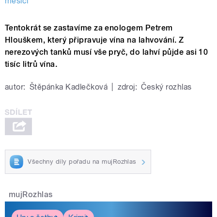
měsíci
Tentokrát se zastavíme za enologem Petrem
Hlouškem, který připravuje vína na lahvování. Z
nerezových tanků musí vše pryč, do lahví půjde asi 10
tisíc litrů vína.
autor:
Štěpánka Kadlečková
|
zdroj:
Český rozhlas
Všechny díly pořadu na mujRozhlas
mujRozhlas