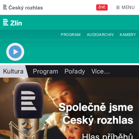
Přejít k hlavnímu obsahu
MENU
ŽIVĚ
PROGRAM
AUDIOARCHIV
KAMERY
Kultura
Program
Pořady
Více
…