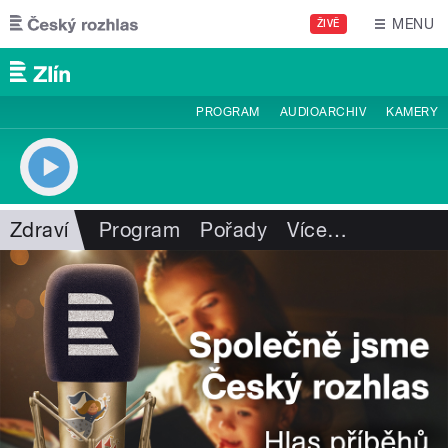
Přejít k hlavnímu obsahu
MENU
ŽIVĚ
PROGRAM
AUDIOARCHIV
KAMERY
Zdraví
Program
Pořady
Více
…