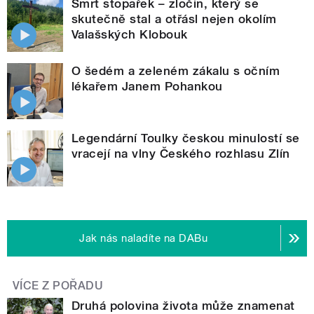
Smrt stopařek – zločin, který se
skutečně stal a otřásl nejen okolím
Valašských Klobouk
O šedém a zeleném zákalu s očním
lékařem Janem Pohankou
Legendární Toulky českou minulostí se
vracejí na vlny Českého rozhlasu Zlín
Jak nás naladíte na DABu
VÍCE Z POŘADU
Druhá polovina života může znamenat