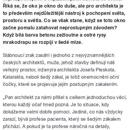
Říká se, že oko je okno do duše, ale pro architekta je
to především nejdůležitější nástroj k pochopení světa,
prostoru a světla. Co se však stane, když se toto okno
začne pomalu zatahovat neprostupným závodem?
Když bílá barva betonu zežloutne a ostré rysy
mrakodrapu se rozpíjí v šedé mlze.
Slábnoucí zrak zasáhl i jednoho z nejvýznamnějších
českých architektů, muže, jehož stavby definují náš
veřejný prostor, inženýra architekta Josefa Pleskota.
Katarakta, neboli šedý zákal, je totiž onemocnění oční
čočky, které se projevuje jejím postupným zakalením.
„Pan architekt za námi přišel s celkem jednoduchou věcí,
kterou každý očař hned pozná. Je to situace, kdy
dokážeme velmi dobře pomoci. Jediné, co nás vždycky
zarazí, bývá profese pacienta, který se šedým zákalem
přichází. A pokud je ta profese náročná na detaily,