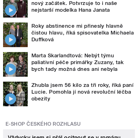
nový začátek. Potvrzuje to i naše
nejstarší modelka Hana Janata
Roky abstinence mi přinesly hlavně
čistou hlavu, říká spisovatelka Michaela
Duffková
Marta Skarlandtová: Nebýt týmu
paliativní péče primářky Zuzany, tak
bych tady možná dnes ani nebyla
Zhubla jsem 56 kilo za tři roky, říká paní
Lucie. Pomohla jí nová revoluční léčba
obezity
E-SHOP ČESKÉHO ROZHLASU
Vždycky jsem si přál ocitnout se v románu