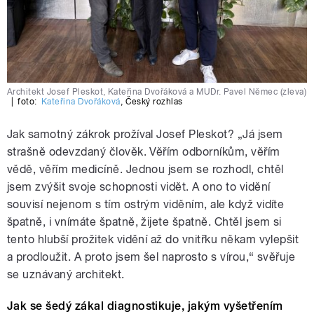
Architekt Josef Pleskot, Kateřina Dvořáková a MUDr. Pavel Němec (zleva)
|
foto:
Kateřina Dvořáková
,
Český rozhlas
Jak samotný zákrok prožíval Josef Pleskot? „Já jsem
strašně odevzdaný člověk. Věřím odborníkům, věřím
vědě, věřím medicíně. Jednou jsem se rozhodl, chtěl
jsem zvýšit svoje schopnosti vidět. A ono to vidění
souvisí nejenom s tím ostrým viděním, ale když vidíte
špatně, i vnímáte špatně, žijete špatně. Chtěl jsem si
tento hlubší prožitek vidění až do vnitřku někam vylepšit
a prodloužit. A proto jsem šel naprosto s vírou,“ svěřuje
se uznávaný architekt.
Jak se šedý zákal diagnostikuje, jakým vyšetřením